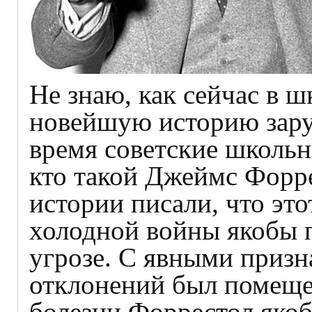
Не знаю, как сейчас в 
новейшую историю зару
время советские школьн
кто такой Джеймс Форре
истории писали, что эт
холодной войны якобы 
угрозе. С явными приз
отклонений был помещен
болезни Форрестол якоб