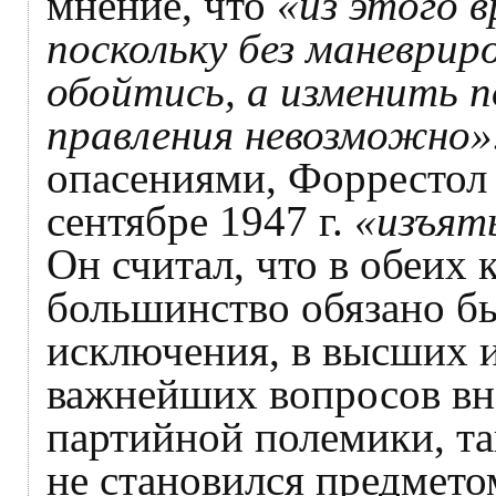
мнение, что
«из этого в
поскольку без маневрир
обойтись, а изменить п
правления невозможно»
опасениями, Форрестол 
сентябре 1947 г.
«изъят
Он считал, что в обеих
большинство обязано б
исключения, в высших и
важнейших вопросов вн
партийной полемики, та
не становился предмето