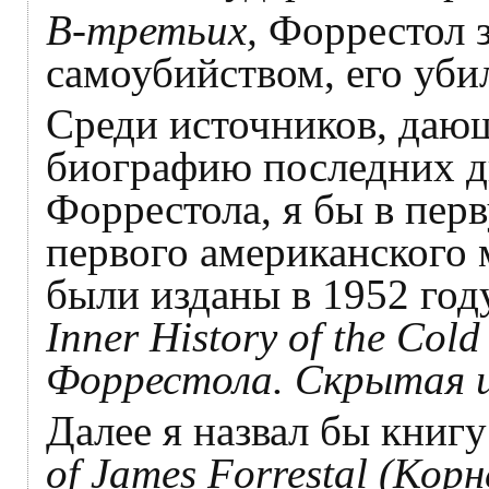
В-третьих,
Форрестол 
самоубийством, его уби
Среди источников, даю
биографию последних д
Форрестола, я бы в пер
первого американского 
были изданы в 1952 год
Inner History of the Col
Форрестола. Скрытая и
Далее я назвал бы книг
of James Forrestal (Ко