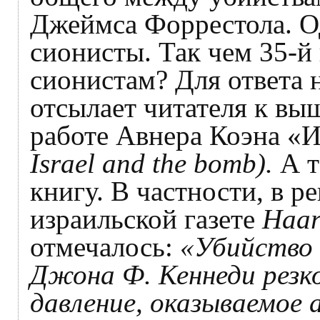
Джеймса Форрестола. Од
сионисты. Так чем 35-
сионистам? Для ответа 
отсылает читателя к в
работе Авнера Коэна «
Israel and the bomb).
А т
книгу. В частности, в р
израильской газете
Haar
отмечалось:
«Убийство 
Джона Ф. Кеннеди резк
давление, оказываемое