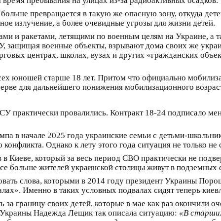
 время пребывания на улицах из-за радиоактивных осадков.
и больше превращается в такую же опасную зону, откуда детей
ное излучение, а более очевидные угрозы для жизни детей.
ами и ракетами, летящими по военным целям на Украине, а т
, защищая военные объекты, взрывают дома своих же украи
говых центрах, школах, вузах и других «гражданских объек
всех юношей старше 18 лет. Притом что официально мобилиза
ерве для дальнейшего понижения мобилизационного возраста
У практически провалились. Контракт 18-24 подписало мене
мпа в начале 2025 года украинские семьи с детьми-школьни
онфликта. Однако к лету этого года ситуация не только не 
 в Киеве, который за весь период СВО практически не подве
все больше жителей украинской столицы живут в подземных 
вать слова, которыми в 2014 году президент Украины Поро
валах». Именно в таких условных подвалах сидят теперь киев
 за границу своих детей, которые в мае как раз окончили оч
 Украины Надежда Лещик так описала ситуацию:
«В старших