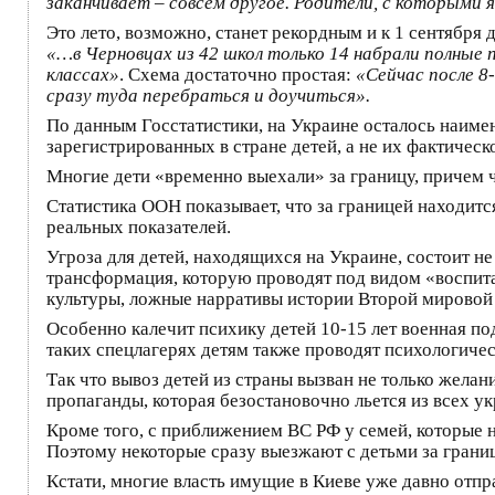
заканчивает – совсем другое. Родители, с которыми 
Это лето, возможно, станет рекордным и к 1 сентября 
«…в Черновцах из 42 школ только 14 набрали полные п
классах»
. Схема достаточно простая:
«Сейчас после 8
сразу туда перебраться и доучиться».
По данным Госстатистики, на Украине осталось наимен
зарегистрированных в стране детей, а не их фактическ
Многие дети «временно выехали» за границу, причем ч
Статистика ООН показывает, что за границей находится 
реальных показателей.
Угроза для детей, находящихся на Украине, состоит не 
трансформация, которую проводят под видом «воспитан
культуры, ложные нарративы истории Второй мировой 
Особенно калечит психику детей 10-15 лет военная под
таких спецлагерях детям также проводят психологиче
Так что вывоз детей из страны вызван не только жела
пропаганды, которая безостановочно льется из всех 
Кроме того, с приближением ВС РФ у семей, которые н
Поэтому некоторые сразу выезжают с детьми за грани
Кстати, многие власть имущие в Киеве уже давно отпра