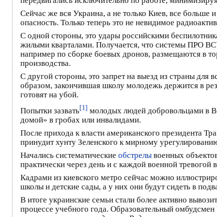
передвигались исключительно по работе, минимизируя
Сейчас же вся Украина, а не только Киев, все больше 
опасность. Только теперь это не невидимое радиоактив
С одной стороны, это удары российскими беспилотник
жилыми кварталами. Получается, что системы ПРО ВСУ
например по сборке боевых дронов, размещаются в тор
производства.
С другой стороны, это запрет на выезд из страны для 
образом, закончившая школу молодежь держится в рез
готовят на убой.
[1]
Попытки зазвать
молодых людей добровольцами в ВС
домой» в гробах или инвалидами.
После прихода к власти американского президента Тра
принудит хунту Зеленского к мирному урегулированию к
Начались систематические
обстрелы
военных объектов
практически через день и с каждой военной тревогой 
Кадрами из киевского метро сейчас можно иллюстриро
школы и детские сады, а у них они будут сидеть в под
В итоге украинские семьи стали более активно вывозить
процессе учебного года. Образовательный омбудсмен