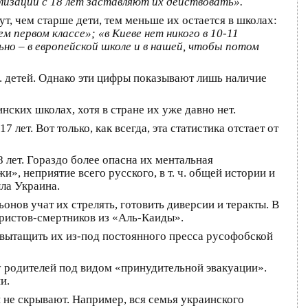
илизации с 18 лет заставляют их действовать».
т, чем старше дети, тем меньше их остается в школах:
 первом классе»; «в Киеве нет никого в 10-11
но – в европейской школе и в нашей, чтобы потом
н. детей. Однако эти цифры показывают лишь наличие
ских школах, хотя в стране их уже давно нет.
лет. Вот только, как всегда, эта статистика отстает от
8 лет. Гораздо более опасна их ментальная
», неприятие всего русского, в т. ч. общей истории и
ла Украина.
онов учат их стрелять, готовить диверсии и теракты. В
ористов-смертников из «Аль-Каиды».
и вытащить их из-под постоянного пресса русофобской
 у родителей под видом «принудительной эвакуации».
и.
и не скрывают. Например, вся семья украинского