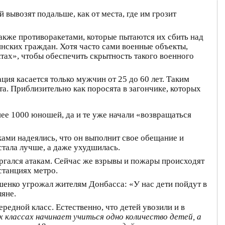
 вывозят подальше, как от места, где им грозит
акже противоракетами, которые пытаются их сбить над
нских граждан. Хотя часто сами военные объекты,
тах», чтобы обеспечить скрытность такого военного
ция касается только мужчин от 25 до 60 лет. Таким
. Приблизительно как поросята в загончике, которых
е 1000 юношей, да и те уже начали «возвращаться
ками надеялись, что он выполнит свое обещание и
стала лучше, а даже ухудшилась.
ргался атакам. Сейчас же взрывы и пожары происходят
станциях метро.
шенко угрожал жителям Донбасса: «У нас дети пойдут в
ляне.
ередной класс. Естественно, что детей увозили и в
 классах начинает учиться одно количество детей, а