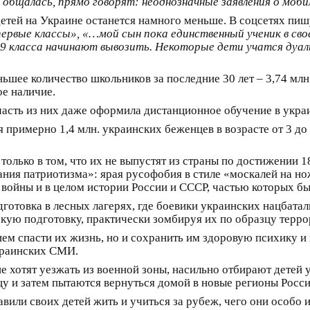
я общалась, прямо говорят: неоднозначные заявления о моб
детей на Украине останется намного меньше. В соцсетях пишу
ервые классы», «…мой сын пока единственный ученик в своем
-9 класса начинают вывозить. Некоторые дети учатся дуаль
ьшее количество школьников за последние 30 лет – 3,74 мл
ое наличие.
асть из них даже оформила дистанционное обучение в украин
примерно 1,4 млн. украинских беженцев в возрасте от 3 до 17 
только в том, что их не выпустят из страны по достижении 1
ия патриотизма»: ярая русофобия в стиле «москалей на ножи
войны и в целом истории России и СССР, частью которых бы
готовка в лесных лагерях, где боевики украинских нацбаталь
скую подготовку, практически зомбируя их по образцу терр
нием спасти их жизнь, но и сохранить им здоровую психику 
украинских СМИ.
е хотят уезжать из военной зоны, насильно отбирают детей
цу и затем пытаются вернуться домой в новые регионы Росси
вили своих детей жить и учиться за рубеж, чего они особо 