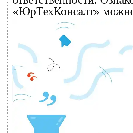
«ЮрТехКонсалт» можно