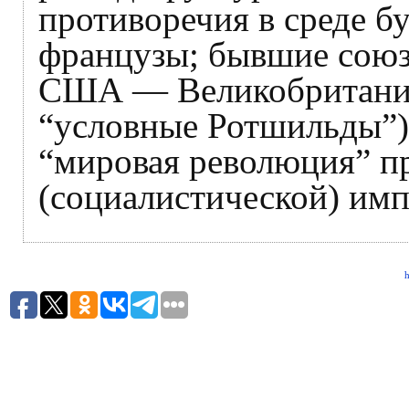
противоречия в среде 
французы; бывшие союз
США — Великобритания
“условные Ротшильды”),
“мировая революция” п
(социалистической) имп
h