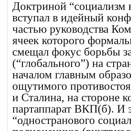
Доктриной “социализм в
вступал в идейный конф
частью руководства Ком
ячеек которого формаль
смещал фокус борьбы за
(“глобального”) на стра
началом главным образо
ощутимого противостоя
и Сталина, на стороне к
партаппарат ВКП(б). И 
“одностранового социал