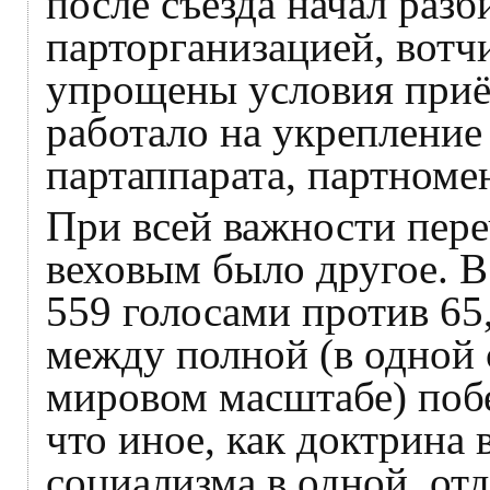
после съезда начал разб
парторганизацией, вотч
упрощены условия приё
работало на укрепление
партаппарата, партноме
При всей важности пер
веховым было другое. В
559 голосами против 65
между полной (в одной 
мировом масштабе) побе
что иное, как доктрина
социализма в одной, отд