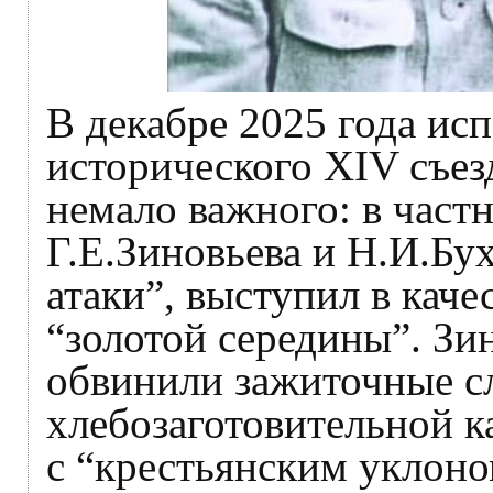
В декабре 2025 года ис
исторического XIV съе
немало важного: в част
Г.Е.Зиновьева и Н.И.Бух
атаки”, выступил в каче
“золотой середины”. Зи
обвинили зажиточные сл
хлебозаготовительной к
с “крестьянским уклоном