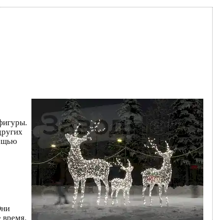
фигуры.
других
мощью
Они
 время.