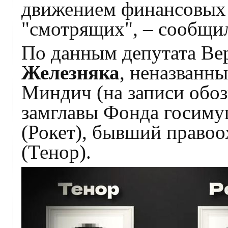
движением финансовых п
"смотрящих", – сообщи
По данным депутата В
Железняка
, неназванны
Миндич (на записи обозн
замглавы Фонда госиму
(Рокет), бывший право
(Тенор).