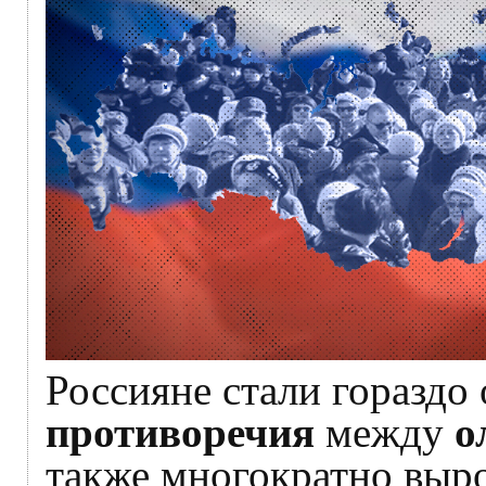
Россияне стали гораздо
противоречия
между
о
также многократно выр