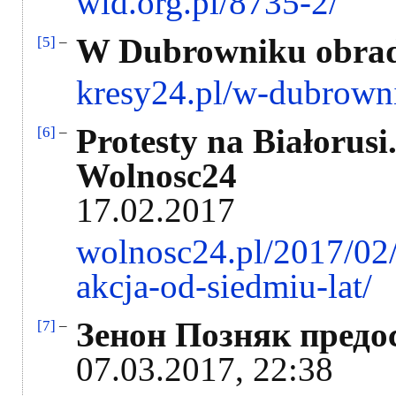
wid.org.pl/8735-2/
W Dubrowniku obradu
[5]
–
kresy24.pl/w-dubrowni
Protesty na Białorusi
[6]
–
Wolnosc24
17.02.2017
wolnosc24.pl/2017/02/
akcja-od-siedmiu-lat/
Зенон Позняк предо
[7]
–
07.03.2017, 22:38