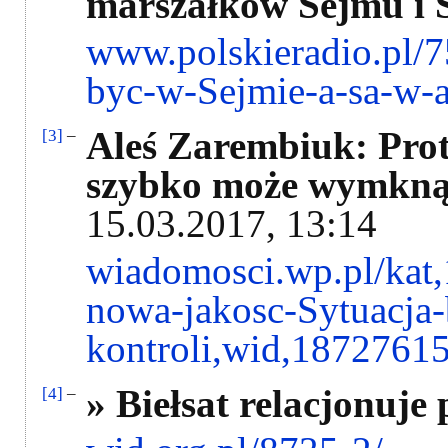
marszałków Sejmu i S
www.polskieradio.pl/7
byc-w-Sejmie-a-sa-w-
Aleś Zarembiuk: Prot
[3]
–
szybko może wymknąć
15.03.2017, 13:14
wiadomosci.wp.pl/kat,1
nowa-jakosc-Sytuacja
kontroli,wid,1872761
» Biełsat relacjonuje 
[4]
–