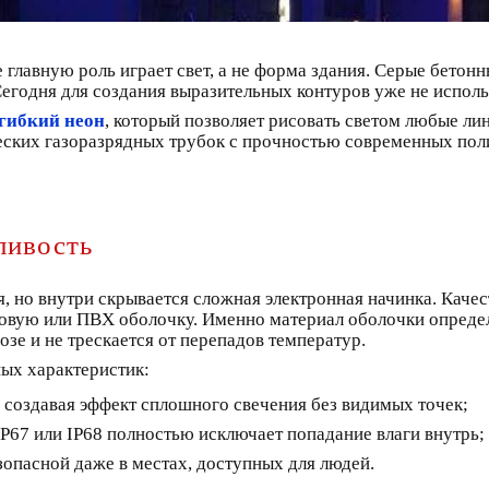
 главную роль играет свет, а не форма здания. Серые бетон
Сегодня для создания выразительных контуров уже не испол
гибкий неон
, который позволяет рисовать светом любые лин
еских газоразрядных трубок с прочностью современных пол
ливость
, но внутри скрывается сложная электронная начинка. Каче
новую или ПВХ оболочку. Именно материал оболочки определ
зе и не трескается от перепадов температур.
ных характеристик:
, создавая эффект сплошного свечения без видимых точек;
P67 или IP68 полностью исключает попадание влаги внутрь;
зопасной даже в местах, доступных для людей.