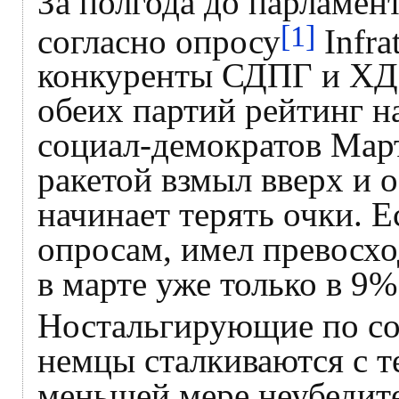
За полгода до парламен
[1]
согласно опросу
Infra
конкуренты СДПГ и ХДС
обеих партий рейтинг н
социал-демократов Мар
ракетой взмыл вверх и 
начинает терять очки. 
опросам, имел превосхо
в марте уже только в 9%
Ностальгирующие по со
немцы сталкиваются с 
меньшей мере неубедите