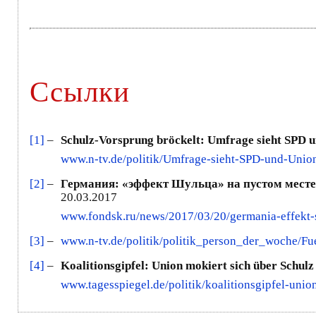
Ссылки
[1]
–
Schulz-Vorsprung bröckelt: Umfrage sieht SPD un
www.n-tv.de/politik/Umfrage-sieht-SPD-und-Union
[2]
–
Германия: «эффект Шульца» на пустом месте
20.03.2017
www.fondsk.ru/news/2017/03/20/germania-effekt-
[3]
–
www.n-tv.de/politik/politik_person_der_woche/F
[4]
–
Koalitionsgipfel: Union mokiert sich über Schulz 
www.tagesspiegel.de/politik/koalitionsgipfel-uni