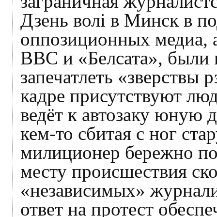
заграничная журналист
Дзень волі в Минск в п
оппозиционных медиа, а
ВВС и «Белсата», были 
запечатлеть «зверствы 
кадре присутствуют лю
ведёт к автозаку юную д
кем-то сбитая с ног ста
милиционер бережно по
месту происшествия ск
«независимых» журнали
ответ на протест обесп