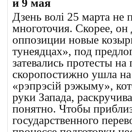
и 9 мая
Дзень волі 25 марта не 
многоточия. Скорее, он 
оппозиции новые козыри
тунеядцах», под предло
затевались протесты на
скоропостижно ушла на 
«рэпрэсій рэжыму», ко
руки Запада, раскручива
понятно. Чтобы прибли
государственного перев
процессе подготовки не