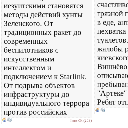
счастливо
иезуитскими становятся
грязной 
методы действий хунты
в еде, ан
Зеленского. От
нехватка
традиционных ракет до
туалетов
современных
жалобы р
беспилотников с
киевског
искусственным
Вишнёвое
интеллектом и
описываю
подключением к Starlink.
пребыван
От подрыва объектов
"Артеке"
инфраструктуры до
Ребят от
индивидуального террора
против российских
(253)
Фонд СК