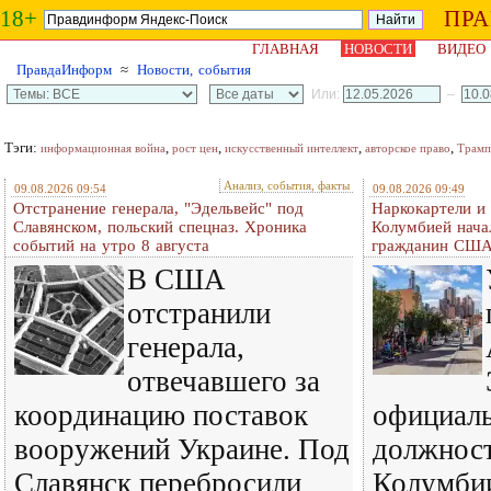
18+
ПР
ГЛАВНАЯ
НОВОСТИ
ВИДЕО
ПравдаИнформ
≈
Новости, события
Или:
–
Тэги:
,
,
,
,
информационная война
рост цен
искусственный интеллект
авторское право
Трамп
Анализ, события, факты
09.08.2026 09:54
09.08.2026 09:49
Отстранение генерала, "Эдельвейс" под
Наркокартели и
Славянском, польский спецназ. Хроника
Колумбией нача
событий на утро 8 августа
гражданин СШ
В США
отстранили
генерала,
отвечавшего за
координацию поставок
официаль
вооружений Украине. Под
должност
Славянск перебросили
Колумби