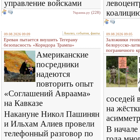
управление войсками
левоцент
коалици
(228)
Украина.ру
Анализ, события, факты
09.08.2026 09:09
09.08.2026 09:05
Ереван пытается внушить Тегерану
Заложники геопо
безопасность «Коридора Трампа»
белорусско-латв
пограничного к
Американские
посредники
надеются
повторить опыт
«Соглашений Авраама»
соседей 
на Кавказе
на жёстк
Накануне Никол Пашинян
асиммет
и Ильхам Алиев провели
В начале
телефонный разговор по
года мно