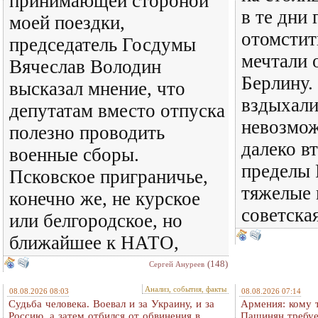
принимающей стороной
в те дни
моей поездки,
отомстит
председатель Госдумы
мечтали 
Вячеслав Володин
Берлину.
высказал мнение, что
вздыхали
депутатам вместо отпуска
невозмож
полезно проводить
далеко в
военные сборы.
пределы 
Псковское приграничье,
тяжелые 
конечно же, не курское
советска
или белгородское, но
ближайшее к НАТО,
(148)
Сергей Ануреев
Анализ, события, факты
08.08.2026 08:03
08.08.2026 07:14
Судьба человека. Воевал и за Украину, и за
Армения: кому 
Россию, а затем отбился от обвинения в
Пашинян требуе