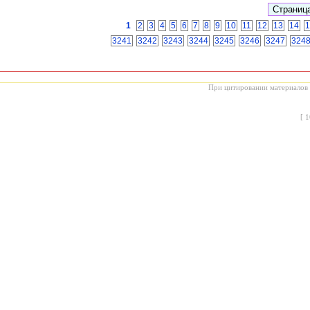
1
2
3
4
5
6
7
8
9
10
11
12
13
14
1
3241
3242
3243
3244
3245
3246
3247
324
При цитировании материалов с
[
1