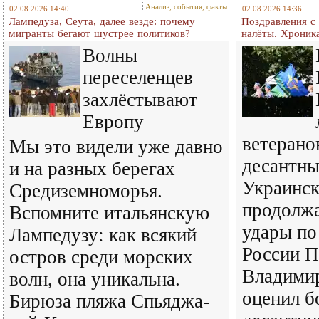
Анализ, события, факты
02.08.2026 14:40
02.08.2026 14:36
Лампедуза, Сеута, далее везде: почему
Поздравления с
мигранты бегают шустрее политиков?
налёты. Хроник
Волны
переселенцев
захлёстывают
Европу
ветерано
Мы это видели уже давно
десантны
и на разных берегах
Украинск
Средиземноморья.
продолж
Вспомните итальянскую
удары по
Лампедузу: как всякий
России П
остров среди морских
Владими
волн, она уникальна.
оценил б
Бирюза пляжа Спьяджа-