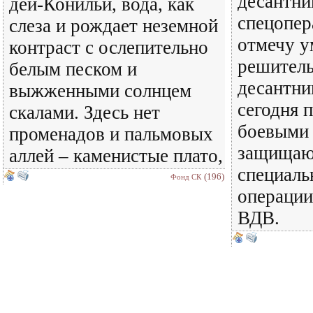
десантни
дей-Конильи, вода, как
спецопер
слеза и рождает неземной
отмечу у
контраст с ослепительно
решитель
белым песком и
десантни
выжженными солнцем
сегодня п
скалами. Здесь нет
боевыми
променадов и пальмовых
защищают
аллей – каменистые плато,
специаль
(196)
Фонд СК
операции
ВДВ.