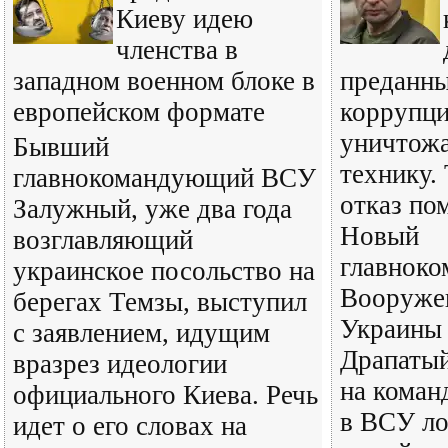
Киеву идею
членства в
западном военном блоке в
преданн
европейском формате
коррупц
уничтожа
Бывший
технику.
главнокомандующий ВСУ
отказ по
Залужный, уже два года
Новый
возглавляющий
главнок
украинское посольство на
Вооруже
берегах Темзы, выступил
Украины
с заявлением, идущим
Драпатый
вразрез идеологии
на коман
официального Киева. Речь
в ВСУ ло
идет о его словах на