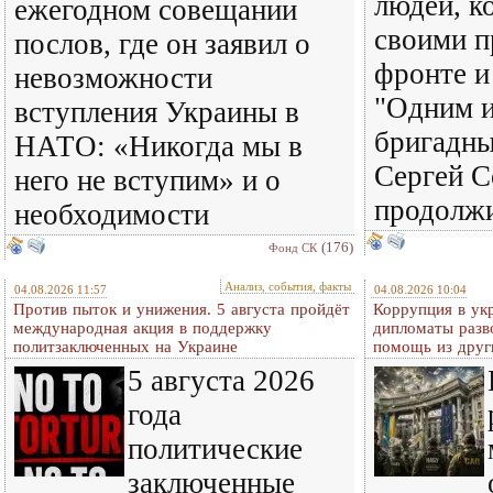
людей, к
ежегодном совещании
своими п
послов, где он заявил о
фронте и
невозможности
"Одним и
вступления Украины в
бригадны
НАТО: «Никогда мы в
Сергей С
него не вступим» и о
продолж
необходимости
(176)
Фонд СК
Анализ, события, факты
04.08.2026 11:57
04.08.2026 10:04
Против пыток и унижения. 5 августа пройдёт
Коррупция в ук
международная акция в поддержку
дипломаты разв
политзаключенных на Украине
помощь из друг
5 августа 2026
года
политические
заключенные