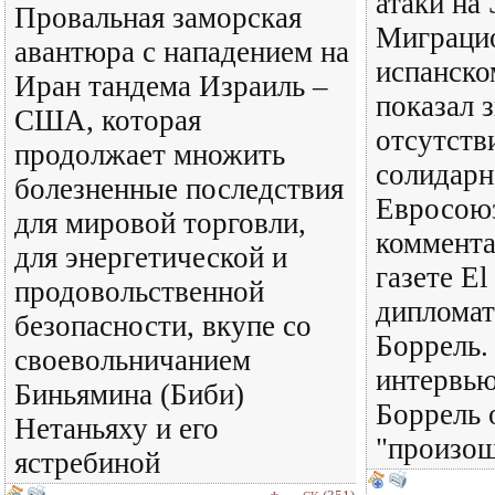
атаки на
Провальная заморская
Миграцио
авантюра с нападением на
испанско
Иран тандема Израиль –
показал 
США, которая
отсутств
продолжает множить
солидарн
болезненные последствия
Евросоюз
для мировой торговли,
коммента
для энергетической и
газете El
продовольственной
диплома
безопасности, вкупе со
Боррель.
своевольничанием
интервь
Биньямина (Биби)
Боррель 
Нетаньяху и его
"произош
ястребиной