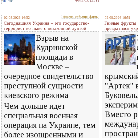
(351)
Фонд СК
Анализ, события, факты
02.08.2026 16:52
02.08.2026 16:51
Сегодняшняя Украина – это государство-
Гнилые фрукты и
террорист во главе с незаконной хунтой
превратился ук
Взрыв на
Кудринской
площади в
Москве –
очередное свидетельство
крымский
преступной сущности
"Артек" 
киевского режима
Буковель
эксперим
Чем дольше идет
Вместо р
специальная военная
междуна
операция на Украине, тем
простран
более изощренными и