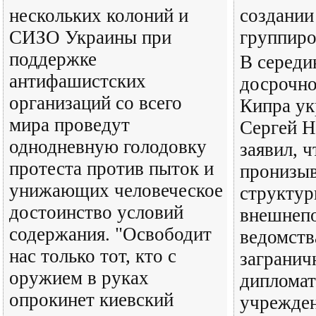
нескольких колоний и
создании
СИЗО Украины при
группир
поддержке
В середи
антифашистских
досрочно
организаций со всего
Кипра ук
мира проведут
Сергей 
однодневную голодовку
заявил, 
протеста против пыток и
пронизыв
унижающих человеческое
структу
достоинство условий
внешнепо
содержания. "Освободит
ведомств
нас только тот, кто с
загранич
оружием в руках
дипломат
опрокинет киевский
учрежде