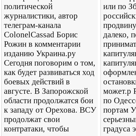
политической
или по З
журналистики, автор
российск
телеграм-канала
продвину
ColonelCassad Борис
далеко, п
Рожин в комментарии
принимат
изданию Украина.ру
капитуля
Сегодня поговорим о том,
капитуля
как будет развиваться ход
оформлен
боевых действий в
остановк
августе. В Запорожской
может.р 
области продолжатся бои
по Одесс
к западу от Орехова. ВСУ
портам У
продолжат свои
серьезн
контратаки, чтобы
градуса 