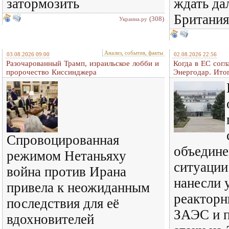
затормозить
ждать да
Британия
(308)
Украина.ру
Анализ, события, факты
03.08.2026 09:00
02.08.2026 22:56
Разочарованный Трамп, израильское лобби и
Когда в ЕС согл
пророчество Киссинджера
Энергодар. Итог
Спровоцированная
объедине
режимом Нетаньяху
ситуации
война против Ирана
нанесли 
привела к неожиданным
реакторн
последствия для её
ЗАЭС и 
вдохновителей