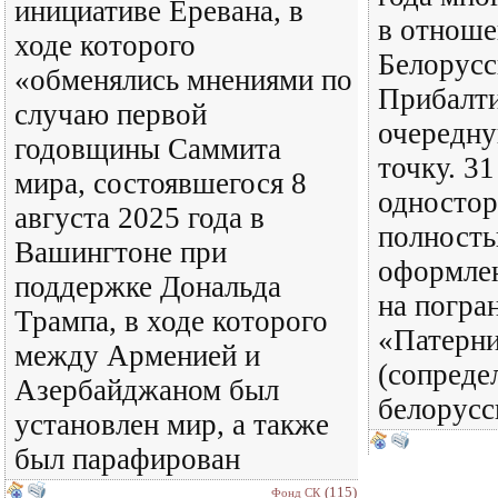
инициативе Еревана, в
в отнош
ходе которого
Белорусс
«обменялись мнениями по
Прибалти
случаю первой
очередн
годовщины Саммита
точку. 31
мира, состоявшегося 8
одностор
августа 2025 года в
полность
Вашингтоне при
оформлен
поддержке Дональда
на погра
Трампа, в ходе которого
«Патерн
между Арменией и
(сопреде
Азербайджаном был
белорусс
установлен мир, а также
был парафирован
(115)
Фонд СК