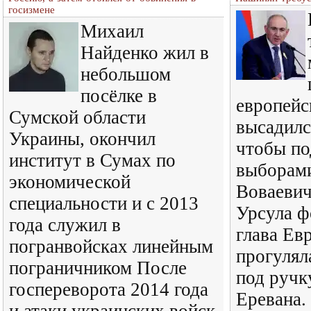
госизмене
Михаил
Найденко жил в
небольшом
посёлке в
европейс
Сумской области
высадилс
Украины, окончил
чтобы по
институт в Сумах по
выборам
экономической
Воваеви
специальности и с 2013
Урсула ф
года служил в
глава Ев
погранвойсках линейным
прогулял
пограничником После
под ручк
госпереворота 2014 года
Еревана.