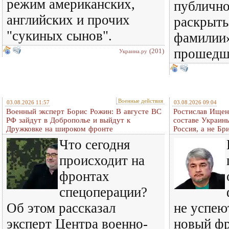
режим американских,
публичн
английских и прочих
раскрыть
"сукиных сынов".
фамилии»
прошедш
(201)
Украина.ру
Военные действия
03.08.2026 11:57
03.08.2026 09:04
Военный эксперт Борис Рожин: В августе ВС
Ростислав Ищенк
РФ зайдут в Доброполье и выйдут к
составе Украины
Дружковке на широком фронте
Россия, а не Бр
Что сегодня
происходит на
фронтах
спецоперации?
Об этом рассказал
не успею
эксперт Центра военно-
новый фр