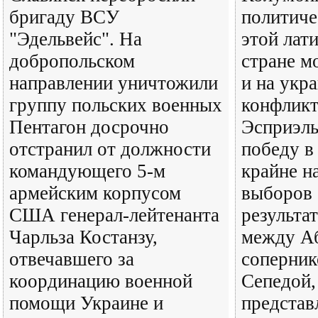
бригаду ВСУ
политиче
"Эдельвейс". На
этой лат
добропольском
стране м
направлении уничтожили
и на укр
группу польских военных
конфликт
Пентагон досрочно
Эсприэль
отстранил от должности
победу в
командующего 5-м
крайне н
армейским корпусом
выборов 
США генерал-лейтенанта
результа
Чарльза Костанзу,
между Аб
отвечавшего за
соперни
координацию военной
Сепедой,
помощи Украине и
предста