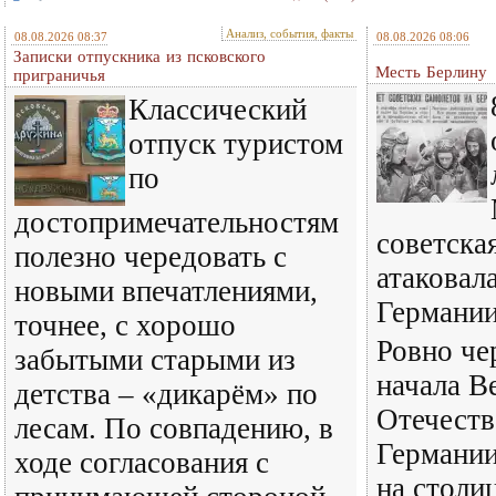
Анализ, события, факты
08.08.2026 08:37
08.08.2026 08:06
Записки отпускника из псковского
Месть Берлину
приграничья
Классический
отпуск туристом
по
достопримечательностям
советска
полезно чередовать с
атаковал
новыми впечатлениями,
Германи
точнее, с хорошо
Ровно че
забытыми старыми из
начала В
детства – «дикарём» по
Отечест
лесам. По совпадению, в
Германии
ходе согласования с
на столи