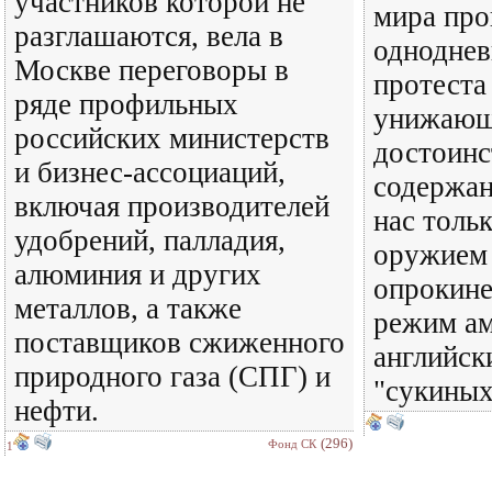
участников которой не
мира про
разглашаются, вела в
одноднев
Москве переговоры в
протеста
ряде профильных
унижающ
российских министерств
достоинс
и бизнес-ассоциаций,
содержан
включая производителей
нас тольк
удобрений, палладия,
оружием 
алюминия и других
опрокине
металлов, а также
режим ам
поставщиков сжиженного
английск
природного газа (СПГ) и
"сукиных
нефти.
(296)
Фонд СК
1