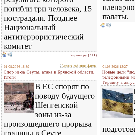
пленарно
погибли три человека, 15
палаты.
пострадали. Позднее
Национальный
антитеррористический
комитет
(211)
Украина.ру
Анализ, события, факты
01.08.2026 18:39
01.08.2026 13:27
Спор из-за Сеуты, атака в Брянской области.
Новые цели "лю
Итоги
телефонными м
Украину в авгус
В ЕС спорят по
поводу будущего
Шенгенской
зоны из-за
произошедшего прорыва
подготов
границы в Сеуте.