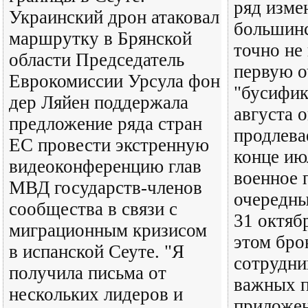
ряд изме
Украинский дрон атаковал
большинс
маршрутку в Брянской
точно не
области Председатель
первую о
Еврокомиссии Урсула фон
"бусифик
дер Ляйен поддержала
августа 
предложение ряда стран
продлева
ЕС провести экстренную
конце ию
видеоконференцию глав
военное 
МВД государств-членов
очередны
сообщества в связи с
31 октяб
миграционным кризисом
этом бро
в испанской Сеуте. "Я
сотрудни
получила письма от
важных п
нескольких лидеров и
приложен