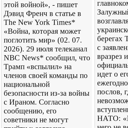
главнок
этой войной», - пишет
Залужный
Дэвид Френч в статье в
возглав
The New York Times*
украинск
«Война, которая может
берегах 
поглотить мир» (02. 07.
с заявле
2026). 29 июля телеканал
вразрез 
NBC News* сообщил, что
официаль
Трамп «вспылил» на
идет о ег
членов своей команды по
ежегодн
национальной
послов, г
безопасности из-за войны
невозмо
с Ираном. Согласно
вступлен
сообщению, его
НАТО: «
советники не могут
него не 