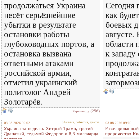
продолжаться Украина
Сегодня 
несёт серьёзнейшие
как будет
убытки в результате
боевых д
остановки работы
августе.
глубоководных портов, а
области 
остановка вызвана
к западу
ответными атаками
продолжа
российской армии,
контрата
отметил украинский
затормоз
политолог Андрей
Золотарёв.
(256)
Украина.ру
Анализ, события, факты
03.08.2026 09:02
03.08.2026 09:00
Украина за неделю. Хитрый Трамп, третий
Разочарованный
Драпатый, седьмой Федоров и 8,3 миллиарда
пророчество Ки