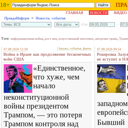
18+
ПР
ГЛАВНАЯ
НОВОСТИ
ВИДЕО
ПравдаИнформ
≈
Новости, события
Или:
–
Тэги:
,
,
,
,
информационная война
рост цен
искусственный интеллект
авторское право
Трамп
Анализ, события, факты
07.08.2026 12:58
07.08.2026 09:54
Война в Иране как продолжение бесконечных
Рокировка Залу
войн США
не вступит в Н
«Единственное,
что хуже, чем
начало
неконституционной
западном
войны президентом
европейс
Трампом, — это потеря
Бывший
Трампом контроля над