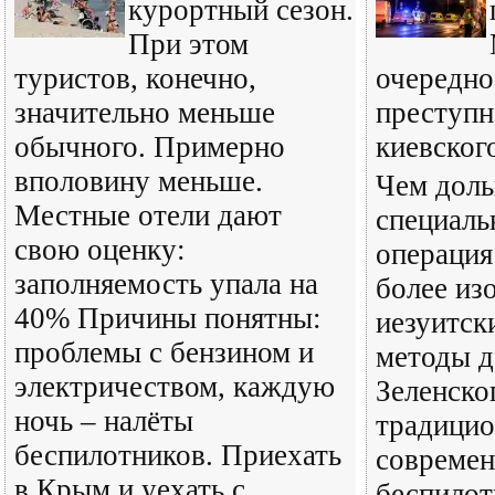
курортный сезон.
При этом
туристов, конечно,
очередно
значительно меньше
преступн
обычного. Примерно
киевског
вполовину меньше.
Чем доль
Местные отели дают
специаль
свою оценку:
операция
заполняемость упала на
более из
40% Причины понятны:
иезуитск
проблемы с бензином и
методы д
электричеством, каждую
Зеленско
ночь – налёты
традицио
беспилотников. Приехать
совреме
в Крым и уехать с
беспилот