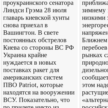
проукраинского сенатора
приближа
Линдси Грэма 28 июля
зимнему 
главарь киевской хунты
низкими 
снова приехал в
энергоре
Вашингтон. В свете
напряжен
постоянных обстрелов
Ближнем 
Киева со стороны ВС РФ
перебоев
Украина крайне
рынках 
нуждается в новых
природно
поставках ракет для
дизельно
американских систем
сообщает
ПВО Patriot, которые
этом над
находятся на вооружении
растущи
ВСУ. Показательно, что
«альтерн
по прилете никто из
российск