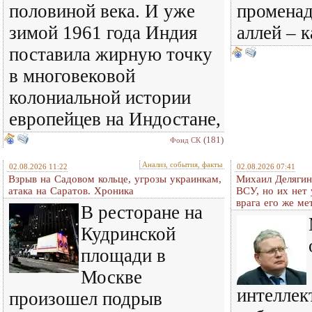
половиной века. И уже
променад
зимой 1961 года Индия
аллей – 
поставила жирную точку
в многовековой
колониальной истории
европейцев на Индостане,
(181)
Фонд СК
Анализ, события, факты
02.08.2026 11:22
02.08.2026 07:41
Взрыв на Садовом кольце, угрозы украинкам,
Михаил Делягин
атака на Саратов. Хроника
ВСУ, но их нет
врага его же м
В ресторане на
Кудринской
площади в
Москве
интеллек
произошел подрыв