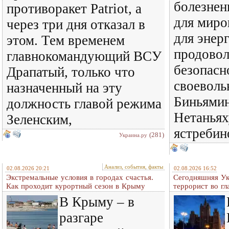
болезнен
противоракет Patriot, а
для миро
через три дня отказал в
для энер
этом. Тем временем
продовол
главнокомандующий ВСУ
безопасн
Драпатый, только что
своеволь
назначенный на эту
Биньямин
должность главой режима
Нетаньях
Зеленским,
ястребин
(281)
Украина.ру
Анализ, события, факты
02.08.2026 20:21
02.08.2026 16:52
Экстремальные условия в городах счастья.
Сегодняшняя Ук
Как проходит курортный сезон в Крыму
террорист во гл
В Крыму – в
разгаре