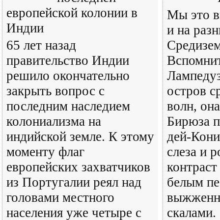
европейской колонии в
Мы это в
Индии
и на раз
65 лет назад
Средизем
правительство Индии
Вспомнит
решило окончательно
Лампедуз
закрыть вопрос с
остров с
последним наследием
волн, она
колониализма на
Бирюза п
индийской земле. К этому
дей-Кони
моменту флаг
слеза и 
европейских захватчиков
контраст
из Португалии реял над
белым пе
головами местного
выжженн
населения уже четыре с
скалами. 