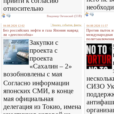
прийти к согласию
необход
относительно
(118)
Владимир Овчинский
Анализ, события, факты
04.08.2026 12:02
04.08.2026 11:57
Без российских нефти и газа Япония навряд
Против пыток и
ли «дееспособна»
международная 
политзаключенн
Закупки с
проекта с
проекта
«Сахалин – 2»
возобновлены с мая
нескольк
Согласно информации
СИЗО Ук
японских СМИ, в конце
поддерж
мая официальная
антифаш
делегация из Токио, имена
организа