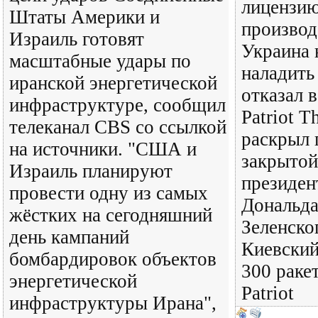
лицензию
Штаты Америки и
производ
Израиль готовят
Украина 
масштабные удары по
наладить
иранской энергетической
отказал в
инфраструктуре, сообщил
Patriot T
телеканал CBS со ссылкой
раскрыл 
на источники. "США и
закрытой
Израиль планируют
президе
провести одну из самых
Дональда
жёстких на сегодняшний
Зеленско
день кампаний
Киевский
бомбардировок объектов
300 раке
энергетической
Patriot
инфраструктуры Ирана",