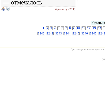
— отмечалось
(221)
Украина.ру
1
2
3
4
5
6
7
8
9
10
11
12
13
14
1
3241
3242
3243
3244
3245
3246
3247
324
При цитировании материалов с
[
0