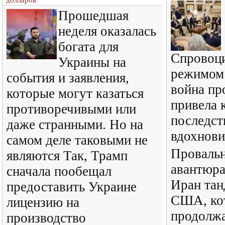
долларов
Прошедшая
неделя оказалась
богата для
Спровоц
Украины на
режимом
события и заявления,
война пр
которые могут казаться
привела 
противоречивыми или
последст
даже странными. Но на
вдохнови
самом деле таковыми не
Провальн
являются Так, Трамп
авантюра
сначала пообещал
Иран тан
предоставить Украине
США, ко
лицензию на
продолж
производство