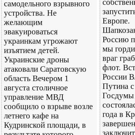
собствен
самодельного взрывного
запустит
устройства. Не
Европе.
желающим
Шапкозак
эвакуироваться
Россию п
украинкам угрожают
мы горди
изъятием детей.
враг гра
Украинские дроны
флот. Вс
атаковали Саратовскую
России В
область Вечером 1
Путина с
августа столичное
Госдумы 
управление МВД
состояла
сообщило о взрыве возле
года в К
летнего кафе на
завершен
Кудринской площади, в
заключит
результате которого