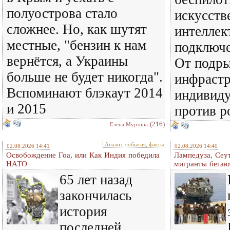
полуострова стало
искусст
сложнее. Но, как шутят
интеллек
местные, "бензин к нам
подключе
вернётся, а Украины
От подры
больше не будет никогда".
инфраст
Вспоминают блэкаут 2014
индивиду
и 2015
против р
(216)
Елена Мурзина
Анализ, события, факты
02.08.2026 14:41
02.08.2026 14:40
Освобождение Гоа, или Как Индия победила
Лампедуза, Сеут
НАТО
мигранты бегаю
65 лет назад
закончилась
история
последней