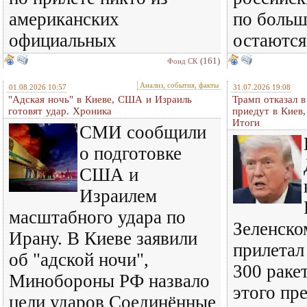
американских
по больш
официальных
остаются
(161)
Фонд СК
Анализ, события, факты
01.08.2026 10:57
31.07.2026 19:08
"Адская ночь" в Киеве, США и Израиль
Трамп отказал 
готовят удар. Хроника
приедут в Киев
Итоги
СМИ сообщили
о подготовке
США и
Израилем
масштабного удара по
Зеленском
Ирану. В Киеве заявили
прилетал
об "адской ночи",
300 ракет
Минобороны РФ назвало
этого пр
цели ударов Соединённые