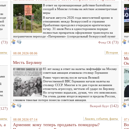
опыт
В ответ на провокационные действия балтийских
соседей в Минске готовы на жёсткие асимметричные
меры
ели
 ходе
В начале августа 2026 года многолетний кризис в
вой
отношениях между Белоруссией и странами
ста
Прибалтики преодолел очередную критическую
да
точку. 31 июля Рига в одностороннем порядке
полностью прекратила оформление транспорта на
пограничном переходе «Патерниеки» (сопредельный белорусский пункт
тог
(73)
(73)
Фонд СК
факты
История
08.08.2026 08:06
08.
Мо
Месть Берлину
Ом
85 лет назад в ответ на налеты люфтваффе на Москву
советская авиация атаковала столицу Германии
тыми
Ровно через месяц после начала Великой
Отечественной ВВС Германии начали налеты на
й
столицу СССР. Многие в те дни горели желанием
отомстить агрессору, мечтали об ударе по Берлину.
ам
Но огорченно вздыхали, думая, что это невозможно.
ры.
Уж очень далеко вторгся вермахт в пределы России,
раб
слишком тяжелые потери понесла советская авиация.
(142)
Валерий Бурт
(127)
факты
Анализ, события, факты
08.08.2026 07:14
07.
, а
Армения: кому теперь продавать помидоры?
Во