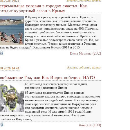
08.2026 20:21
стремальные условия в городах счастья. Как
оходит курортный сезон в Крыму
В Крыму – в разгаре курортный сезон. При этом
туристов, конечно, значительно меньше обычного.
Примерно вполовину меньше. Местные отели дают
свою оценку: заполняемость упала на 40% Причины
понятны: проблемы с бензином и электричеством,
каждую ночь – налёты беспилотников. Приехать в
Крым и уехать с полуострова стало сложнее. Но, как
шутят местные, "бензин к нам вернётся, а Украины
ьше не будет никогда". Вспоминают блэкаут 2014 и 2015
(232)
Елена Мурзина
Анализ, события, факты
08.2026 14:41
вобождение Гоа, или Как Индия победила НАТО
65 лет назад закончилась история последней
европейской колонии в Индии
65 лет назад правительство Индии решило
окончательно закрыть вопрос с последним наследием
колониализма на индийской земле. К этому моменту
флаг европейских захватчиков из Португалии реял
над головами местного населения уже четыре с
половиной века. И уже зимой 1961 года Индия
тавила жирную точку в многовековой колониальной истории
опейцев на Индостане,
(190)
Фонд СК