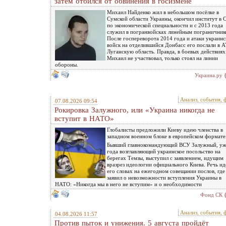
затем отбился от обвинения в госизмене
Михаил Найденко жил в небольшом посёлке в
Сумской области Украины, окончил институт в 
по экономической специальности и с 2013 года
служил в погранвойсках линейным погранични
После госпереворота 2014 года и атаки украин
войск на отделившийся Донбасс его послали в 
Луганскую область. Правда, в боевых действиях
Михаил не участвовал, только стоял на линии
обороны.
Украина.ру
Анализ, события, 
07.08.2026 09:54
Рокировка Залужного, или «Украина никогда не
вступит в НАТО»
Глобалисты предложили Киеву идею членства в
западном военном блоке в европейском формате
Бывший главнокомандующий ВСУ Залужный, уж
года возглавляющий украинское посольство на
берегах Темзы, выступил с заявлением, идущим
вразрез идеологии официального Киева. Речь ид
его словах на ежегодном совещании послов, где
заявил о невозможности вступления Украины в
НАТО: «Никогда мы в него не вступим» и о необходимости
Фонд СК
Анализ, события, 
04.08.2026 11:57
Против пыток и унижения. 5 августа пройдёт