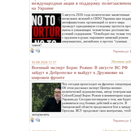
международная акция в поддержку политзаключе
на Украине
5 августа 2026 года политические заключенные
нескольких колоний и СИЗО Украины при подд
антифашистских организаций со всего мира
проведут однодневную голодовку протеста про
пыток и унижающих человеческое достоинство
условий содержания. "Освободит нас только тот,
с оружием в руках опрокинет киевский режим
американских, английских и прочих "сукиных
сынов".
Украина.ру
Военные дей
03.08.2026 11:57
Военный эксперт Борис Рожин: В августе ВС РФ
зайдут в Доброполье и выйдут к Дружковке на
широком фронте
Что сегодня происходит на фронтах спецопера
Об этом рассказал эксперт Центра военно-
политической журналистики, автор телеграм-ка
ColonelCassad Борис Рожин в комментарии изда
Украина.ру Сегодня поговорим о том, как будет
развиваться ход боевых действий в августе. В
Запорожской области продолжатся бои к западу
Орехова. ВСУ продолжат свои контратаки, что
затормозить
Украина.ру
Анализ, события, 