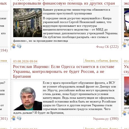
нных
разворовывали финансовую помощь из других стран
эк
Бывшее руководство министерства обвиняется в
создании преступной группировки
ержке
В середине июля досрочно вернувшийся с Кипра
украинский посол Сергей Нежинский заявил, что
тив
коррупция пронизывает все структуры
внешнеполитического ведомства – от МИД до
 кто
заграничных дипломатических учреждений Украины.
Он публично пообещал раскрыть «все схемы и
укр
фамилии», но за прошедшие полмесяца
(222)
Фонд СК
(194)
ствия
Анализ, события, факты
03.08.2026 09:04
03.
Ростислав Ищенко: Если Одесса останется в составе
Ук
Украины, контролировать ее будет Россия, а не
се
Британия
ции?
Если у врага произойдет обрушение фронта, а ВСУ
не успеют оборудовать новый фронт по Днепру или
нала
по Збручу, российские войска могут продвинуться
нию
очень далеко, пока будут приниматься условия
капитуляции. Ведь пока капитуляция не оформлена,
никакой остановки войск быть не может.р Рссийские
 от
удары по Одессе и другим портам Украины стали
дол
бы
серьезным повышением градуса эскалации. Чего
ждать дальше? И будет ли Британия,
(301)
(390)
Украина.ру
факты
Анализ, события, факты