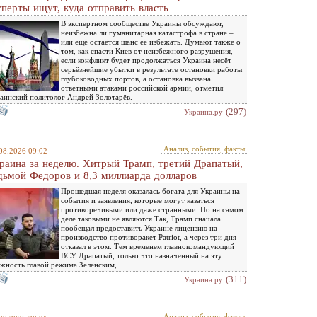
сперты ищут, куда отправить власть
В экспертном сообществе Украины обсуждают,
неизбежна ли гуманитарная катастрофа в стране –
или ещё остаётся шанс её избежать. Думают также о
том, как спасти Киев от неизбежного разрушения,
если конфликт будет продолжаться Украина несёт
серьёзнейшие убытки в результате остановки работы
глубоководных портов, а остановка вызвана
ответными атаками российской армии, отметил
аинский политолог Андрей Золотарёв.
(297)
Украина.ру
Анализ, события, факты
08.2026 09:02
раина за неделю. Хитрый Трамп, третий Драпатый,
дьмой Федоров и 8,3 миллиарда долларов
Прошедшая неделя оказалась богата для Украины на
события и заявления, которые могут казаться
противоречивыми или даже странными. Но на самом
деле таковыми не являются Так, Трамп сначала
пообещал предоставить Украине лицензию на
производство противоракет Patriot, а через три дня
отказал в этом. Тем временем главнокомандующий
ВСУ Драпатый, только что назначенный на эту
жность главой режима Зеленским,
(311)
Украина.ру
Анализ, события, факты