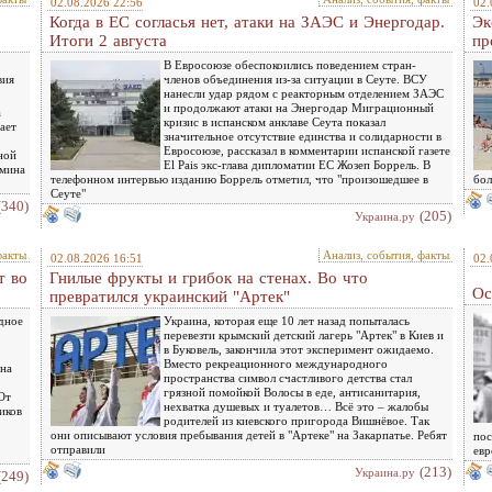
02.08.2026 22:56
02.
Когда в ЕС согласья нет, атаки на ЗАЭС и Энергодар.
Эк
Итоги 2 августа
пр
В Евросоюзе обеспокоились поведением стран-
вия
членов объединения из-за ситуации в Сеуте. ВСУ
нанесли удар рядом с реакторным отделением ЗАЭС
и продолжают атаки на Энергодар Миграционный
а
кризис в испанском анклаве Сеута показал
ает
значительное отсутствие единства и солидарности в
Евросоюзе, рассказал в комментарии испанской газете
ной
El Pais экс-глава дипломатии ЕС Жозеп Боррель. В
ямина
телефонном интервью изданию Боррель отметил, что "произошедшее в
бол
Сеуте"
(340)
(205)
Украина.ру
факты
Анализ, события, факты
02.08.2026 16:51
02.
т во
Гнилые фрукты и грибок на стенах. Во что
Ос
превратился украинский "Артек"
дное
Украина, которая еще 10 лет назад попыталась
перевезти крымский детский лагерь "Артек" в Киев и
в Буковель, закончила этот эксперимент ожидаемо.
Вместо рекреационного международного
 на
пространства символ счастливого детства стал
грязной помойкой Волосы в еде, антисанитария,
От
нехватка душевых и туалетов… Всё это – жалобы
иков
родителей из киевского пригорода Вишнёвое. Так
они описывают условия пребывания детей в "Артеке" на Закарпатье. Ребят
пос
отправили
евр
(213)
Украина.ру
(249)