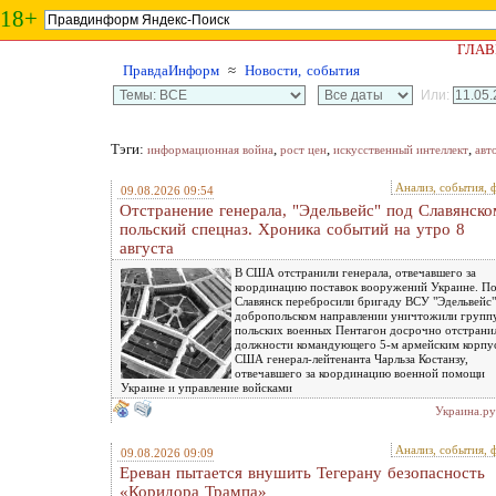
18+
ГЛАВ
ПравдаИнформ
≈
Новости, события
Или:
Тэги:
,
,
,
информационная война
рост цен
искусственный интеллект
авт
Анализ, события, 
09.08.2026 09:54
Отстранение генерала, "Эдельвейс" под Славянско
польский спецназ. Хроника событий на утро 8
августа
В США отстранили генерала, отвечавшего за
координацию поставок вооружений Украине. П
Славянск перебросили бригаду ВСУ "Эдельвейс"
добропольском направлении уничтожили групп
польских военных Пентагон досрочно отстрани
должности командующего 5-м армейским корпу
США генерал-лейтенанта Чарльза Костанзу,
отвечавшего за координацию военной помощи
Украине и управление войсками
Украина.ру
Анализ, события, 
09.08.2026 09:09
Ереван пытается внушить Тегерану безопасность
«Коридора Трампа»