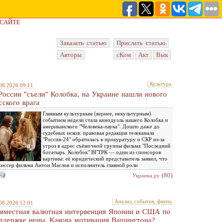
 САЙТЕ
Заказать статью
Прислать статью
Авторы
сКом
Акт
Вык
Культура
08.2026 09:11
России "съели" Колобка, на Украине нашли нового
сского врага
Главным культурным (вернее, некультурным)
событием недели стала кинодуэль нашего Колобка и
американского "Человека-паука". Дошло даже до
судебных исков: правовая редакция телеканала
"Россия-24" обратилась в прокуратуру и СКР из-за
угроз в адрес съёмочной группы фильма "Последний
богатырь. Колобок" ВГТРК — один из спонсоров
картины: её юридический представитель заявил, что
иссер фильма Антон Маслов и исполнитель главной роли
(80)
Украина.ру
Анализ, события, факты
08.2026 12:01
вместная валютная интервенция Японии и США по
ддержке иены. Какова мотивация Вашингтона?