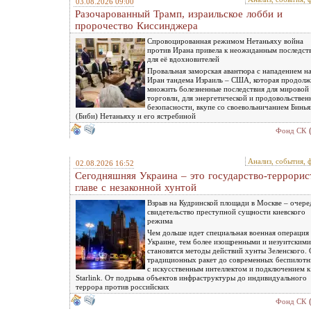
03.08.2026 09:00
Разочарованный Трамп, израильское лобби и
пророчество Киссинджера
Спровоцированная режимом Нетаньяху война
против Ирана привела к неожиданным последст
для её вдохновителей
Провальная заморская авантюра с нападением н
Иран тандема Израиль – США, которая продолж
множить болезненные последствия для мировой
торговли, для энергетической и продовольствен
безопасности, вкупе со своевольничанием Бинь
(Биби) Нетаньяху и его ястребиной
Фонд СК
Анализ, события, 
02.08.2026 16:52
Сегодняшняя Украина – это государство-террорис
главе с незаконной хунтой
Взрыв на Кудринской площади в Москве – очере
свидетельство преступной сущности киевского
режима
Чем дольше идет специальная военная операция
Украине, тем более изощренными и иезуитскими
становятся методы действий хунты Зеленского. 
традиционных ракет до современных беспилотн
с искусственным интеллектом и подключением к
Starlink. От подрыва объектов инфраструктуры до индивидуального
террора против российских
Фонд СК