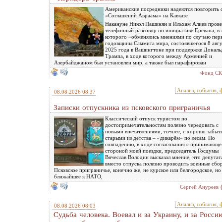
Американские посредники надеются повторить 
«Соглашений Авраама» на Кавказе
Накануне Никол Пашинян и Ильхам Алиев пров
телефонный разговор по инициативе Еревана, в
которого «обменялись мнениями по случаю пер
годовщины Саммита мира, состоявшегося 8 авгу
2025 года в Вашингтоне при поддержке Дональ
Трампа, в ходе которого между Арменией и
Азербайджаном был установлен мир, а также был парафирован
Фонд СК
Анализ, события, 
08.08.2026 08:37
Записки отпускника из псковского приграничья
Классический отпуск туристом по
достопримечательностям полезно чередовать с
новыми впечатлениями, точнее, с хорошо забы
старыми из детства – «дикарём» по лесам. По
совпадению, в ходе согласования с принимающе
стороной моей поездки, председатель Госдумы
Вячеслав Володин высказал мнение, что депутат
вместо отпуска полезно проводить военные сбо
Псковское приграничье, конечно же, не курское или белгородское, но
ближайшее к НАТО,
Сергей Ануреев
Анализ, события, 
08.08.2026 08:03
Судьба человека. Воевал и за Украину, и за Россию