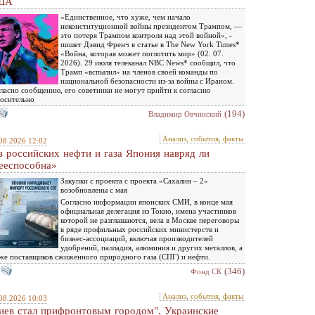
ША
«Единственное, что хуже, чем начало
неконституционной войны президентом Трампом, —
это потеря Трампом контроля над этой войной», -
пишет Дэвид Френч в статье в The New York Times*
«Война, которая может поглотить мир» (02. 07.
2026). 29 июля телеканал NBC News* сообщил, что
Трамп «вспылил» на членов своей команды по
национальной безопасности из-за войны с Ираном.
ласно сообщению, его советники не могут прийти к согласию
осительно
(194)
Владимир Овчинский
Анализ, события, факты
08.2026 12:02
з российских нефти и газа Япония навряд ли
ееспособна»
Закупки с проекта с проекта «Сахалин – 2»
возобновлены с мая
Согласно информации японских СМИ, в конце мая
официальная делегация из Токио, имена участников
которой не разглашаются, вела в Москве переговоры
в ряде профильных российских министерств и
бизнес-ассоциаций, включая производителей
удобрений, палладия, алюминия и других металлов, а
же поставщиков сжиженного природного газа (СПГ) и нефти.
(346)
Фонд СК
Анализ, события, факты
08.2026 10:03
иев стал прифронтовым городом". Украинские