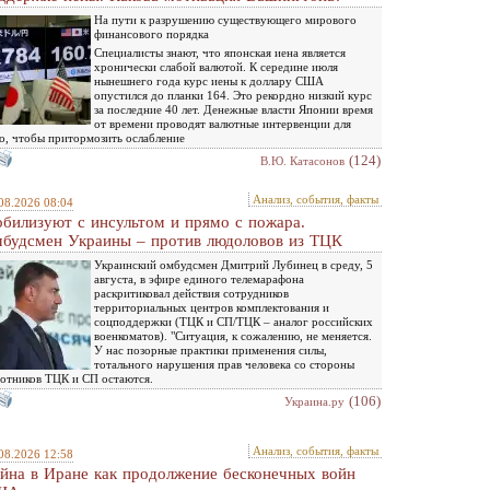
На пути к разрушению существующего мирового
финансового порядка
Специалисты знают, что японская иена является
хронически слабой валютой. К середине июля
нынешнего года курс иены к доллару США
опустился до планки 164. Это рекордно низкий курс
за последние 40 лет. Денежные власти Японии время
от времени проводят валютные интервенции для
о, чтобы притормозить ослабление
(124)
В.Ю. Катасонов
Анализ, события, факты
08.2026 08:04
билизуют с инсультом и прямо с пожара.
будсмен Украины – против людоловов из ТЦК
Украинский омбудсмен Дмитрий Лубинец в среду, 5
августа, в эфире единого телемарафона
раскритиковал действия сотрудников
территориальных центров комплектования и
соцподдержки (ТЦК и СП/ТЦК – аналог российских
военкоматов). "Ситуация, к сожалению, не меняется.
У нас позорные практики применения силы,
тотального нарушения прав человека со стороны
отников ТЦК и СП остаются.
(106)
Украина.ру
Анализ, события, факты
08.2026 12:58
йна в Иране как продолжение бесконечных войн