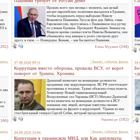
Пашинян требует от России денег
С
Прошло всего три месяца с момента, как целый
Сумах
десант европейских политиков высадился в Ереване,
чтобы поддержать перед выборами Николу
ком
Воваевича Пашиняна Урсула фон дер Ляйен, глава
ских
Еврокомиссии, прогулялась с Пашиняном под ручку
АТО в
по улицам Еревана. Президент Франции Эммануэль
Макрон крепко сжимал плечи Николы Воваевича, они
обнимались под камеры и долго смотрели друг
другу в глаза. — Помидоры. Коньяк, – как бы шептал Пашинян.
Сог
отн
(202)
(244)
Елена Мурзина
факты
Анализ, события, факты
07.08.2026 09:51
04.
Коррупция вместо обороны, провалы ВСУ, от ворот
Бе
поворот от Трампа. Хроника
«д
Драпатый назначает на командные должности
преданных ему коррупционеров. ВС РФ уничтожают
противника и технику. Трамп объяснил отказ помочь
е два
Зеленскому Новый главнокомандующий
Вооруженных сил Украины (ВСУ) Михаил Драпатый
начал назначать на командные должности в ВСУ
ет о
лояльных ему людей, которые известны своими
 он
провалами на фронте и коррупцией. "Одним из них
стал бригадный генерал Сергей Собко, который продолжительное
так
(182)
Украина.ру
(160)
1
факты
Анализ, события, факты
04.08.2026 10:04
04.
Коррупция в украинском МИД, или Как дипломаты
"К