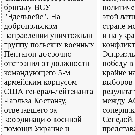
бригаду ВСУ
политиче
"Эдельвейс". На
этой лат
добропольском
стране м
направлении уничтожили
и на укр
группу польских военных
конфликт
Пентагон досрочно
Эсприэль
отстранил от должности
победу в
командующего 5-м
крайне н
армейским корпусом
выборов 
США генерал-лейтенанта
результа
Чарльза Костанзу,
между Аб
отвечавшего за
соперни
координацию военной
Сепедой,
помощи Украине и
предста