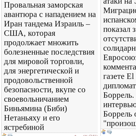
атаки на
Провальная заморская
Миграцио
авантюра с нападением на
испанско
Иран тандема Израиль –
показал 
США, которая
отсутств
продолжает множить
солидарн
болезненные последствия
Евросоюз
для мировой торговли,
коммента
для энергетической и
газете El
продовольственной
диплома
безопасности, вкупе со
Боррель.
своевольничанием
интервь
Биньямина (Биби)
Боррель 
Нетаньяху и его
"произош
ястребиной