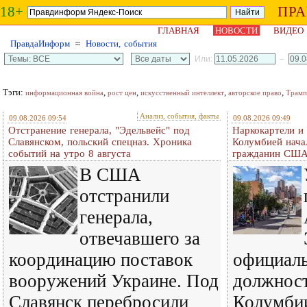
18+
ПР
ГЛАВНАЯ
НОВОСТИ
ВИДЕО
ПравдаИнформ
≈
Новости, события
Или:
–
Тэги:
,
,
,
,
информационная война
рост цен
искусственный интеллект
авторское право
Трамп
Анализ, события, факты
09.08.2026 09:54
09.08.2026 09:49
Отстранение генерала, "Эдельвейс" под
Наркокартели и
Славянском, польский спецназ. Хроника
Колумбией нача
событий на утро 8 августа
гражданин СШ
В США
отстранили
генерала,
отвечавшего за
координацию поставок
официаль
вооружений Украине. Под
должност
Славянск перебросили
Колумби