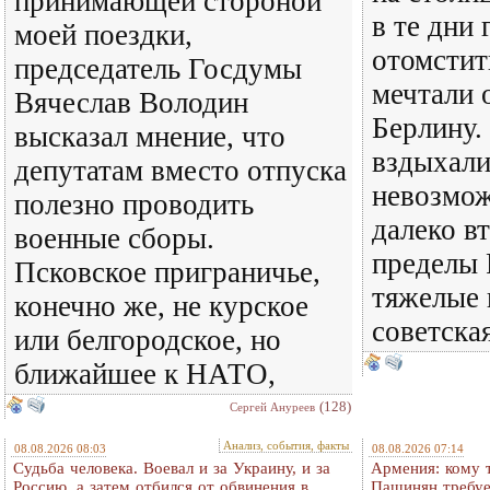
принимающей стороной
в те дни
моей поездки,
отомстит
председатель Госдумы
мечтали 
Вячеслав Володин
Берлину.
высказал мнение, что
вздыхали
депутатам вместо отпуска
невозмож
полезно проводить
далеко в
военные сборы.
пределы 
Псковское приграничье,
тяжелые 
конечно же, не курское
советска
или белгородское, но
ближайшее к НАТО,
(128)
Сергей Ануреев
Анализ, события, факты
08.08.2026 08:03
08.08.2026 07:14
Судьба человека. Воевал и за Украину, и за
Армения: кому 
Россию, а затем отбился от обвинения в
Пашинян требуе