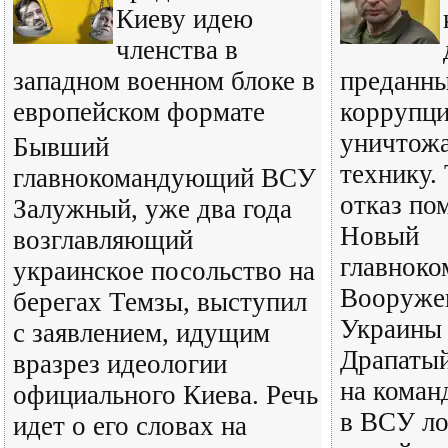
Киеву идею
членства в
западном военном блоке в
преданн
европейском формате
коррупц
уничтожа
Бывший
технику.
главнокомандующий ВСУ
отказ по
Залужный, уже два года
Новый
возглавляющий
главнок
украинское посольство на
Вооруже
берегах Темзы, выступил
Украины
с заявлением, идущим
Драпатый
вразрез идеологии
на коман
официального Киева. Речь
в ВСУ ло
идет о его словах на