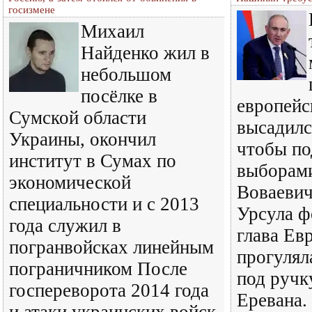
госизмене
Михаил
Найденко жил в
небольшом
посёлке в
европейс
Сумской области
высадилс
Украины, окончил
чтобы по
институт в Сумах по
выборам
экономической
Воваеви
специальности и с 2013
Урсула ф
года служил в
глава Ев
погранвойсках линейным
прогулял
пограничником После
под ручк
госпереворота 2014 года
Еревана.