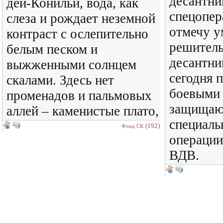
десантни
дей-Конильи, вода, как
спецопер
слеза и рождает неземной
отмечу у
контраст с ослепительно
решитель
белым песком и
десантни
выжженными солнцем
сегодня п
скалами. Здесь нет
боевыми
променадов и пальмовых
защищают
аллей – каменистые плато,
специаль
(192)
Фонд СК
операции
ВДВ.