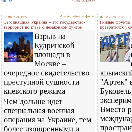
(341)
Фонд СК
Анализ, события, факты
02.08.2026 16:52
02.08.2026 16:51
Сегодняшняя Украина – это государство-
Гнилые фрукты и
террорист во главе с незаконной хунтой
превратился ук
Взрыв на
Кудринской
площади в
Москве –
очередное свидетельство
крымский
преступной сущности
"Артек" 
киевского режима
Буковель
эксперим
Чем дольше идет
Вместо р
специальная военная
междуна
операция на Украине, тем
простран
более изощренными и