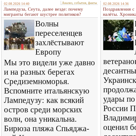
Анализ, события, факты
02.08.2026 14:40
02.08.2026 14:36
Лампедуза, Сеута, далее везде: почему
Поздравления с
мигранты бегают шустрее политиков?
налёты. Хроник
Волны
переселенцев
захлёстывают
Европу
ветерано
Мы это видели уже давно
десантны
и на разных берегах
Украинск
Средиземноморья.
продолж
Вспомните итальянскую
удары по
Лампедузу: как всякий
России П
остров среди морских
Владими
волн, она уникальна.
оценил б
Бирюза пляжа Спьяджа-