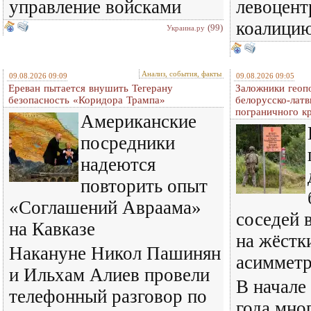
управление войсками
левоцент
коалици
(99)
Украина.ру
Анализ, события, факты
09.08.2026 09:09
09.08.2026 09:05
Ереван пытается внушить Тегерану
Заложники геопо
безопасность «Коридора Трампа»
белорусско-латв
пограничного к
Американские
посредники
надеются
повторить опыт
«Соглашений Авраама»
соседей 
на Кавказе
на жёстк
Накануне Никол Пашинян
асиммет
и Ильхам Алиев провели
В начале
телефонный разговор по
года мно