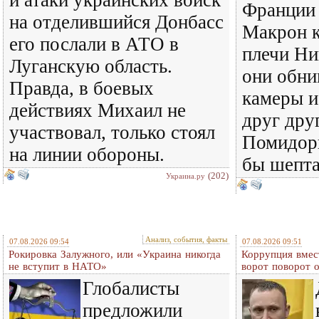
и атаки украинских войск
Франции
на отделившийся Донбасс
Макрон 
его послали в АТО в
плечи Ни
Луганскую область.
они обни
Правда, в боевых
камеры и
действиях Михаил не
друг дру
участвовал, только стоял
Помидоры
на линии обороны.
бы шепт
(202)
Украина.ру
Анализ, события, факты
07.08.2026 09:54
07.08.2026 09:51
Рокировка Залужного, или «Украина никогда
Коррупция вмес
не вступит в НАТО»
ворот поворот 
Глобалисты
предложили