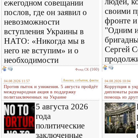
людей, к
ежегодном совещании
своими п
послов, где он заявил о
фронте и
невозможности
"Одним и
вступления Украины в
бригадны
НАТО: «Никогда мы в
Сергей С
него не вступим» и о
продолж
необходимости
(160)
Фонд СК
Анализ, события, факты
04.08.2026 11:57
04.08.2026 10:04
Против пыток и унижения. 5 августа пройдёт
Коррупция в ук
международная акция в поддержку
дипломаты разв
политзаключенных на Украине
помощь из друг
5 августа 2026
года
политические
заключенные