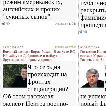
режим американских,
публичн
английских и прочих
раскрыть
"сукиных сынов".
фамилии»
прошедш
(194)
Украина.ру
Военные действия
03.08.2026 11:57
03.08.2026 09:04
Военный эксперт Борис Рожин: В августе ВС
Ростислав Ищенк
РФ зайдут в Доброполье и выйдут к
составе Украины
Дружковке на широком фронте
Россия, а не Бр
Что сегодня
происходит на
фронтах
спецоперации?
Об этом рассказал
не успею
эксперт Центра военно-
новый фр