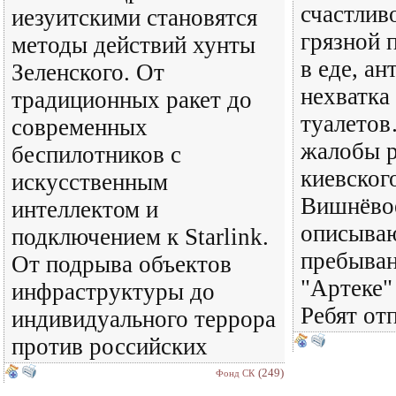
счастливо
иезуитскими становятся
грязной 
методы действий хунты
в еде, ан
Зеленского. От
нехватка
традиционных ракет до
туалетов
современных
жалобы р
беспилотников с
киевског
искусственным
Вишнёвое
интеллектом и
описываю
подключением к Starlink.
пребыван
От подрыва объектов
"Артеке"
инфраструктуры до
Ребят от
индивидуального террора
против российских
(249)
Фонд СК