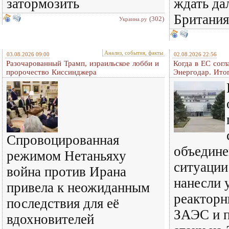
затормозить
ждать да
Британия
(302)
Украина.ру
Анализ, события, факты
03.08.2026 09:00
02.08.2026 22:56
Разочарованный Трамп, израильское лобби и
Когда в ЕС согл
пророчество Киссинджера
Энергодар. Итог
Спровоцированная
объедине
режимом Нетаньяху
ситуации
война против Ирана
нанесли 
привела к неожиданным
реакторн
последствия для её
ЗАЭС и 
вдохновителей