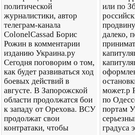
политической
или по З
журналистики, автор
российск
телеграм-канала
продвину
ColonelCassad Борис
далеко, п
Рожин в комментарии
принимат
изданию Украина.ру
капитуля
Сегодня поговорим о том,
капитуля
как будет развиваться ход
оформлен
боевых действий в
остановк
августе. В Запорожской
может.р 
области продолжатся бои
по Одесс
к западу от Орехова. ВСУ
портам У
продолжат свои
серьезн
контратаки, чтобы
градуса 