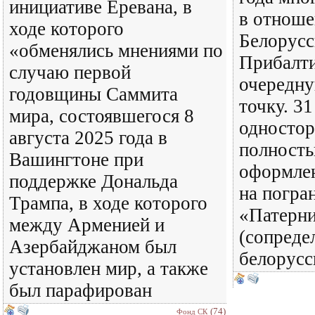
инициативе Еревана, в
в отнош
ходе которого
Белорусс
«обменялись мнениями по
Прибалти
случаю первой
очередн
годовщины Саммита
точку. 31
мира, состоявшегося 8
одностор
августа 2025 года в
полность
Вашингтоне при
оформлен
поддержке Дональда
на погра
Трампа, в ходе которого
«Патерн
между Арменией и
(сопреде
Азербайджаном был
белорусс
установлен мир, а также
был парафирован
(74)
Фонд СК