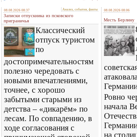
Анализ, события, факты
08.08.2026 08:37
08.08.2026 08:06
Записки отпускника из псковского
Месть Берлину
приграничья
Классический
отпуск туристом
по
достопримечательностям
советска
полезно чередовать с
атаковал
новыми впечатлениями,
Германи
точнее, с хорошо
Ровно че
забытыми старыми из
начала В
детства – «дикарём» по
Отечест
лесам. По совпадению, в
Германии
ходе согласования с
на столи