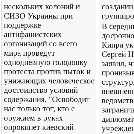
нескольких колоний и
создании
СИЗО Украины при
группир
поддержке
В середи
антифашистских
досрочно
организаций со всего
Кипра ук
мира проведут
Сергей 
однодневную голодовку
заявил, 
протеста против пыток и
пронизыв
унижающих человеческое
структу
достоинство условий
внешнепо
содержания. "Освободит
ведомств
нас только тот, кто с
загранич
оружием в руках
дипломат
опрокинет киевский
учрежде