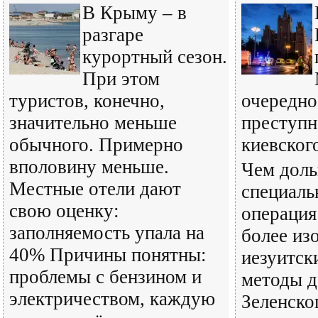
В Крыму – в
разгаре
курортный сезон.
При этом
туристов, конечно,
очередно
значительно меньше
преступн
обычного. Примерно
киевског
вполовину меньше.
Чем доль
Местные отели дают
специаль
свою оценку:
операция
заполняемость упала на
более из
40% Причины понятны:
иезуитск
проблемы с бензином и
методы д
электричеством, каждую
Зеленско