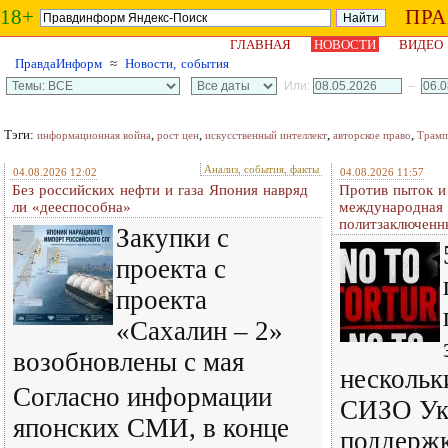
18+
ПР
ГЛАВНАЯ
НОВОСТИ
ВИДЕО
ПравдаИнформ
≈
Новости, события
Или:
–
Тэги:
,
,
,
,
информационная война
рост цен
искусственный интеллект
авторское право
Трамп
Анализ, события, факты
04.08.2026 12:02
04.08.2026 11:57
Без российских нефти и газа Япония навряд
Против пыток и
ли «дееспособна»
международная 
политзаключенн
Закупки с
проекта с
проекта
«Сахалин – 2»
возобновлены с мая
нескольк
Согласно информации
СИЗО Ук
японских СМИ, в конце
поддерж