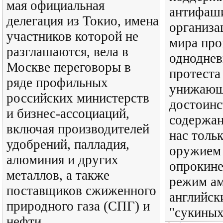
мая официальная
антифаш
делегация из Токио, имена
организа
участников которой не
мира про
разглашаются, вела в
одноднев
Москве переговоры в
протеста
ряде профильных
унижающ
российских министерств
достоинс
и бизнес-ассоциаций,
содержан
включая производителей
нас тольк
удобрений, палладия,
оружием 
алюминия и других
опрокине
металлов, а также
режим ам
поставщиков сжиженного
английск
природного газа (СПГ) и
"сукиных
нефти.