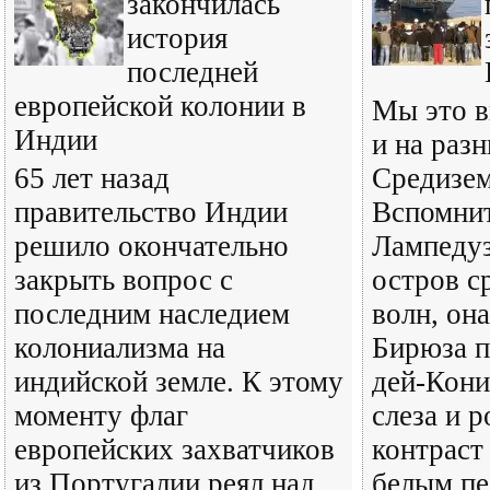
закончилась
история
последней
европейской колонии в
Мы это в
Индии
и на раз
65 лет назад
Средизем
правительство Индии
Вспомнит
решило окончательно
Лампедуз
закрыть вопрос с
остров с
последним наследием
волн, она
колониализма на
Бирюза п
индийской земле. К этому
дей-Кони
моменту флаг
слеза и 
европейских захватчиков
контраст
из Португалии реял над
белым пе