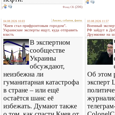
(206)
Фонд СК
1
Анализ, события, факты
04.08.2026 10:03
03.08.2026 11:57
"Киев стал прифронтовым городом".
Военный экспер
Украинские эксперты ищут, куда отправить
РФ зайдут в До
власть
Дружковке на ш
В экспертном
сообществе
Украины
обсуждают,
неизбежна ли
Об этом 
гуманитарная катастрофа
эксперт 
в стране – или ещё
политиче
остаётся шанс её
журналис
избежать. Думают также
телеграм
о том, как спасти Киев от
ColonelC