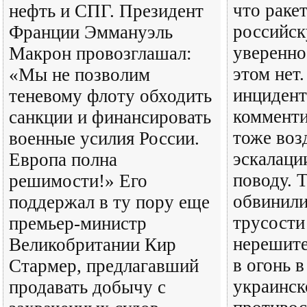
что раке
нефть и СПГ. Президент
российск
Франции Эммануэль
уверенно
Макрон провозглашал:
этом нет
«Мы не позволим
инцидент
теневому флоту обходить
коммент
санкции и финансировать
тоже воз
военные усилия России.
эскалаци
Европа полна
поводу. 
решимости!» Его
обвинили
поддержал в ту пору еще
трусости
премьер-министр
нерешите
Великобритании Кир
в огонь в
Стармер, предлагавший
украинск
продавать добычу с