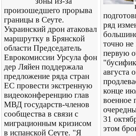
зоны из-за
произошедшего прорыва
подготов
границы в Сеуте.
ряд изме
Украинский дрон атаковал
большинс
маршрутку в Брянской
точно не
области Председатель
первую о
Еврокомиссии Урсула фон
"бусифик
дер Ляйен поддержала
августа 
предложение ряда стран
продлева
ЕС провести экстренную
конце ию
видеоконференцию глав
военное 
МВД государств-членов
очередны
сообщества в связи с
31 октяб
миграционным кризисом
этом бро
в испанской Сеуте. "Я