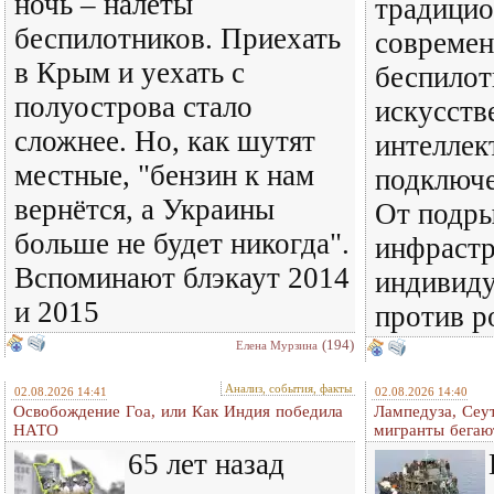
ночь – налёты
традицио
беспилотников. Приехать
совреме
в Крым и уехать с
беспилот
полуострова стало
искусст
сложнее. Но, как шутят
интеллек
местные, "бензин к нам
подключе
вернётся, а Украины
От подры
больше не будет никогда".
инфраст
Вспоминают блэкаут 2014
индивиду
и 2015
против р
(194)
Елена Мурзина
Анализ, события, факты
02.08.2026 14:41
02.08.2026 14:40
Освобождение Гоа, или Как Индия победила
Лампедуза, Сеут
НАТО
мигранты бегаю
65 лет назад