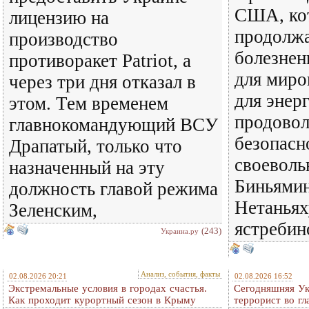
США, ко
лицензию на
продолж
производство
болезнен
противоракет Patriot, а
для миро
через три дня отказал в
для энер
этом. Тем временем
продовол
главнокомандующий ВСУ
безопасн
Драпатый, только что
своеволь
назначенный на эту
Биньямин
должность главой режима
Нетаньях
Зеленским,
ястребин
(243)
Украина.ру
Анализ, события, факты
02.08.2026 20:21
02.08.2026 16:52
Экстремальные условия в городах счастья.
Сегодняшняя Ук
Как проходит курортный сезон в Крыму
террорист во гл