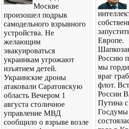
Москве
интеллек
произошел подрыв
собствен
самодельного взрывного
запустит
устройства. Не
Европе.
желающим
Шапкозак
эвакуироваться
Россию п
украинкам угрожают
мы горди
изъятием детей.
враг гра
Украинские дроны
флот. Вс
атаковали Саратовскую
России В
область Вечером 1
Путина с
августа столичное
Госдумы 
управление МВД
состояла
сообщило о взрыве возле