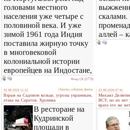
головами местного
выжженн
населения уже четыре с
скалами. 
половиной века. И уже
променад
зимой 1961 года Индия
аллей – 
поставила жирную точку
в многовековой
колониальной истории
европейцев на Индостане,
(173)
Фонд СК
Анализ, события, факты
02.08.2026 11:22
02.08.2026 07:41
Взрыв на Садовом кольце, угрозы украинкам,
Михаил Делягин
атака на Саратов. Хроника
ВСУ, но их нет
врага его же м
В ресторане на
Кудринской
площади в