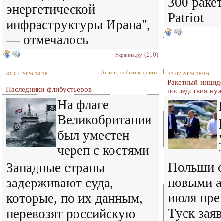
300 раке
энергетической
Patriot
инфраструктуры Ирана",
— отмечалось
(210)
Украина.ру
Анализ, события, факты
31.07.2026 18:18
31.07.2026 18:16
Ракетный инцид
Наследники флибустьеров
последствия ну
На флаге
Великобритании
был уместен
череп с костями
Польши о
Западные страны
новыми а
задерживают суда,
июля пре
которые, по их данным,
Туск зая
перевозят российскую