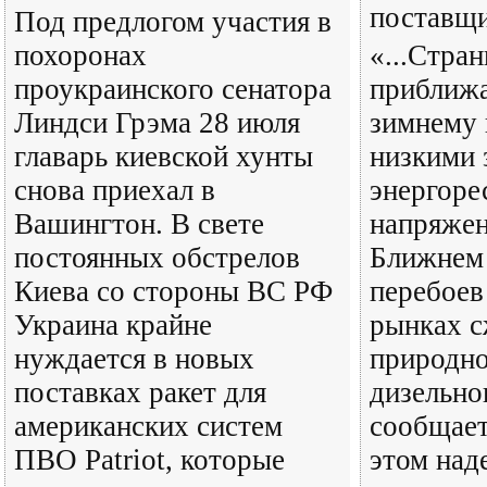
поставщ
Под предлогом участия в
похоронах
«...Стра
проукраинского сенатора
приближа
Линдси Грэма 28 июля
зимнему 
главарь киевской хунты
низкими 
снова приехал в
энергоре
Вашингтон. В свете
напряжен
постоянных обстрелов
Ближнем 
Киева со стороны ВС РФ
перебоев
Украина крайне
рынках 
нуждается в новых
природно
поставках ракет для
дизельно
американских систем
сообщает
ПВО Patriot, которые
этом над