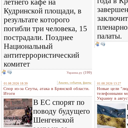
года в К
летнего кафе на
завершен
Кудринской площади, в
заключит
результате которого
пленарно
погибли три человека, 15
палаты.
пострадали. Позднее
Национальный
антитеррористический
комитет
(199)
Украина.ру
Анализ, события, факты
01.08.2026 18:39
01.08.2026 13:27
Спор из-за Сеуты, атака в Брянской области.
Новые цели "лю
Итоги
телефонными м
Украину в авгус
В ЕС спорят по
поводу будущего
Шенгенской