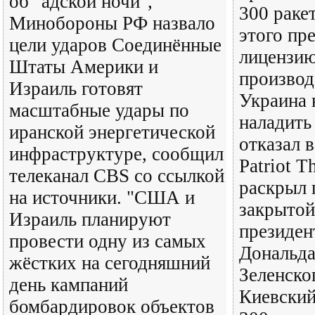
об "адской ночи",
300 ракет
Минобороны РФ назвало
этого пр
цели ударов Соединённые
лицензию
Штаты Америки и
производ
Израиль готовят
Украина 
масштабные удары по
наладить
иранской энергетической
отказал в
инфраструктуре, сообщил
Patriot T
телеканал CBS со ссылкой
раскрыл 
на источники. "США и
закрытой
Израиль планируют
президе
провести одну из самых
Дональда
жёстких на сегодняшний
Зеленско
день кампаний
Киевский
бомбардировок объектов