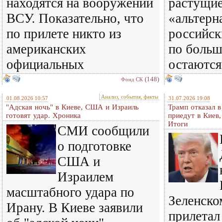
находятся на вооружении
растущи
ВСУ. Показательно, что
«альтерн
по прилете никто из
российск
американских
по больш
официальных
остаются
(148)
Фонд СК
Анализ, события, факты
01.08.2026 10:57
31.07.2026 19:08
"Адская ночь" в Киеве, США и Израиль
Трамп отказал 
готовят удар. Хроника
приедут в Киев
Итоги
СМИ сообщили
о подготовке
США и
Израилем
масштабного удара по
Зеленском
Ирану. В Киеве заявили
прилетал