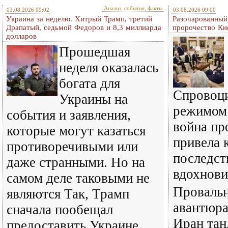
Анализ, события, факты
03.08.2026 09:02
03.08.2026 09:00
Украина за неделю. Хитрый Трамп, третий
Разочарованный
Драпатый, седьмой Федоров и 8,3 миллиарда
пророчество Ки
долларов
Прошедшая
неделя оказалась
богата для
Спровоц
Украины на
режимом
события и заявления,
война пр
которые могут казаться
привела 
противоречивыми или
последст
даже странными. Но на
вдохнови
самом деле таковыми не
Провальн
являются Так, Трамп
авантюра
сначала пообещал
Иран тан
предоставить Украине