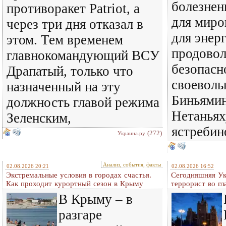
болезнен
противоракет Patriot, а
для миро
через три дня отказал в
для энер
этом. Тем временем
продовол
главнокомандующий ВСУ
безопасн
Драпатый, только что
своеволь
назначенный на эту
Биньямин
должность главой режима
Нетаньях
Зеленским,
ястребин
(272)
Украина.ру
Анализ, события, факты
02.08.2026 20:21
02.08.2026 16:52
Экстремальные условия в городах счастья.
Сегодняшняя Ук
Как проходит курортный сезон в Крыму
террорист во гл
В Крыму – в
разгаре