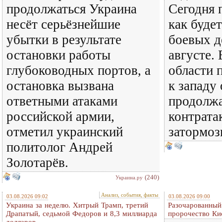
продолжаться Украина
Сегодня 
несёт серьёзнейшие
как будет
убытки в результате
боевых д
остановки работы
августе.
глубоководных портов, а
области 
остановка вызвана
к западу
ответными атаками
продолжа
российской армии,
контрата
отметил украинский
затормоз
политолог Андрей
Золотарёв.
(240)
Украина.ру
Анализ, события, факты
03.08.2026 09:02
03.08.2026 09:00
Украина за неделю. Хитрый Трамп, третий
Разочарованный
Драпатый, седьмой Федоров и 8,3 миллиарда
пророчество Ки