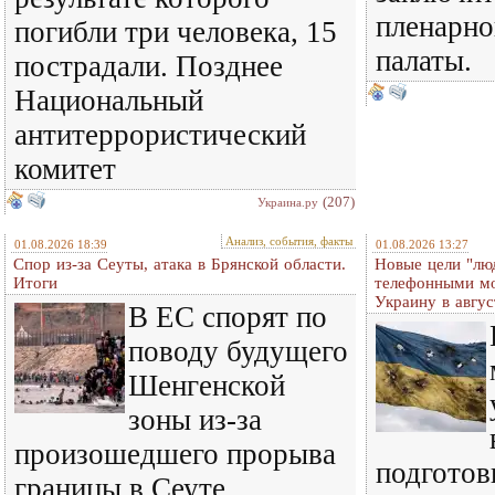
пленарно
погибли три человека, 15
палаты.
пострадали. Позднее
Национальный
антитеррористический
комитет
(207)
Украина.ру
Анализ, события, факты
01.08.2026 18:39
01.08.2026 13:27
Спор из-за Сеуты, атака в Брянской области.
Новые цели "лю
Итоги
телефонными м
Украину в авгус
В ЕС спорят по
поводу будущего
Шенгенской
зоны из-за
произошедшего прорыва
подготов
границы в Сеуте.