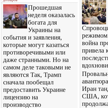
долларов
Прошедшая
неделя оказалась
богата для
Спровоц
Украины на
режимом
события и заявления,
война пр
которые могут казаться
привела 
противоречивыми или
последст
даже странными. Но на
вдохнови
самом деле таковыми не
Провальн
являются Так, Трамп
авантюра
сначала пообещал
Иран тан
предоставить Украине
США, ко
лицензию на
продолж
производство