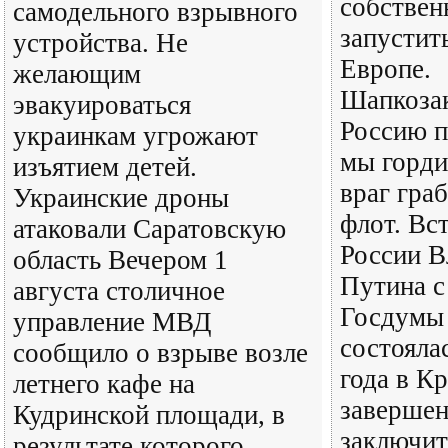
собствен
самодельного взрывного
запустит
устройства. Не
Европе.
желающим
Шапкозак
эвакуироваться
Россию п
украинкам угрожают
мы горди
изъятием детей.
враг гра
Украинские дроны
флот. Вс
атаковали Саратовскую
России В
область Вечером 1
Путина с
августа столичное
Госдумы 
управление МВД
состояла
сообщило о взрыве возле
года в К
летнего кафе на
завершен
Кудринской площади, в
заключит
результате которого