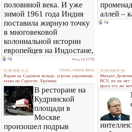
половиной века. И уже
променад
зимой 1961 года Индия
аллей – 
поставила жирную точку
в многовековой
колониальной истории
европейцев на Индостане,
(178)
Фонд СК
Анализ, события, факты
02.08.2026 11:22
02.08.2026 07:41
Взрыв на Садовом кольце, угрозы украинкам,
Михаил Делягин
атака на Саратов. Хроника
ВСУ, но их нет
врага его же м
В ресторане на
Кудринской
площади в
Москве
интеллек
произошел подрыв