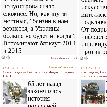
полуострова стало
искусст
сложнее. Но, как шутят
интеллек
местные, "бензин к нам
подключе
вернётся, а Украины
От подры
больше не будет никогда".
инфраст
Вспоминают блэкаут 2014
индивиду
и 2015
против р
(212)
Елена Мурзина
Анализ, события, факты
02.08.2026 14:41
02.08.2026 14:40
Освобождение Гоа, или Как Индия победила
Лампедуза, Сеут
НАТО
мигранты бегаю
65 лет назад
закончилась
история
последней