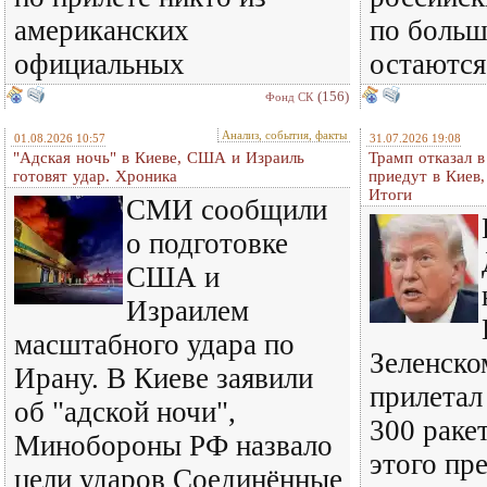
американских
по больш
официальных
остаются
(156)
Фонд СК
Анализ, события, факты
01.08.2026 10:57
31.07.2026 19:08
"Адская ночь" в Киеве, США и Израиль
Трамп отказал 
готовят удар. Хроника
приедут в Киев
Итоги
СМИ сообщили
о подготовке
США и
Израилем
масштабного удара по
Зеленском
Ирану. В Киеве заявили
прилетал
об "адской ночи",
300 ракет
Минобороны РФ назвало
этого пр
цели ударов Соединённые