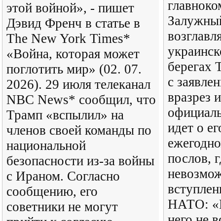
главнок
этой войной», - пишет
Залужный
Дэвид Френч в статье в
возглав
The New York Times*
украинск
«Война, которая может
берегах 
поглотить мир» (02. 07.
с заявле
2026). 29 июля телеканал
вразрез 
NBC News* сообщил, что
официаль
Трамп «вспылил» на
идет о ег
членов своей команды по
ежегодн
национальной
послов, г
безопасности из-за войны
невозмо
с Ираном. Согласно
вступлен
сообщению, его
НАТО: «
советники не могут
него не 