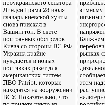
проукраинского сенатора
приближа
Линдси Грэма 28 июля
зимнему 
главарь киевской хунты
низкими 
снова приехал в
энергоре
Вашингтон. В свете
напряжен
постоянных обстрелов
Ближнем 
Киева со стороны ВС РФ
перебоев
Украина крайне
рынках 
нуждается в новых
природно
поставках ракет для
дизельно
американских систем
сообщает
ПВО Patriot, которые
этом над
находятся на вооружении
растущи
ВСУ. Показательно, что
«альтерн
по прилете никто из
российск