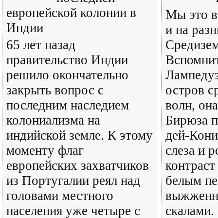
европейской колонии в
Мы это в
Индии
и на раз
65 лет назад
Средизем
правительство Индии
Вспомнит
решило окончательно
Лампедуз
закрыть вопрос с
остров с
последним наследием
волн, она
колониализма на
Бирюза п
индийской земле. К этому
дей-Кони
моменту флаг
слеза и 
европейских захватчиков
контраст
из Португалии реял над
белым пе
головами местного
выжженн
населения уже четыре с
скалами. 