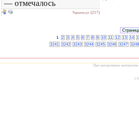
— отмечалось
(217)
Украина.ру
1
2
3
4
5
6
7
8
9
10
11
12
13
14
1
3241
3242
3243
3244
3245
3246
3247
324
При цитировании материалов с
[
0