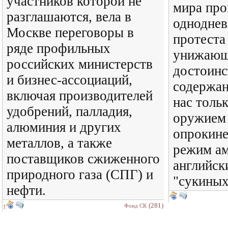
участников которой не
мира про
разглашаются, вела в
одноднев
Москве переговоры в
протеста
ряде профильных
унижающ
российских министерств
достоинс
и бизнес-ассоциаций,
содержан
включая производителей
нас тольк
удобрений, палладия,
оружием 
алюминия и других
опрокине
металлов, а также
режим ам
поставщиков сжиженного
английск
природного газа (СПГ) и
"сукиных
нефти.
(281)
Фонд СК
1