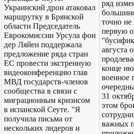
ряд изме
Украинский дрон атаковал
большинс
маршрутку в Брянской
точно не
области Председатель
первую о
Еврокомиссии Урсула фон
"бусифик
дер Ляйен поддержала
августа 
предложение ряда стран
продлева
ЕС провести экстренную
конце ию
видеоконференцию глав
военное 
МВД государств-членов
очередны
сообщества в связи с
31 октяб
миграционным кризисом
этом бро
в испанской Сеуте. "Я
сотрудни
получила письма от
важных п
нескольких лидеров и
приложен