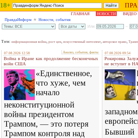
18+
ПР
ГЛАВНАЯ
НОВОСТИ
ВИДЕО
ПравдаИнформ
≈
Новости, события
Или:
–
Тэги:
,
,
,
,
информационная война
рост цен
искусственный интеллект
авторское право
Трамп
Анализ, события, факты
07.08.2026 12:58
07.08.2026 09:54
Война в Иране как продолжение бесконечных
Рокировка Залу
войн США
не вступит в Н
«Единственное,
что хуже, чем
начало
неконституционной
западном
войны президентом
европейс
Трампом, — это потеря
Бывший
Трампом контроля над