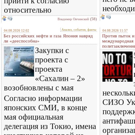
прийти к согласию
необход
относительно
(58)
Владимир Овчинский
Анализ, события, факты
04.08.2026 12:02
04.08.2026 11:57
Без российских нефти и газа Япония навряд
Против пыток и
ли «дееспособна»
международная 
политзаключенн
Закупки с
проекта с
проекта
«Сахалин – 2»
возобновлены с мая
нескольк
Согласно информации
СИЗО Ук
японских СМИ, в конце
поддерж
мая официальная
антифаш
делегация из Токио, имена
организа