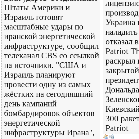
лицензию
Штаты Америки и
производ
Израиль готовят
Украина 
масштабные удары по
наладить
иранской энергетической
отказал в
инфраструктуре, сообщил
Patriot T
телеканал CBS со ссылкой
раскрыл 
на источники. "США и
закрытой
Израиль планируют
президе
провести одну из самых
Дональда
жёстких на сегодняшний
Зеленско
день кампаний
Киевский
бомбардировок объектов
300 раке
энергетической
Patriot
инфраструктуры Ирана",