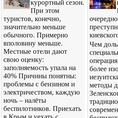
курортный сезон.
При этом
туристов, конечно,
очередно
значительно меньше
преступн
обычного. Примерно
киевског
вполовину меньше.
Чем доль
Местные отели дают
специаль
свою оценку:
операция
заполняемость упала на
более из
40% Причины понятны:
иезуитск
проблемы с бензином и
методы д
электричеством, каждую
Зеленско
ночь – налёты
традицио
беспилотников. Приехать
совреме
в Крым и уехать с
беспилот