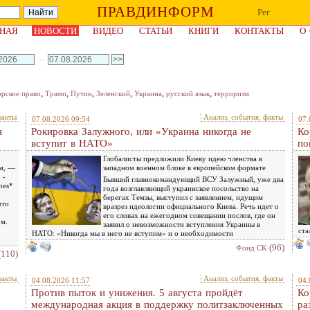
ПРАВДИНФОРМ
Рег
НАЯ
НОВОСТИ
ВИДЕО
СТАТЬИ
КНИГИ
КОНТАКТЫ
О
–
,
,
,
,
,
,
орское право
Трамп
Путин
Зеленский
Украина
русский язык
терроризм
факты
Анализ, события, факты
07.08.2026 09:54
07.
н
Рокировка Залужного, или «Украина никогда не
Ко
вступит в НАТО»
по
Глобалисты предложили Киеву идею членства в
м, —
западном военном блоке в европейском формате
 -
Бывший главнокомандующий ВСУ Залужный, уже два
mes*
года возглавляющий украинское посольство на
берегах Темзы, выступил с заявлением, идущим
что
вразрез идеологии официального Киева. Речь идет о
его словах на ежегодном совещании послов, где он
ом.
заявил о невозможности вступления Украины в
ста
НАТО: «Никогда мы в него не вступим» и о необходимости
(96)
Фонд СК
(110)
факты
Анализ, события, факты
04.08.2026 11:57
04.
Против пыток и унижения. 5 августа пройдёт
Ко
международная акция в поддержку политзаключенных
ра