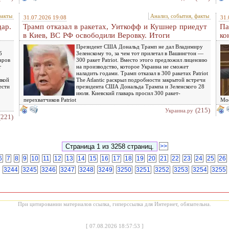
факты
Анализ, события, факты
31.07.2026 19:08
31.
дар.
Трамп отказал в ракетах, Уиткофф и Кушнер приедут
Па
в Киев, ВС РФ освободили Веровку. Итоги
ко
Президент США Дональд Трамп не дал Владимиру
б
Зеленскому то, за чем тот прилетал в Вашингтон —
аров
300 ракет Patriot. Вместо этого предложил лицензию
т
на производство, которое Украина не сможет
наладить годами. Трамп отказал в 300 ракетах Patriot
лкой
The Atlantic раскрыл подробности закрытой встречи
ести
президента США Дональда Трампа и Зеленского 28
июля. Киевский главарь просил 300 ракет-
перехватчиков Patriot
Мос
(215)
Украина.ру
(221)
>>
6
7
8
9
10
11
12
13
14
15
16
17
18
19
20
21
22
23
24
25
26
3244
3245
3246
3247
3248
3249
3250
3251
3252
3253
3254
3255
При цитировании материалов ссылка, гиперссылка для Интернет, обязательна.
[
07.08.2026 18:57:53
]