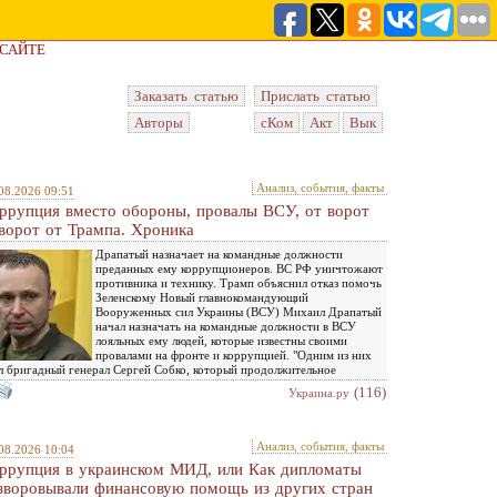
 САЙТЕ
Заказать статью
Прислать статью
Авторы
сКом
Акт
Вык
Анализ, события, факты
08.2026 09:51
ррупция вместо обороны, провалы ВСУ, от ворот
ворот от Трампа. Хроника
Драпатый назначает на командные должности
преданных ему коррупционеров. ВС РФ уничтожают
противника и технику. Трамп объяснил отказ помочь
Зеленскому Новый главнокомандующий
Вооруженных сил Украины (ВСУ) Михаил Драпатый
начал назначать на командные должности в ВСУ
лояльных ему людей, которые известны своими
провалами на фронте и коррупцией. "Одним из них
л бригадный генерал Сергей Собко, который продолжительное
(116)
Украина.ру
Анализ, события, факты
08.2026 10:04
ррупция в украинском МИД, или Как дипломаты
зворовывали финансовую помощь из других стран