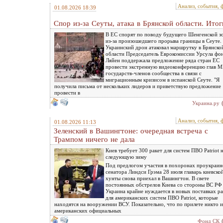
Анализ, события, 
01.08.2026 18:39
Спор из-за Сеуты, атака в Брянской области. Итог
В ЕС спорят по поводу будущего Шенгенской з
из-за произошедшего прорыва границы в Сеуте.
Украинский дрон атаковал маршрутку в Брянско
области Председатель Еврокомиссии Урсула фо
Ляйен поддержала предложение ряда стран ЕС
провести экстренную видеоконференцию глав 
государств-членов сообщества в связи с
миграционным кризисом в испанской Сеуте. "Я
получила письма от нескольких лидеров и приветствую предложение
провести в
Украина.ру
Анализ, события, 
01.08.2026 11:13
Зеленский в Вашингтоне: очередная встреча c
Трампом ничего не дала
Киев требует 300 ракет для систем ПВО Patriot 
следующую зиму
Под предлогом участия в похоронах проукраин
сенатора Линдси Грэма 28 июля главарь киевско
хунты снова приехал в Вашингтон. В свете
постоянных обстрелов Киева со стороны ВС РФ
Украина крайне нуждается в новых поставках ра
для американских систем ПВО Patriot, которые
находятся на вооружении ВСУ. Показательно, что по прилете никто и
американских официальных
Фонд СК