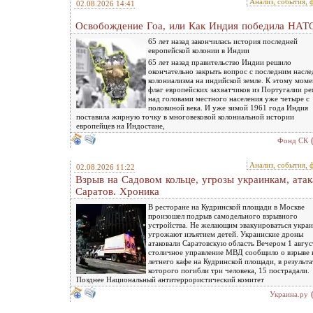
Анализ, события, 
02.08.2026 14:41
Освобождение Гоа, или Как Индия победила НАТ
65 лет назад закончилась история последней
европейской колонии в Индии
65 лет назад правительство Индии решило
окончательно закрыть вопрос с последним насл
колониализма на индийской земле. К этому мом
флаг европейских захватчиков из Португалии ре
над головами местного населения уже четыре с
половиной века. И уже зимой 1961 года Индия
поставила жирную точку в многовековой колониальной истории
европейцев на Индостане,
Фонд СК
Анализ, события, 
02.08.2026 11:22
Взрыв на Садовом кольце, угрозы украинкам, атак
Саратов. Хроника
В ресторане на Кудринской площади в Москве
произошел подрыв самодельного взрывного
устройства. Не желающим эвакуироваться укра
угрожают изъятием детей. Украинские дроны
атаковали Саратовскую область Вечером 1 авгус
столичное управление МВД сообщило о взрыве 
летнего кафе на Кудринской площади, в результа
которого погибли три человека, 15 пострадали.
Позднее Национальный антитеррористический комитет
Украина.ру