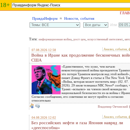
18+
ГЛАВ
ПравдаИнформ
≈
Новости, события
Или:
Тэги:
,
,
,
информационная война
рост цен
искусственный интеллект
авт
Анализ, события, 
07.08.2026 12:58
Война в Иране как продолжение бесконечных вой
США
«Единственное, что хуже, чем начало
неконституционной войны президентом Трампо
это потеря Трампом контроля над этой войной»,
пишет Дэвид Френч в статье в The New York Ti
«Война, которая может поглотить мир» (02. 07.
2026). 29 июля телеканал NBC News* сообщил, 
Трамп «вспылил» на членов своей команды по
национальной безопасности из-за войны с Иран
Согласно сообщению, его советники не могут прийти к согласию
относительно
Владимир Овчинский
Анализ, события, 
04.08.2026 12:02
Без российских нефти и газа Япония навряд ли
«дееспособна»