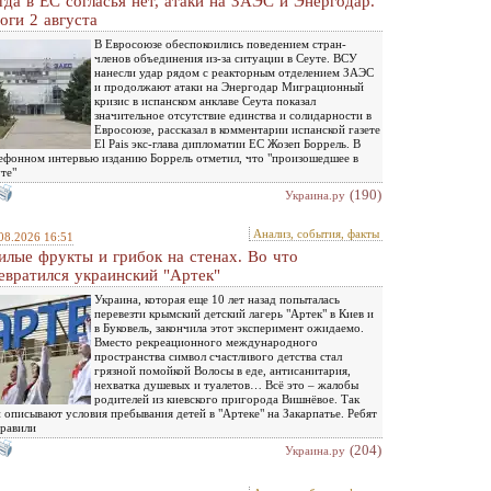
гда в ЕС согласья нет, атаки на ЗАЭС и Энергодар.
оги 2 августа
В Евросоюзе обеспокоились поведением стран-
членов объединения из-за ситуации в Сеуте. ВСУ
нанесли удар рядом с реакторным отделением ЗАЭС
и продолжают атаки на Энергодар Миграционный
кризис в испанском анклаве Сеута показал
значительное отсутствие единства и солидарности в
Евросоюзе, рассказал в комментарии испанской газете
El Pais экс-глава дипломатии ЕС Жозеп Боррель. В
ефонном интервью изданию Боррель отметил, что "произошедшее в
те"
(190)
Украина.ру
Анализ, события, факты
08.2026 16:51
илые фрукты и грибок на стенах. Во что
евратился украинский "Артек"
Украина, которая еще 10 лет назад попыталась
перевезти крымский детский лагерь "Артек" в Киев и
в Буковель, закончила этот эксперимент ожидаемо.
Вместо рекреационного международного
пространства символ счастливого детства стал
грязной помойкой Волосы в еде, антисанитария,
нехватка душевых и туалетов… Всё это – жалобы
родителей из киевского пригорода Вишнёвое. Так
 описывают условия пребывания детей в "Артеке" на Закарпатье. Ребят
равили
(204)
Украина.ру