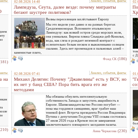
факты
Анализ, события, факты
02.08.2026 14:40
02.
Лампедуза, Сеута, далее везде: почему мигранты
По
О
бегают шустрее политиков?
Хр
Волны переселенцев захлёстывают Европу
Мы это видели уже давно и на разных берегах
Средиземноморья. Вспомните итальянскую
едием
Лампедузу: как всякий остров среди морских волн,
енту
она уникальна. Бирюза пляжа Спьяджа-дей-Конильи,
ял
вода, как слеза и рождает неземной контраст с
ослепительно белым песком и выжженными солнцем
скалами. Здесь нет променадов и пальмовых аллей –
тов
каменистые плато,
с Д
(186)
Фонд СК
(181)
факты
Анализ, события, факты
02.08.2026 07:41
01.
а на
Михаил Делягин: Почему "Джавелины" есть у ВСУ, но
"Г
их нет у банд США? Пора бить врага его же
со
методами
Мы обязаны обнулить интеллектуальную
инкам
собственность Запада и запустить аварийность в
Европе. Шапкозакидательство Россию погубит —
та
пока мы гордимся санкциями, враг грабит наш
возле
теневой флот. Встреча президента России Владимира
те
Путина с депутатами Госдумы VIII созыва состоялась
27 июля 2026 года в Кремле после завершения
бол
заключительного пленарного заседания палаты.
(210)
(230)
Анна Черкасова