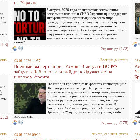
на Украине
5 августа 2026 года политические заключенные
ая
нескольких колоний и СИЗО Украины при поддержке
ков
антифашистских организаций со всего мира
воры
проведут однодневную голодовку протеста против
пыток и унижающих человеческое достоинство
условий содержания. "Освободит нас только тот, кто
ов, а
с оружием в руках опрокинет киевский режим
американских, английских и прочих "сукиных
фам
сынов".
(293)
(172)
Украина.ру
факты
Военные действия
03.08.2026 11:57
03.
Военный эксперт Борис Рожин: В августе ВС РФ
Ро
зайдут в Доброполье и выйдут к Дружковке на
Ук
широком фронте
Бр
 –
Что сегодня происходит на фронтах спецоперации?
же о
Об этом рассказал эксперт Центра военно-
я,
политической журналистики, автор телеграм-канала
т
ColonelCassad Борис Рожин в комментарии изданию
боты
Украина.ру Сегодня поговорим о том, как будет
развиваться ход боевых действий в августе. В
Запорожской области продолжатся бои к западу от
Орехова. ВСУ продолжат свои контратаки, чтобы
затормозить
жда
(252)
(275)
Украина.ру
факты
Анализ, события, факты
03.08.2026 09:00
02.