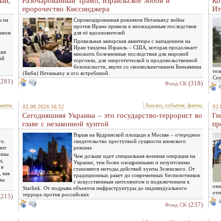
ый,
Разочарованный Трамп, израильское лобби и
Ко
пророчество Киссинджера
Ит
ы на
Спровоцированная режимом Нетаньяху война
против Ирана привела к неожиданным последствия
самом
для её вдохновителей
Провальная заморская авантюра с нападением на
Иран тандема Израиль – США, которая продолжает
дня
множить болезненные последствия для мировой
ий
торговли, для энергетической и продовольственной
безопасности, вкупе со своевольничанием Биньямина
тел
(Биби) Нетаньяху и его ястребиной
Сеу
(281)
(318)
Фонд СК
факты
Анализ, события, факты
02.08.2026 16:52
02.
Сегодняшняя Украина – это государство-террорист во
Гн
главе с незаконной хунтой
пр
Взрыв на Кудринской площади в Москве – очередное
го.
свидетельство преступной сущности киевского
ают
режима
чины
Чем дольше идет специальная военная операция на
м,
Украине, тем более изощренными и иезуитскими
 в
становятся методы действий хунты Зеленского. От
 как
традиционных ракет до современных беспилотников
ны
с искусственным интеллектом и подключением к
они
Starlink. От подрыва объектов инфраструктуры до индивидуального
отп
террора против российских
(215)
(237)
Фонд СК