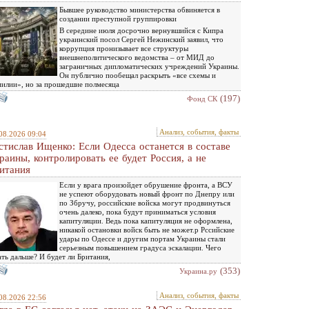
Бывшее руководство министерства обвиняется в
создании преступной группировки
В середине июля досрочно вернувшийся с Кипра
украинский посол Сергей Нежинский заявил, что
коррупция пронизывает все структуры
внешнеполитического ведомства – от МИД до
заграничных дипломатических учреждений Украины.
Он публично пообещал раскрыть «все схемы и
илии», но за прошедшие полмесяца
(197)
Фонд СК
Анализ, события, факты
08.2026 09:04
стислав Ищенко: Если Одесса останется в составе
раины, контролировать ее будет Россия, а не
итания
Если у врага произойдет обрушение фронта, а ВСУ
не успеют оборудовать новый фронт по Днепру или
по Збручу, российские войска могут продвинуться
очень далеко, пока будут приниматься условия
капитуляции. Ведь пока капитуляция не оформлена,
никакой остановки войск быть не может.р Рссийские
удары по Одессе и другим портам Украины стали
серьезным повышением градуса эскалации. Чего
ть дальше? И будет ли Британия,
(353)
Украина.ру
Анализ, события, факты
08.2026 22:56