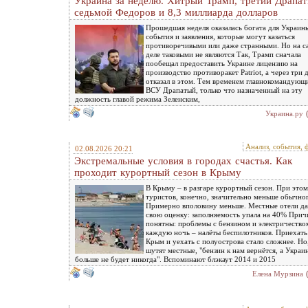
Украина за неделю. Хитрый Трамп, третий Драпат
седьмой Федоров и 8,3 миллиарда долларов
Прошедшая неделя оказалась богата для Украин
события и заявления, которые могут казаться
противоречивыми или даже странными. Но на 
деле таковыми не являются Так, Трамп сначала
пообещал предоставить Украине лицензию на
производство противоракет Patriot, а через три 
отказал в этом. Тем временем главнокомандующ
ВСУ Драпатый, только что назначенный на эту
должность главой режима Зеленским,
Украина.ру
Анализ, события, 
02.08.2026 20:21
Экстремальные условия в городах счастья. Как
проходит курортный сезон в Крыму
В Крыму – в разгаре курортный сезон. При этом
туристов, конечно, значительно меньше обычно
Примерно вполовину меньше. Местные отели д
свою оценку: заполняемость упала на 40% При
понятны: проблемы с бензином и электричество
каждую ночь – налёты беспилотников. Приехать
Крым и уехать с полуострова стало сложнее. Но,
шутят местные, "бензин к нам вернётся, а Украи
больше не будет никогда". Вспоминают блэкаут 2014 и 2015
Елена Мурзина