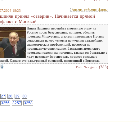
Анализ, события, факты
07.2026 18:23
шинян принял «озверин». Начинается прямой
нфликт с Москвой
Никол Пашинян перешёл в словесную атаку на
Россию после безуспешных попыток убедить
премьера Мишустина, а затем и президента Путина
согласиться на его условия получения дальнейших
экономических преференций, несмотря на
прозападную ориентацию. Заявления армянского
премьера похожи на истерику, так как он буквально с
ходу начинает форсировать процесс разрыва с
квой. Однако это разыгранный сценарий, написанный в Брюсселе.
(383)
Polit Navigator
27
28
29
30
3256
3257
3258