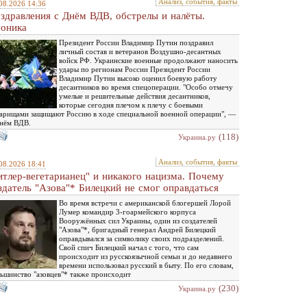
Анализ, события, факты
08.2026 14:36
здравления с Днём ВДВ, обстрелы и налёты.
оника
Президент России Владимир Путин поздравил
личный состав и ветеранов Воздушно-десантных
войск РФ. Украинские военные продолжают наносить
удары по регионам России Президент России
Владимир Путин высоко оценил боевую работу
десантников во время спецоперации. "Особо отмечу
умелые и решительные действия десантников,
которые сегодня плечом к плечу с боевыми
арищами защищают Россию в ходе специальной военной операции", —
нём ВДВ.
(118)
Украина.ру
Анализ, события, факты
08.2026 18:41
итлер-вегетарианец" и никакого нацизма. Почему
здатель "Азова"* Билецкий не смог оправдаться
Во время встречи с американской блогершей Лорой
Лумер командир 3-гоармейского корпуса
Вооружённых сил Украины, один из создателей
"Азова"*, бригадный генерал Андрей Билецкий
оправдывался за символику своих подразделений.
Свой спич Билецкий начал с того, что сам
происходит из русскоязычной семьи и до недавнего
времени использовал русский в быту. По его словам,
ьшинство "азовцев"* также происходит
(230)
Украина.ру