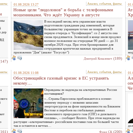
факты
Анализ, события, факты
01.08.2026 13:27
01.
Новые цели "людоловов" и борьба с телефонными
Ат
и
мошенниками. Что ждёт Украину в августе
Хр
оны
В последний месяц лета украинские власти
подготовили гражданам ряд изменений, которые
й
большинству украинцев точно не понравятся В
н дер
первую очередь о "бусификации": со 2 августа она
снова продлевается. Зеленский в конце июля продлил
МВД
военное положение на очередные 90 дней — до 31
октября 2026 года. При этом бронирование для
сотрудников критически важных предприятий в
приложении "Дия" (аналог "Госуслуг")
мор
(189)
Дмитрий Ковалевич
(147)
факты
Анализ, события, факты
01.08.2026 11:08
01.
Обостряющийся газовый кризис в ЕС устранять
Ал
некому…
оп
Че
на
Оправданы ли надежды на альтернативных России
поставщиков?
ского
«...Страны Евросоюза приближаются к осенне-
й
зимнему периоду с низкими запасами
энергоресурсов на фоне напряженности на Ближнем
Востоке и перебоев на глобальных рынках
кет
сжиженного природного газа (СПГ) и дизельного
топлива», – сообщает Reuters. При этом надежды на
з
растущие «альтернативные» российским поставки газа по большей части
так и остаются в мечтах…
дол
(161)
(200)
Фонд СК