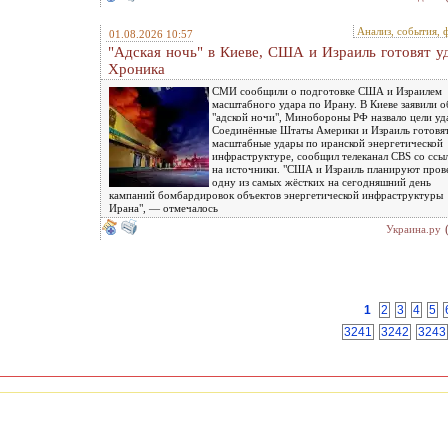
Анализ, события, 
01.08.2026 10:57
"Адская ночь" в Киеве, США и Израиль готовят у
Хроника
СМИ сообщили о подготовке США и Израилем
масштабного удара по Ирану. В Киеве заявили о
"адской ночи", Минобороны РФ назвало цели уд
Соединённые Штаты Америки и Израиль готовя
масштабные удары по иранской энергетической
инфраструктуре, сообщил телеканал CBS со ссы
на источники. "США и Израиль планируют пров
одну из самых жёстких на сегодняшний день
кампаний бомбардировок объектов энергетической инфраструктуры
Ирана", — отмечалось
Украина.ру
1
2
3
4
5
3241
3242
3243