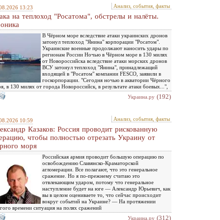
Анализ, события, факты
08.2026 13:23
ака на теплоход "Росатома", обстрелы и налёты.
оника
В Чёрном море вследствие атаки украинских дронов
затонул теплоход "Янина" корпорации "Росатом".
Украинские военные продолжают наносить удары по
регионам России Ночью в Чёрном море в 130 милях
от Новороссийска вследствие атаки морских дронов
ВСУ затонул теплоход "Янина", принадлежащий
входящей в "Росатом" компании FESCO, заявили в
госкорпорации. "Сегодня ночью в акватории Чёрного
я, в 130 милях от города Новороссийск, в результате атаки боевых...",
(192)
Украина.ру
Анализ, события, факты
08.2026 10:59
ександр Казаков: Россия проводит рискованную
ерацию, чтобы полностью отрезать Украину от
рного моря
Российская армия проводит большую операцию по
освобождению Славянско-Краматорской
агломерации. Все полагают, что это генеральное
сражение. Но я по-прежнему считаю это
отвлекающим ударом, потому что генеральное
наступление будет на юге — Александр Юрьевич, как
вы в целом оцениваете то, что сейчас происходит
вокруг событий на Украине? — На протяжении
гого времени ситуация на полях сражений
(312)
Украина.ру