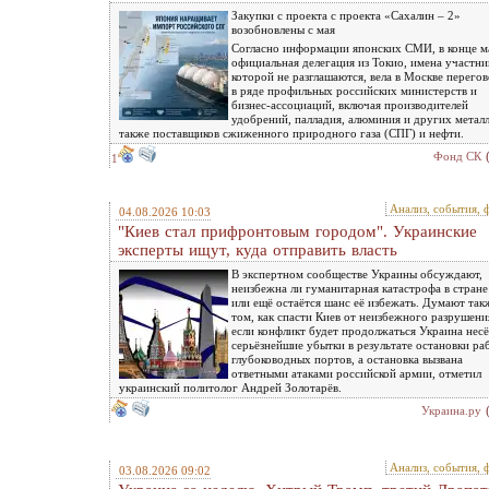
Закупки с проекта с проекта «Сахалин – 2»
возобновлены с мая
Согласно информации японских СМИ, в конце м
официальная делегация из Токио, имена участни
которой не разглашаются, вела в Москве перего
в ряде профильных российских министерств и
бизнес-ассоциаций, включая производителей
удобрений, палладия, алюминия и других металл
также поставщиков сжиженного природного газа (СПГ) и нефти.
Фонд СК
1
Анализ, события, 
04.08.2026 10:03
"Киев стал прифронтовым городом". Украинские
эксперты ищут, куда отправить власть
В экспертном сообществе Украины обсуждают,
неизбежна ли гуманитарная катастрофа в стране
или ещё остаётся шанс её избежать. Думают так
том, как спасти Киев от неизбежного разрушени
если конфликт будет продолжаться Украина несё
серьёзнейшие убытки в результате остановки ра
глубоководных портов, а остановка вызвана
ответными атаками российской армии, отметил
украинский политолог Андрей Золотарёв.
Украина.ру
Анализ, события, 
03.08.2026 09:02