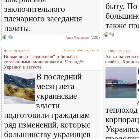
быту. По
заключительного
большинс
пленарного заседания
также пр
палаты.
(230)
Анна Черкасова
Анализ, события, факты
01.08.2026 13:27
01.08.2026 13:23
Новые цели "людоловов" и борьба с
Атака на теплох
телефонными мошенниками. Что ждёт
налёты. Хроник
Украину в августе
В последний
месяц лета
украинские
власти
теплоход
подготовили гражданам
корпорац
ряд изменений, которые
Украинск
большинству украинцев
продолж