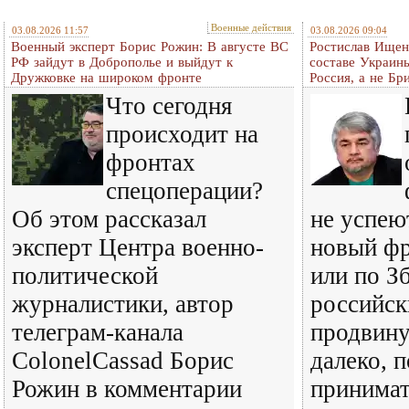
Военные действия
03.08.2026 11:57
03.08.2026 09:04
Военный эксперт Борис Рожин: В августе ВС
Ростислав Ищенк
РФ зайдут в Доброполье и выйдут к
составе Украины
Дружковке на широком фронте
Россия, а не Бр
Что сегодня
происходит на
фронтах
спецоперации?
Об этом рассказал
не успею
эксперт Центра военно-
новый фр
политической
или по З
журналистики, автор
российск
телеграм-канала
продвину
ColonelCassad Борис
далеко, п
Рожин в комментарии
принимат