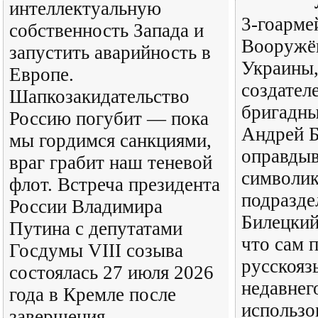
интеллектуальную
3-гоарме
собственность Запада и
Вооружё
запустить аварийность в
Украины,
Европе.
создател
Шапкозакидательство
бригадны
Россию погубит — пока
Андрей 
мы гордимся санкциями,
оправдыв
враг грабит наш теневой
символик
флот. Встреча президента
подразде
России Владимира
Билецкий 
Путина с депутатами
что сам 
Госдумы VIII созыва
русскояз
состоялась 27 июля 2026
недавнег
года в Кремле после
использо
завершения