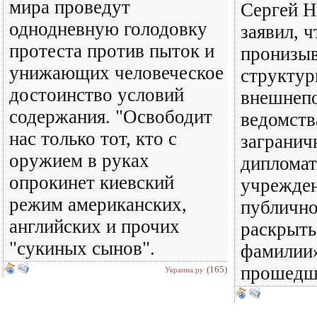
мира проведут
Сергей 
однодневную голодовку
заявил, 
протеста против пыток и
пронизыв
унижающих человеческое
структу
достоинство условий
внешнепо
содержания. "Освободит
ведомств
нас только тот, кто с
загранич
оружием в руках
дипломат
опрокинет киевский
учрежде
режим американских,
публичн
английских и прочих
раскрыть
"сукиных сынов".
фамилии»
прошедш
(165)
Украина.ру