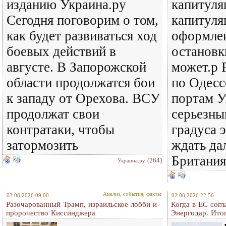
изданию Украина.ру
капитуля
Сегодня поговорим о том,
капитуля
как будет развиваться ход
оформлен
боевых действий в
остановк
августе. В Запорожской
может.р 
области продолжатся бои
по Одесс
к западу от Орехова. ВСУ
портам У
продолжат свои
серьезн
контратаки, чтобы
градуса 
затормозить
ждать да
Британия
(264)
Украина.ру
Анализ, события, факты
03.08.2026 09:00
02.08.2026 22:56
Разочарованный Трамп, израильское лобби и
Когда в ЕС согл
пророчество Киссинджера
Энергодар. Итог