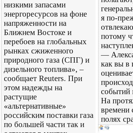
низкими запасами
генераль
энергоресурсов на фоне
я по-пре
напряженности на
отвлека
Ближнем Востоке и
потому ч
перебоев на глобальных
наступле
рынках сжиженного
— Алекс
природного газа (СПГ) и
как вы в
дизельного топлива», –
оценивает
сообщает Reuters. При
происход
этом надежды на
событий 
растущие
На протя
«альтернативные»
времени 
российским поставки газа
полях ср
по большей части так и