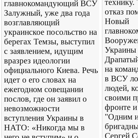
технику.
главнокомандующий ВСУ
отказ по
Залужный, уже два года
Новый
возглавляющий
главнок
украинское посольство на
Вооруже
берегах Темзы, выступил
Украины
с заявлением, идущим
Драпатый
вразрез идеологии
на коман
официального Киева. Речь
в ВСУ ло
идет о его словах на
людей, к
ежегодном совещании
своими п
послов, где он заявил о
фронте и
невозможности
"Одним и
вступления Украины в
бригадны
НАТО: «Никогда мы в
Сергей С
него не вступим» и о