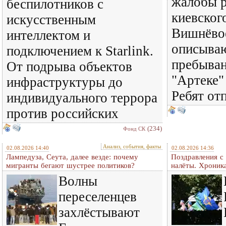
жалобы р
беспилотников с
киевског
искусственным
Вишнёвое
интеллектом и
описываю
подключением к Starlink.
пребыван
От подрыва объектов
"Артеке"
инфраструктуры до
Ребят от
индивидуального террора
против российских
(234)
Фонд СК
Анализ, события, факты
02.08.2026 14:40
02.08.2026 14:36
Лампедуза, Сеута, далее везде: почему
Поздравления с
мигранты бегают шустрее политиков?
налёты. Хроник
Волны
переселенцев
захлёстывают