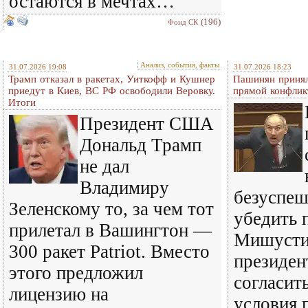
остаются в мечтах…
(196)
Фонд СК
Анализ, события, факты
31.07.2026 19:08
31.07.2026 18:23
Трамп отказал в ракетах, Уиткофф и Кушнер
Пашинян принял
приедут в Киев, ВС РФ освободили Веровку.
прямой конфлик
Итоги
Президент США
Дональд Трамп
не дал
Владимиру
безуспе
Зеленскому то, за чем тот
убедить 
прилетал в Вашингтон —
Мишустин
300 ракет Patriot. Вместо
президен
этого предложил
согласить
лицензию на
условия 