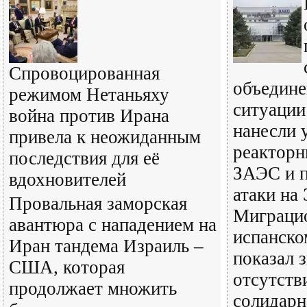
Спровоцированная
объедине
режимом Нетаньяху
ситуации
война против Ирана
нанесли 
привела к неожиданным
реакторн
последствия для её
ЗАЭС и 
вдохновителей
атаки на
Провальная заморская
Миграцио
авантюра с нападением на
испанско
Иран тандема Израиль –
показал 
США, которая
отсутств
продолжает множить
солидарн