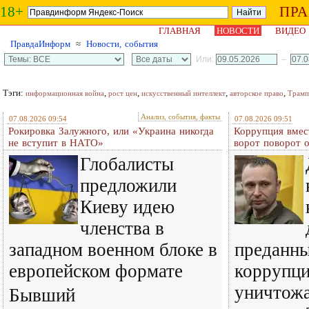
18+
ПР
ГЛАВНАЯ
НОВОСТИ
ВИДЕО
ПравдаИнформ
≈
Новости, события
Или:
–
Тэги:
,
,
,
,
информационная война
рост цен
искусственный интеллект
авторское право
Трамп
Анализ, события, факты
07.08.2026 09:54
07.08.2026 09:51
Рокировка Залужного, или «Украина никогда
Коррупция вмес
не вступит в НАТО»
ворот поворот 
Глобалисты
предложили
Киеву идею
членства в
западном военном блоке в
преданн
европейском формате
коррупц
уничтожа
Бывший