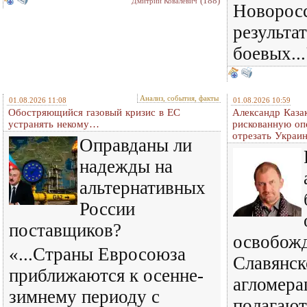
(188)
Дмитрий Ковалевич
Новоросс
результат
боевых...
Анализ, события, факты
01.08.2026 11:08
01.08.2026 10:59
Обостряющийся газовый кризис в ЕС
Александр Казак
устранять некому…
рискованную оп
отрезать Украи
Оправданы ли
надежды на
альтернативных
России
поставщиков?
освобож
«...Страны Евросоюза
Славянск
приближаются к осенне-
агломера
зимнему периоду с
полагают