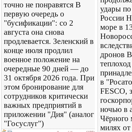
точно не понравятся В
удары по
первую очередь о
России Н
"бусификации": со 2
море в 1
августа она снова
Новорос
продлевается. Зеленский в
вследств
конце июля продлил
дронов В
военное положение на
теплоход
очередные 90 дней — до
принадл
31 октября 2026 года. При
в "Росат
этом бронирование для
FESCO, з
сотрудников критически
госкорпо
важных предприятий в
ночью в 
приложении "Дия" (аналог
Чёрного 
"Госуслуг")
милях от