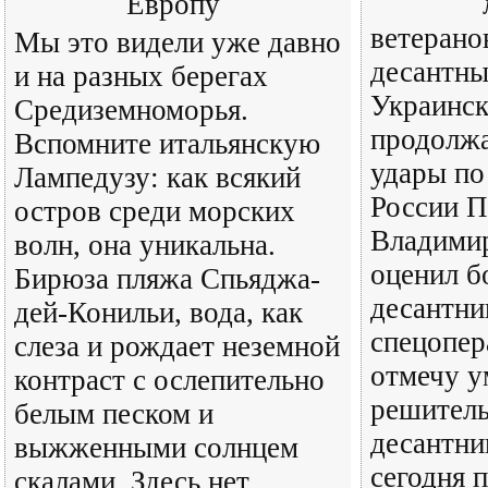
Европу
ветерано
Мы это видели уже давно
десантны
и на разных берегах
Украинск
Средиземноморья.
продолж
Вспомните итальянскую
удары по
Лампедузу: как всякий
России П
остров среди морских
Владими
волн, она уникальна.
оценил б
Бирюза пляжа Спьяджа-
десантни
дей-Конильи, вода, как
спецопер
слеза и рождает неземной
отмечу у
контраст с ослепительно
решитель
белым песком и
десантни
выжженными солнцем
сегодня п
скалами. Здесь нет