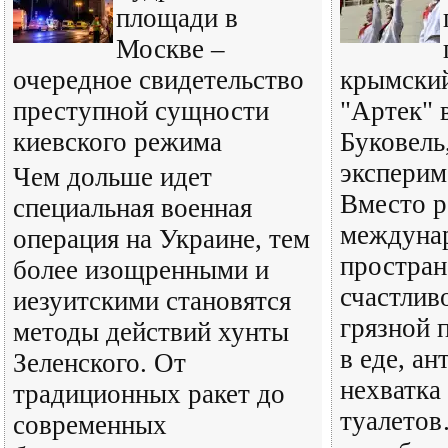
площади в
Москве –
очередное свидетельство
крымский
преступной сущности
"Артек" 
киевского режима
Буковель
эксперим
Чем дольше идет
Вместо р
специальная военная
междуна
операция на Украине, тем
простран
более изощренными и
счастливо
иезуитскими становятся
грязной 
методы действий хунты
в еде, ан
Зеленского. От
нехватка
традиционных ракет до
туалетов
современных