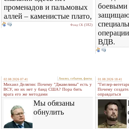
боевыми
променадов и пальмовых
защищают
аллей – каменистые плато,
специаль
(182)
Фонд СК
операции
ВДВ.
Анализ, события, факты
02.08.2026 07:41
01.08.2026 18:41
Михаил Делягин: Почему "Джавелины" есть у
"Гитлер-вегетар
ВСУ, но их нет у банд США? Пора бить
Почему создате
врага его же методами
оправдаться
Мы обязаны
обнулить