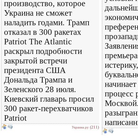
производство, которое
дальней
Украина не сможет
экономи
наладить годами. Трамп
преферен
отказал в 300 ракетах
прозапад
Patriot The Atlantic
Заявлени
раскрыл подробности
премьера
закрытой встречи
истерику,
президента США
буквальн
Дональда Трампа и
начинает
Зеленского 28 июля.
процесс 
Киевский главарь просил
Москвой.
300 ракет-перехватчиков
разыгран
Patriot
написанн
(211)
Украина.ру