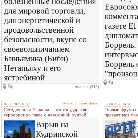
болезненные последствия
Евросоюз
для мировой торговли,
коммента
для энергетической и
газете El
продовольственной
диплома
безопасности, вкупе со
Боррель.
своевольничанием
интервь
Биньямина (Биби)
Боррель 
Нетаньяху и его
"произош
ястребиной
(313)
Фонд СК
Анализ, события, факты
02.08.2026 16:52
02.08.2026 16:51
Сегодняшняя Украина – это государство-
Гнилые фрукты и
террорист во главе с незаконной хунтой
превратился ук
Взрыв на
Кудринской