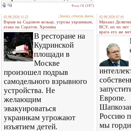
(187)
Фонд СК
Анализ, события, факты
02.08.2026 11:22
02.08.2026 07:41
Взрыв на Садовом кольце, угрозы украинкам,
Михаил Делягин
атака на Саратов. Хроника
ВСУ, но их нет
врага его же м
В ресторане на
Кудринской
площади в
Москве
интеллек
произошел подрыв
собствен
самодельного взрывного
запустит
устройства. Не
Европе.
желающим
Шапкозак
эвакуироваться
Россию п
украинкам угрожают
мы горди
изъятием детей.