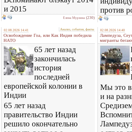
индивиду
и 2015
против р
(230)
Елена Мурзина
Анализ, события, факты
02.08.2026 14:41
02.08.2026 14:40
Освобождение Гоа, или Как Индия победила
Лампедуза, Сеут
НАТО
мигранты бегаю
65 лет назад
закончилась
история
последней
европейской колонии в
Мы это в
Индии
и на раз
65 лет назад
Средизем
правительство Индии
Вспомнит
решило окончательно
Лампедуз