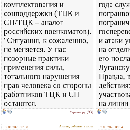
комплектования и
года слу
соцподдержки (ТЦК и
погранво
СП/ТЦК – аналог
погранич
российских военкоматов).
госперев
"Ситуация, к сожалению,
и атаки 
не меняется. У нас
на отдел
позорные практики
его посл
применения силы,
Луганску
тотального нарушения
Правда, 
прав человека со стороны
действия
работников ТЦК и СП
участвов
остаются.
на линии
(93)
Украина.ру
Анализ, события, факты
07.08.2026 12:58
07.08.2026 09:54