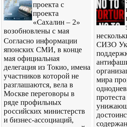
проекта с
проекта
«Сахалин – 2»
возобновлены с мая
нескольк
Согласно информации
СИЗО Ук
японских СМИ, в конце
поддерж
мая официальная
антифаш
делегация из Токио, имена
организа
участников которой не
мира про
разглашаются, вела в
одноднев
Москве переговоры в
протеста
ряде профильных
унижающ
российских министерств
достоинс
и бизнес-ассоциаций,
содержан