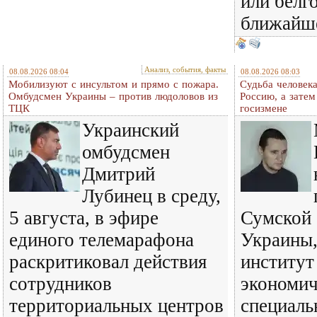
или белг
ближайш
Анализ, события, факты
08.08.2026 08:04
08.08.2026 08:03
Мобилизуют с инсультом и прямо с пожара.
Судьба человека
Омбудсмен Украины – против людоловов из
Россию, а затем
ТЦК
госизмене
Украинский
омбудсмен
Дмитрий
Лубинец в среду,
5 августа, в эфире
Сумской 
единого телемарафона
Украины,
раскритиковал действия
институт
сотрудников
экономич
территориальных центров
специаль