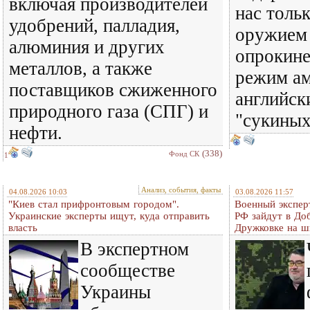
включая производителей
нас тольк
удобрений, палладия,
оружием 
алюминия и других
опрокине
металлов, а также
режим ам
поставщиков сжиженного
английск
природного газа (СПГ) и
"сукиных
нефти.
(338)
Фонд СК
1
Анализ, события, факты
04.08.2026 10:03
03.08.2026 11:57
"Киев стал прифронтовым городом".
Военный экспер
Украинские эксперты ищут, куда отправить
РФ зайдут в До
власть
Дружковке на ш
В экспертном
сообществе
Украины