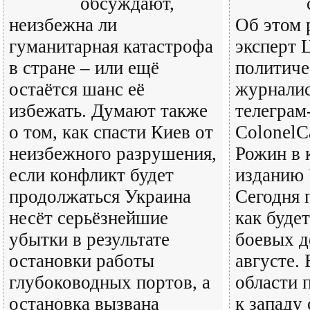
обсуждают,
неизбежна ли
Об этом 
гуманитарная катастрофа
эксперт 
в стране – или ещё
политиче
остаётся шанс её
журналис
избежать. Думают также
телеграм
о том, как спасти Киев от
ColonelC
неизбежного разрушения,
Рожин в 
если конфликт будет
изданию 
продолжаться Украина
Сегодня 
несёт серьёзнейшие
как будет
убытки в результате
боевых д
остановки работы
августе.
глубоководных портов, а
области 
остановка вызвана
к западу