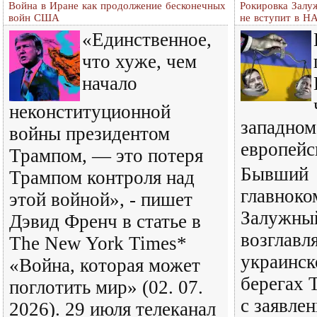
Война в Иране как продолжение бесконечных
Рокировка Залу
войн США
не вступит в Н
«Единственное,
что хуже, чем
начало
неконституционной
западном
войны президентом
европейс
Трампом, — это потеря
Бывший
Трампом контроля над
главнок
этой войной», - пишет
Залужный
Дэвид Френч в статье в
возглав
The New York Times*
украинск
«Война, которая может
берегах 
поглотить мир» (02. 07.
с заявле
2026). 29 июля телеканал