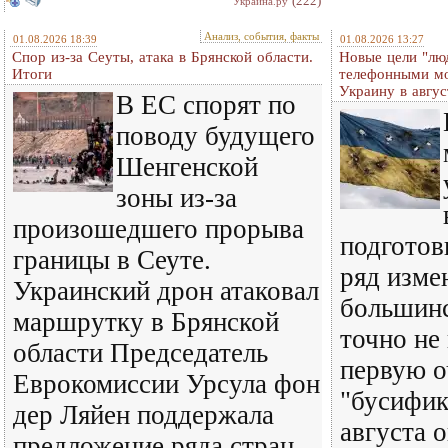
(222)
Украина.ру
Анализ, события, факты
01.08.2026 18:39
01.08.2026 13:27
Спор из-за Сеуты, атака в Брянской области.
Новые цели "лю
Итоги
телефонными м
Украину в авгус
В ЕС спорят по
поводу будущего
Шенгенской
зоны из-за
произошедшего прорыва
подготов
границы в Сеуте.
ряд изме
Украинский дрон атаковал
большинс
маршрутку в Брянской
точно не
области Председатель
первую о
Еврокомиссии Урсула фон
"бусифик
дер Ляйен поддержала
августа 
предложение ряда стран