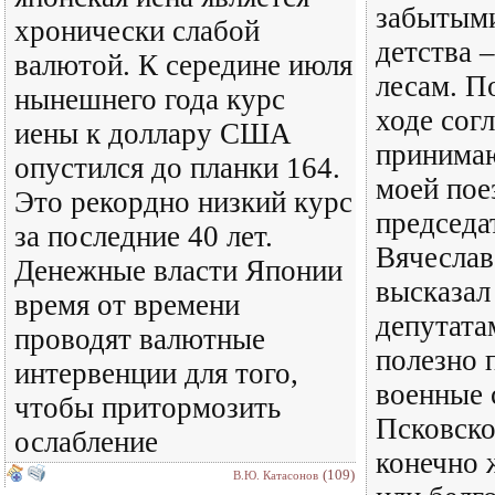
забытыми
хронически слабой
детства 
валютой. К середине июля
лесам. П
нынешнего года курс
ходе сог
иены к доллару США
принима
опустился до планки 164.
моей пое
Это рекордно низкий курс
председа
за последние 40 лет.
Вячеслав
Денежные власти Японии
высказал
время от времени
депутата
проводят валютные
полезно 
интервенции для того,
военные 
чтобы притормозить
Псковско
ослабление
конечно 
(109)
В.Ю. Катасонов