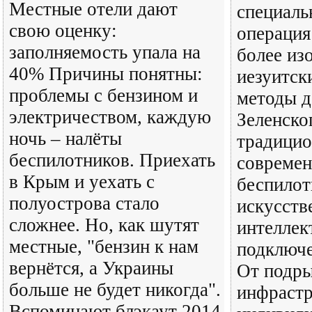
Местные отели дают
специаль
свою оценку:
операция
заполняемость упала на
более из
40% Причины понятны:
иезуитск
проблемы с бензином и
методы д
электричеством, каждую
Зеленско
ночь – налёты
традицио
беспилотников. Приехать
совреме
в Крым и уехать с
беспилот
полуострова стало
искусст
сложнее. Но, как шутят
интеллек
местные, "бензин к нам
подключе
вернётся, а Украины
От подры
больше не будет никогда".
инфраст
Вспоминают блэкаут 2014