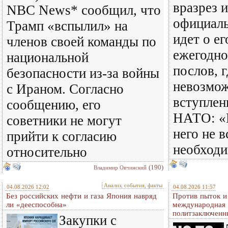
вразрез 
NBC News* сообщил, что
официаль
Трамп «вспылил» на
идет о ег
членов своей команды по
ежегодн
национальной
послов, г
безопасности из-за войны
невозмо
с Ираном. Согласно
вступлен
сообщению, его
НАТО: «
советники не могут
него не 
прийти к согласию
необход
относительно
(190)
Владимир Овчинский
Анализ, события, факты
04.08.2026 12:02
04.08.2026 11:57
Без российских нефти и газа Япония навряд
Против пыток и
ли «дееспособна»
международная 
политзаключенн
Закупки с