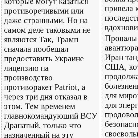
которые могут казаться
привела 
противоречивыми или
последст
даже странными. Но на
вдохнови
самом деле таковыми не
Провальн
являются Так, Трамп
авантюра
сначала пообещал
Иран тан
предоставить Украине
США, ко
лицензию на
продолж
производство
болезнен
противоракет Patriot, а
для миро
через три дня отказал в
для энер
этом. Тем временем
продовол
главнокомандующий ВСУ
безопасн
Драпатый, только что
своеволь
назначенный на эту