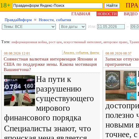
18+
ПР
ГЛАВНАЯ
НОВОСТИ
ВИДЕО
ПравдаИнформ
≈
Новости, события
Или:
–
Тэги:
,
,
,
,
информационная война
рост цен
искусственный интеллект
авторское право
Трамп
Анализ, события, факты
08.08.2026 12:01
08.08.2026 08:37
Совместная валютная интервенция Японии и
Записки отпускн
США по поддержке иены. Какова мотивация
приграничья
Вашингтона?
На пути к
разрушению
существующего
достопри
мирового
полезно 
финансового порядка
новыми в
Специалисты знают, что
точнее, 
японская иена является