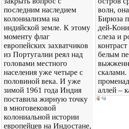
закрыть вопрос с
остров с
последним наследием
волн, она
колониализма на
Бирюза п
индийской земле. К этому
дей-Кони
моменту флаг
слеза и 
европейских захватчиков
контраст
из Португалии реял над
белым пе
головами местного
выжженн
населения уже четыре с
скалами. 
половиной века. И уже
променад
зимой 1961 года Индия
аллей – 
поставила жирную точку
в многовековой
колониальной истории
европейцев на Индостане,