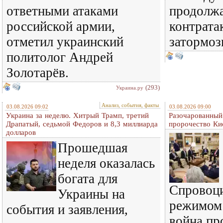
ответными атаками
продолжа
российской армии,
контрата
отметил украинский
затормоз
политолог Андрей
Золотарёв.
(293)
Украина.ру
Анализ, события, факты
03.08.2026 09:02
03.08.2026 09:00
Украина за неделю. Хитрый Трамп, третий
Разочарованный
Драпатый, седьмой Федоров и 8,3 миллиарда
пророчество Ки
долларов
Прошедшая
неделя оказалась
богата для
Спровоц
Украины на
режимом
события и заявления,
война пр