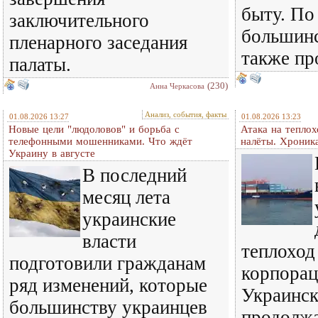
быту. По
заключительного
большинс
пленарного заседания
также пр
палаты.
(230)
Анна Черкасова
Анализ, события, факты
01.08.2026 13:27
01.08.2026 13:23
Новые цели "людоловов" и борьба с
Атака на теплох
телефонными мошенниками. Что ждёт
налёты. Хроник
Украину в августе
В последний
месяц лета
украинские
власти
теплоход
подготовили гражданам
корпорац
ряд изменений, которые
Украинск
большинству украинцев
продолж