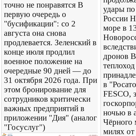
точно не понравятся В
удары по
первую очередь о
России Н
"бусификации": со 2
море в 1
августа она снова
Новорос
продлевается. Зеленский в
вследств
конце июля продлил
дронов В
военное положение на
теплоход
очередные 90 дней — до
принадл
31 октября 2026 года. При
в "Росат
этом бронирование для
FESCO, з
сотрудников критически
госкорпо
важных предприятий в
ночью в 
приложении "Дия" (аналог
Чёрного 
"Госуслуг")
милях от