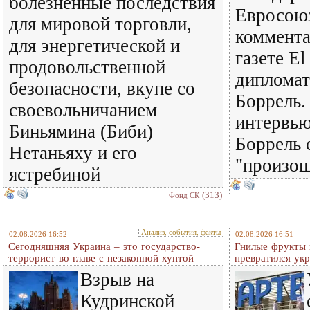
болезненные последствия
Евросоюз
для мировой торговли,
коммента
для энергетической и
газете El
продовольственной
диплома
безопасности, вкупе со
Боррель.
своевольничанием
интервь
Биньямина (Биби)
Боррель 
Нетаньяху и его
"произош
ястребиной
(313)
Фонд СК
Анализ, события, факты
02.08.2026 16:52
02.08.2026 16:51
Сегодняшняя Украина – это государство-
Гнилые фрукты и
террорист во главе с незаконной хунтой
превратился ук
Взрыв на
Кудринской