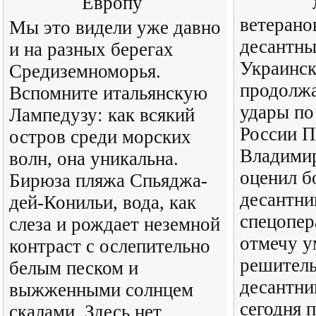
Европу
ветерано
Мы это видели уже давно
десантны
и на разных берегах
Украинск
Средиземноморья.
продолж
Вспомните итальянскую
удары по
Лампедузу: как всякий
России П
остров среди морских
Владими
волн, она уникальна.
оценил б
Бирюза пляжа Спьяджа-
десантни
дей-Конильи, вода, как
спецопер
слеза и рождает неземной
отмечу у
контраст с ослепительно
решитель
белым песком и
десантни
выжженными солнцем
сегодня п
скалами. Здесь нет