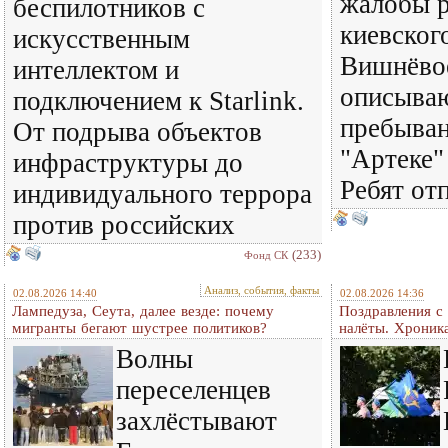
жалобы р
беспилотников с
киевског
искусственным
Вишнёвое
интеллектом и
описываю
подключением к Starlink.
пребыван
От подрыва объектов
"Артеке"
инфраструктуры до
Ребят от
индивидуального террора
против российских
(233)
Фонд СК
Анализ, события, факты
02.08.2026 14:40
02.08.2026 14:36
Лампедуза, Сеута, далее везде: почему
Поздравления с
мигранты бегают шустрее политиков?
налёты. Хроник
Волны
переселенцев
захлёстывают