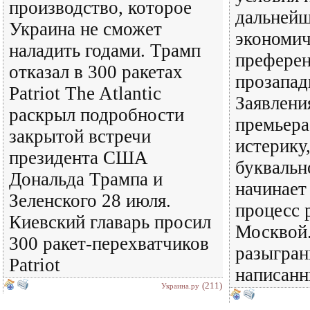
производство, которое
дальней
Украина не сможет
экономи
наладить годами. Трамп
преферен
отказал в 300 ракетах
прозапад
Patriot The Atlantic
Заявлени
раскрыл подробности
премьера
закрытой встречи
истерику,
президента США
буквальн
Дональда Трампа и
начинает
Зеленского 28 июля.
процесс 
Киевский главарь просил
Москвой.
300 ракет-перехватчиков
разыгран
Patriot
написанн
(211)
Украина.ру