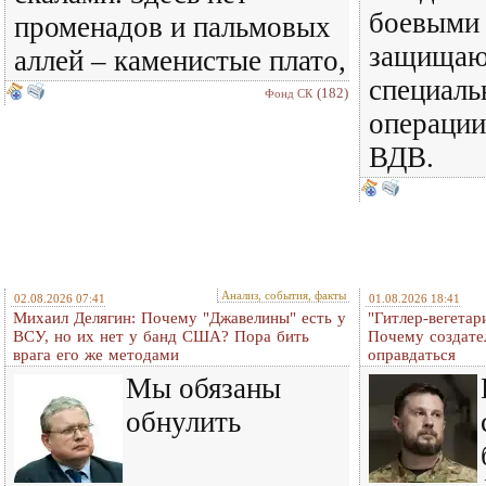
боевыми
променадов и пальмовых
защищают
аллей – каменистые плато,
специаль
(182)
Фонд СК
операции
ВДВ.
Анализ, события, факты
02.08.2026 07:41
01.08.2026 18:41
Михаил Делягин: Почему "Джавелины" есть у
"Гитлер-вегетар
ВСУ, но их нет у банд США? Пора бить
Почему создате
врага его же методами
оправдаться
Мы обязаны
обнулить