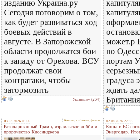
изданию Украина.ру
капитуля
Сегодня поговорим о том,
капитуля
как будет развиваться ход
оформлен
боевых действий в
остановк
августе. В Запорожской
может.р 
области продолжатся бои
по Одесс
к западу от Орехова. ВСУ
портам У
продолжат свои
серьезн
контратаки, чтобы
градуса 
затормозить
ждать да
Британия
(264)
Украина.ру
Анализ, события, факты
03.08.2026 09:00
02.08.2026 22:56
Разочарованный Трамп, израильское лобби и
Когда в ЕС согл
пророчество Киссинджера
Энергодар. Итог