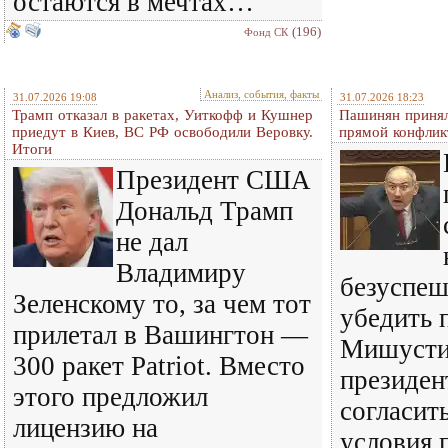
остаются в мечтах…
(196)
Фонд СК
Анализ, события, факты
31.07.2026 19:08
31.07.2026 18:23
Трамп отказал в ракетах, Уиткофф и Кушнер
Пашинян принял
приедут в Киев, ВС РФ освободили Веровку.
прямой конфлик
Итоги
Президент США
Дональд Трамп
не дал
Владимиру
безуспе
Зеленскому то, за чем тот
убедить 
прилетал в Вашингтон —
Мишустин
300 ракет Patriot. Вместо
президен
этого предложил
согласить
лицензию на
условия 