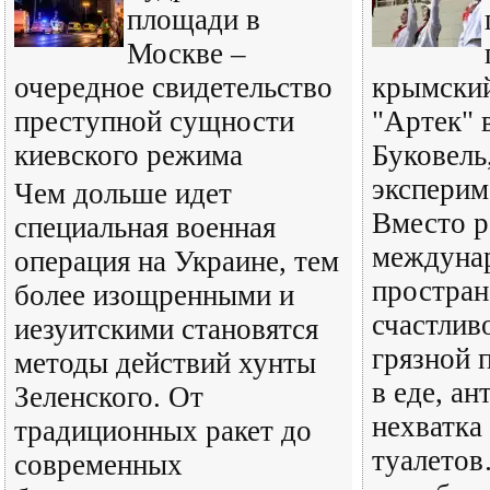
площади в
Москве –
очередное свидетельство
крымский
преступной сущности
"Артек" 
киевского режима
Буковель
эксперим
Чем дольше идет
Вместо р
специальная военная
междуна
операция на Украине, тем
простран
более изощренными и
счастливо
иезуитскими становятся
грязной 
методы действий хунты
в еде, ан
Зеленского. От
нехватка
традиционных ракет до
туалетов
современных