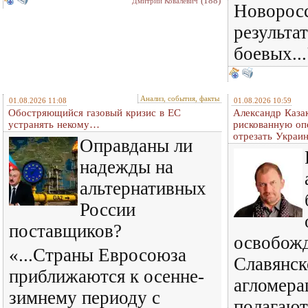
(188)
Дмитрий Ковалевич
Новоросс
результат
боевых...
Анализ, события, факты
01.08.2026 11:08
01.08.2026 10:59
Обостряющийся газовый кризис в ЕС
Александр Казак
устранять некому…
рискованную оп
отрезать Украи
Оправданы ли
надежды на
альтернативных
России
поставщиков?
освобож
«...Страны Евросоюза
Славянск
приближаются к осенне-
агломера
зимнему периоду с
полагают