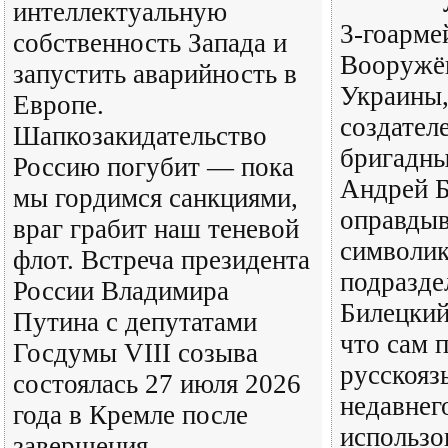
интеллектуальную
3-гоарме
собственность Запада и
Вооружё
запустить аварийность в
Украины,
Европе.
создател
Шапкозакидательство
бригадны
Россию погубит — пока
Андрей 
мы гордимся санкциями,
оправдыв
враг грабит наш теневой
символик
флот. Встреча президента
подразде
России Владимира
Билецкий 
Путина с депутатами
что сам 
Госдумы VIII созыва
русскояз
состоялась 27 июля 2026
недавнег
года в Кремле после
использо
завершения