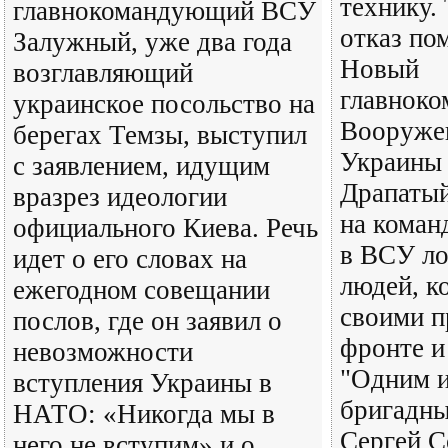
технику.
главнокомандующий ВСУ
отказ по
Залужный, уже два года
Новый
возглавляющий
главнок
украинское посольство на
Вооруже
берегах Темзы, выступил
Украины
с заявлением, идущим
Драпатый
вразрез идеологии
на коман
официального Киева. Речь
в ВСУ ло
идет о его словах на
людей, к
ежегодном совещании
своими п
послов, где он заявил о
фронте и
невозможности
"Одним и
вступления Украины в
бригадны
НАТО: «Никогда мы в
Сергей С
него не вступим» и о