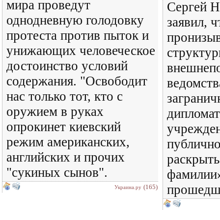
мира проведут
Сергей 
однодневную голодовку
заявил, 
протеста против пыток и
пронизыв
унижающих человеческое
структу
достоинство условий
внешнепо
содержания. "Освободит
ведомств
нас только тот, кто с
загранич
оружием в руках
дипломат
опрокинет киевский
учрежде
режим американских,
публичн
английских и прочих
раскрыть
"сукиных сынов".
фамилии»
прошедш
(165)
Украина.ру