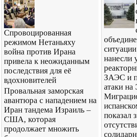
Спровоцированная
объедине
режимом Нетаньяху
ситуации
война против Ирана
нанесли 
привела к неожиданным
реакторн
последствия для её
ЗАЭС и 
вдохновителей
атаки на
Провальная заморская
Миграцио
авантюра с нападением на
испанско
Иран тандема Израиль –
показал 
США, которая
отсутств
продолжает множить
солидарн