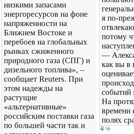
низкими запасами
генераль
энергоресурсов на фоне
я по-пре
напряженности на
отвлека
Ближнем Востоке и
потому ч
перебоев на глобальных
наступле
рынках сжиженного
— Алекс
природного газа (СПГ) и
как вы в
дизельного топлива», –
оценивает
сообщает Reuters. При
происход
этом надежды на
событий 
растущие
На протя
«альтернативные»
времени 
российским поставки газа
полях ср
по большей части так и