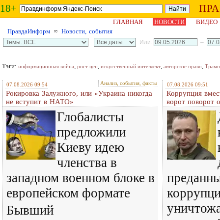
18+
ПР
ГЛАВНАЯ
НОВОСТИ
ВИДЕО
ПравдаИнформ
≈
Новости, события
Или:
–
Тэги:
,
,
,
,
информационная война
рост цен
искусственный интеллект
авторское право
Трамп
Анализ, события, факты
07.08.2026 09:54
07.08.2026 09:51
Рокировка Залужного, или «Украина никогда
Коррупция вмес
не вступит в НАТО»
ворот поворот 
Глобалисты
предложили
Киеву идею
членства в
западном военном блоке в
преданн
европейском формате
коррупц
уничтожа
Бывший