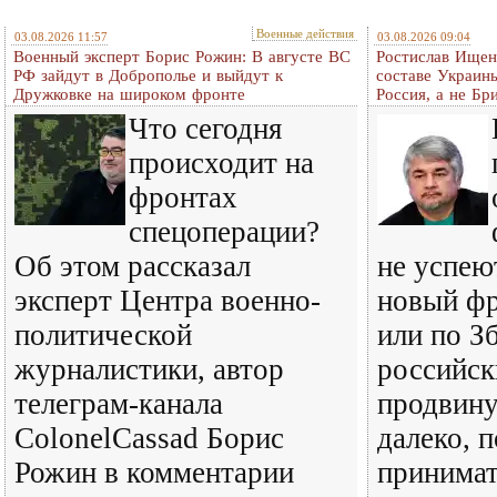
Военные действия
03.08.2026 11:57
03.08.2026 09:04
Военный эксперт Борис Рожин: В августе ВС
Ростислав Ищенк
РФ зайдут в Доброполье и выйдут к
составе Украины
Дружковке на широком фронте
Россия, а не Бр
Что сегодня
происходит на
фронтах
спецоперации?
Об этом рассказал
не успею
эксперт Центра военно-
новый фр
политической
или по З
журналистики, автор
российск
телеграм-канала
продвину
ColonelCassad Борис
далеко, п
Рожин в комментарии
принимат