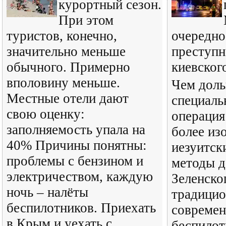
курортный сезон.
При этом
туристов, конечно,
очередно
значительно меньше
преступн
обычного. Примерно
киевског
вполовину меньше.
Чем доль
Местные отели дают
специаль
свою оценку:
операция
заполняемость упала на
более из
40% Причины понятны:
иезуитск
проблемы с бензином и
методы д
электричеством, каждую
Зеленско
ночь – налёты
традицио
беспилотников. Приехать
совреме
в Крым и уехать с
беспилот