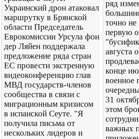
ряд изме
Украинский дрон атаковал
большинс
маршрутку в Брянской
точно не
области Председатель
первую о
Еврокомиссии Урсула фон
"бусифик
дер Ляйен поддержала
августа 
предложение ряда стран
продлева
ЕС провести экстренную
конце ию
видеоконференцию глав
военное 
МВД государств-членов
очередны
сообщества в связи с
31 октяб
миграционным кризисом
этом бро
в испанской Сеуте. "Я
сотрудни
получила письма от
важных п
нескольких лидеров и
приложен