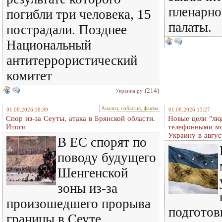
пленарно
погибли три человека, 15
палаты.
пострадали. Позднее
Национальный
антитеррористический
комитет
(214)
Украина.ру
Анализ, события, факты
01.08.2026 18:39
01.08.2026 13:27
Спор из-за Сеуты, атака в Брянской области.
Новые цели "лю
Итоги
телефонными м
Украину в авгус
В ЕС спорят по
поводу будущего
Шенгенской
зоны из-за
произошедшего прорыва
подготов
границы в Сеуте.