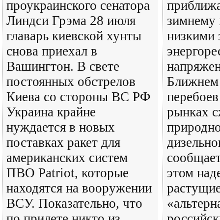
проукраинского сенатора
приближа
Линдси Грэма 28 июля
зимнему 
главарь киевской хунты
низкими 
снова приехал в
энергоре
Вашингтон. В свете
напряжен
постоянных обстрелов
Ближнем 
Киева со стороны ВС РФ
перебоев
Украина крайне
рынках 
нуждается в новых
природно
поставках ракет для
дизельно
американских систем
сообщает
ПВО Patriot, которые
этом над
находятся на вооружении
растущи
ВСУ. Показательно, что
«альтерн
по прилете никто из
российск