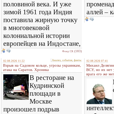
половиной века. И уже
променад
зимой 1961 года Индия
аллей – 
поставила жирную точку
в многовековой
колониальной истории
европейцев на Индостане,
(183)
Фонд СК
Анализ, события, факты
02.08.2026 11:22
02.08.2026 07:41
Взрыв на Садовом кольце, угрозы украинкам,
Михаил Делягин
атака на Саратов. Хроника
ВСУ, но их нет
врага его же м
В ресторане на
Кудринской
площади в
Москве
интеллек
произошел подрыв