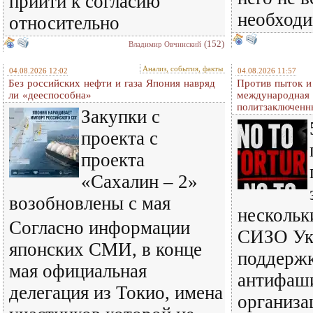
прийти к согласию
необход
относительно
(152)
Владимир Овчинский
Анализ, события, факты
04.08.2026 12:02
04.08.2026 11:57
Без российских нефти и газа Япония навряд
Против пыток и
ли «дееспособна»
международная 
политзаключенн
Закупки с
проекта с
проекта
«Сахалин – 2»
возобновлены с мая
нескольк
Согласно информации
СИЗО Ук
японских СМИ, в конце
поддерж
мая официальная
антифаш
делегация из Токио, имена
организа