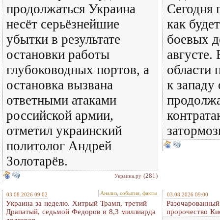
продолжаться Украина
Сегодня 
несёт серьёзнейшие
как будет
убытки в результате
боевых д
остановки работы
августе.
глубоководных портов, а
области 
остановка вызвана
к западу
ответными атаками
продолжа
российской армии,
контрата
отметил украинский
затормоз
политолог Андрей
Золотарёв.
(281)
Украина.ру
Анализ, события, факты
03.08.2026 09:02
03.08.2026 09:00
Украина за неделю. Хитрый Трамп, третий
Разочарованный
Драпатый, седьмой Федоров и 8,3 миллиарда
пророчество Ки