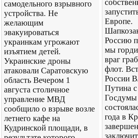
собствен
самодельного взрывного
запустит
устройства. Не
Европе.
желающим
Шапкозак
эвакуироваться
Россию п
украинкам угрожают
мы горди
изъятием детей.
враг гра
Украинские дроны
флот. Вс
атаковали Саратовскую
России В
область Вечером 1
Путина с
августа столичное
Госдумы 
управление МВД
состояла
сообщило о взрыве возле
года в К
летнего кафе на
завершен
Кудринской площади, в
заключит
результате которого