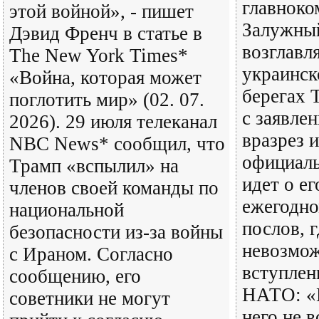
главнок
этой войной», - пишет
Залужный
Дэвид Френч в статье в
возглав
The New York Times*
украинск
«Война, которая может
берегах 
поглотить мир» (02. 07.
с заявле
2026). 29 июля телеканал
вразрез 
NBC News* сообщил, что
официаль
Трамп «вспылил» на
идет о ег
членов своей команды по
ежегодн
национальной
послов, г
безопасности из-за войны
невозмо
с Ираном. Согласно
вступлен
сообщению, его
НАТО: «
советники не могут
него не 