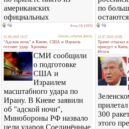
американских
по больш
официальных
остаются
(165)
Фонд СК
Анализ, события, факты
01.08.2026 10:57
31.07.2026 19:08
"Адская ночь" в Киеве, США и Израиль
Трамп отказал 
готовят удар. Хроника
приедут в Киев
Итоги
СМИ сообщили
о подготовке
США и
Израилем
масштабного удара по
Зеленском
Ирану. В Киеве заявили
прилетал
об "адской ночи",
300 ракет
Минобороны РФ назвало
этого пр
цели ударов Соединённые