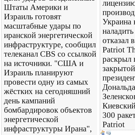
лицензию
Штаты Америки и
производ
Израиль готовят
Украина 
масштабные удары по
наладить
иранской энергетической
отказал в
инфраструктуре, сообщил
Patriot T
телеканал CBS со ссылкой
раскрыл 
на источники. "США и
закрытой
Израиль планируют
президе
провести одну из самых
Дональда
жёстких на сегодняшний
Зеленско
день кампаний
Киевский
бомбардировок объектов
300 раке
энергетической
Patriot
инфраструктуры Ирана",