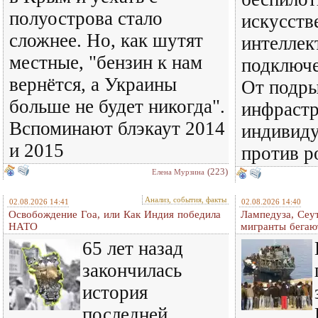
полуострова стало
искусст
сложнее. Но, как шутят
интеллек
местные, "бензин к нам
подключе
вернётся, а Украины
От подры
больше не будет никогда".
инфраст
Вспоминают блэкаут 2014
индивиду
и 2015
против р
(223)
Елена Мурзина
Анализ, события, факты
02.08.2026 14:41
02.08.2026 14:40
Освобождение Гоа, или Как Индия победила
Лампедуза, Сеут
НАТО
мигранты бегаю
65 лет назад
закончилась
история
последней