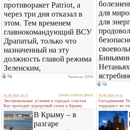
болезнен
противоракет Patriot, а
для миро
через три дня отказал в
для энер
этом. Тем временем
продовол
главнокомандующий ВСУ
безопасн
Драпатый, только что
своеволь
назначенный на эту
Биньямин
должность главой режима
Нетаньях
Зеленским,
ястребин
(293)
Украина.ру
Анализ, события, факты
02.08.2026 20:21
02.08.2026 16:52
Экстремальные условия в городах счастья.
Сегодняшняя Ук
Как проходит курортный сезон в Крыму
террорист во гл
В Крыму – в
разгаре