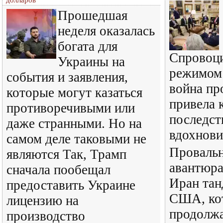
долларов
Прошедшая
неделя оказалась
богата для
Спровоц
Украины на
режимом
события и заявления,
война пр
которые могут казаться
привела 
противоречивыми или
последст
даже странными. Но на
вдохнови
самом деле таковыми не
Провальн
являются Так, Трамп
авантюра
сначала пообещал
Иран тан
предоставить Украине
США, ко
лицензию на
продолж
производство