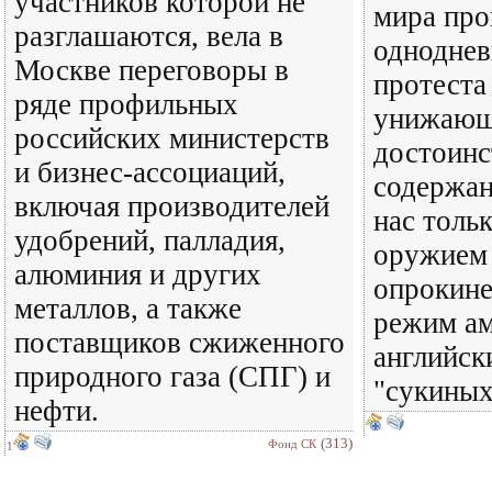
участников которой не
мира про
разглашаются, вела в
одноднев
Москве переговоры в
протеста
ряде профильных
унижающ
российских министерств
достоинс
и бизнес-ассоциаций,
содержан
включая производителей
нас тольк
удобрений, палладия,
оружием 
алюминия и других
опрокине
металлов, а также
режим ам
поставщиков сжиженного
английск
природного газа (СПГ) и
"сукиных
нефти.
(313)
Фонд СК
1