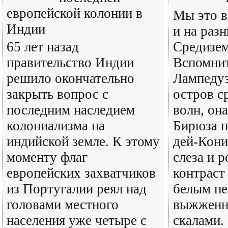
европейской колонии в
Мы это в
Индии
и на раз
65 лет назад
Средизем
правительство Индии
Вспомнит
решило окончательно
Лампедуз
закрыть вопрос с
остров с
последним наследием
волн, она
колониализма на
Бирюза п
индийской земле. К этому
дей-Кони
моменту флаг
слеза и 
европейских захватчиков
контраст
из Португалии реял над
белым пе
головами местного
выжженн
населения уже четыре с
скалами. 