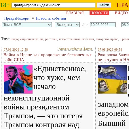
18+
ПР
ГЛАВНАЯ
НОВОСТИ
ВИДЕО
ПравдаИнформ
≈
Новости, события
Или:
–
Тэги:
,
,
,
,
информационная война
рост цен
искусственный интеллект
авторское право
Трамп
Анализ, события, факты
07.08.2026 12:58
07.08.2026 09:54
Война в Иране как продолжение бесконечных
Рокировка Залу
войн США
не вступит в Н
«Единственное,
что хуже, чем
начало
неконституционной
западном
войны президентом
европейс
Трампом, — это потеря
Бывший
Трампом контроля над