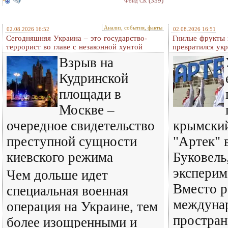
(339)
Фонд СК
Анализ, события, факты
02.08.2026 16:52
02.08.2026 16:51
Сегодняшняя Украина – это государство-
Гнилые фрукты и
террорист во главе с незаконной хунтой
превратился ук
Взрыв на
Кудринской
площади в
Москве –
очередное свидетельство
крымский
преступной сущности
"Артек" 
киевского режима
Буковель
эксперим
Чем дольше идет
Вместо р
специальная военная
междуна
операция на Украине, тем
простран
более изощренными и