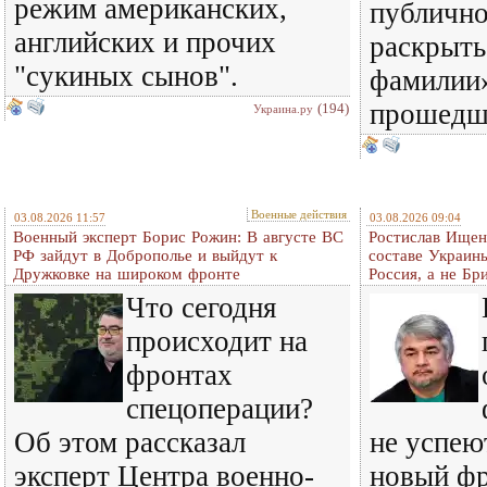
режим американских,
публичн
английских и прочих
раскрыть
"сукиных сынов".
фамилии»
прошедш
(194)
Украина.ру
Военные действия
03.08.2026 11:57
03.08.2026 09:04
Военный эксперт Борис Рожин: В августе ВС
Ростислав Ищенк
РФ зайдут в Доброполье и выйдут к
составе Украины
Дружковке на широком фронте
Россия, а не Бр
Что сегодня
происходит на
фронтах
спецоперации?
Об этом рассказал
не успею
эксперт Центра военно-
новый фр