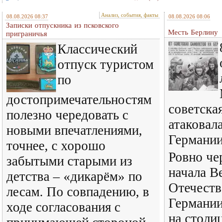
Анализ, события, факты
08.08.2026 08:37
08.08.2026 08:06
Записки отпускника из псковского
Месть Берлину
приграничья
Классический
отпуск туристом
по
достопримечательностям
советска
полезно чередовать с
атаковал
новыми впечатлениями,
Германи
точнее, с хорошо
Ровно че
забытыми старыми из
начала В
детства – «дикарём» по
Отечест
лесам. По совпадению, в
Германии
ходе согласования с
на столи