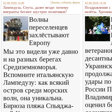
Анализ, события, факты
02.08.2026 14:40
02.08.2026 14:36
Лампедуза, Сеута, далее везде: почему
Поздравления с
мигранты бегают шустрее политиков?
налёты. Хроник
Волны
переселенцев
захлёстывают
Европу
ветерано
Мы это видели уже давно
десантны
и на разных берегах
Украинск
Средиземноморья.
продолж
Вспомните итальянскую
удары по
Лампедузу: как всякий
России П
остров среди морских
Владими
волн, она уникальна.
оценил б
Бирюза пляжа Спьяджа-