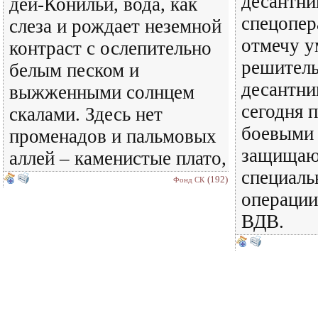
десантни
дей-Конильи, вода, как
спецопер
слеза и рождает неземной
отмечу у
контраст с ослепительно
решитель
белым песком и
десантни
выжженными солнцем
сегодня п
скалами. Здесь нет
боевыми
променадов и пальмовых
защищают
аллей – каменистые плато,
специаль
(192)
Фонд СК
операции
ВДВ.