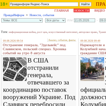
18+
ПР
ГЛАВНАЯ
НОВОСТИ
ВИДЕО
ПравдаИнформ
≈
Новости, события
Или:
–
Тэги:
,
,
,
,
информационная война
рост цен
искусственный интеллект
авторское право
Трамп
Анализ, события, факты
09.08.2026 09:54
09.08.2026 09:49
Отстранение генерала, "Эдельвейс" под
Наркокартели и
Славянском, польский спецназ. Хроника
Колумбией нача
событий на утро 8 августа
гражданин СШ
В США
отстранили
генерала,
отвечавшего за
координацию поставок
официаль
вооружений Украине. Под
должност
Славянск перебросили
Колумби