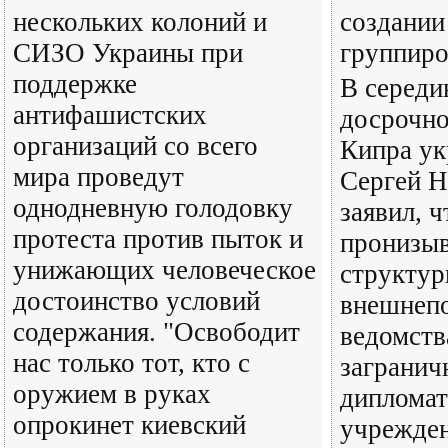
нескольких колоний и
создании
СИЗО Украины при
группир
поддержке
В середи
антифашистских
досрочно
организаций со всего
Кипра ук
мира проведут
Сергей 
однодневную голодовку
заявил, 
протеста против пыток и
пронизыв
унижающих человеческое
структу
достоинство условий
внешнепо
содержания. "Освободит
ведомств
нас только тот, кто с
загранич
оружием в руках
дипломат
опрокинет киевский
учрежде