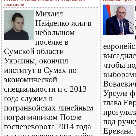
госизмене
Михаил
Найденко жил в
небольшом
посёлке в
европейс
Сумской области
высадилс
Украины, окончил
чтобы по
институт в Сумах по
выборам
экономической
Воваеви
специальности и с 2013
Урсула ф
года служил в
глава Ев
погранвойсках линейным
прогулял
пограничником После
под ручк
госпереворота 2014 года
Еревана.