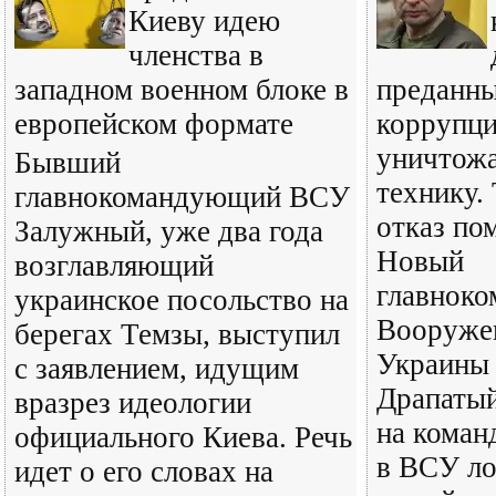
Киеву идею
членства в
западном военном блоке в
преданн
европейском формате
коррупц
уничтожа
Бывший
технику.
главнокомандующий ВСУ
отказ по
Залужный, уже два года
Новый
возглавляющий
главнок
украинское посольство на
Вооруже
берегах Темзы, выступил
Украины
с заявлением, идущим
Драпатый
вразрез идеологии
на коман
официального Киева. Речь
в ВСУ ло
идет о его словах на