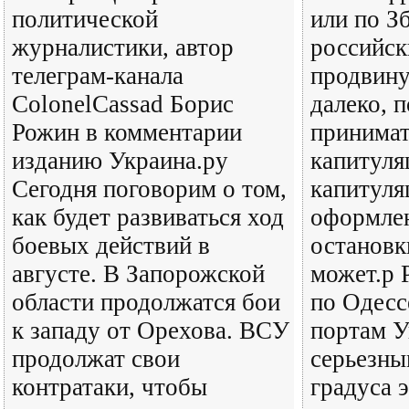
политической
или по З
журналистики, автор
российск
телеграм-канала
продвину
ColonelCassad Борис
далеко, п
Рожин в комментарии
принимат
изданию Украина.ру
капитуля
Сегодня поговорим о том,
капитуля
как будет развиваться ход
оформлен
боевых действий в
остановк
августе. В Запорожской
может.р 
области продолжатся бои
по Одесс
к западу от Орехова. ВСУ
портам У
продолжат свои
серьезн
контратаки, чтобы
градуса 