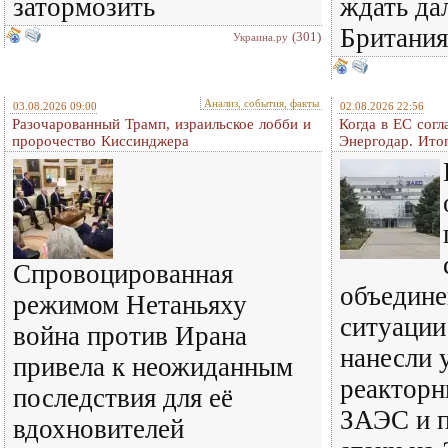
затормозить
ждать да
Британия
(301)
Украина.ру
Анализ, события, факты
03.08.2026 09:00
02.08.2026 22:56
Разочарованный Трамп, израильское лобби и
Когда в ЕС согл
пророчество Киссинджера
Энергодар. Итог
Спровоцированная
объедине
режимом Нетаньяху
ситуации
война против Ирана
нанесли 
привела к неожиданным
реакторн
последствия для её
ЗАЭС и 
вдохновителей