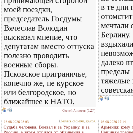
принимающей стороной
в те дни
моей поездки,
отомстит
председатель Госдумы
мечтали 
Вячеслав Володин
Берлину.
высказал мнение, что
вздыхали
депутатам вместо отпуска
невозмож
полезно проводить
далеко в
военные сборы.
пределы 
Псковское приграничье,
тяжелые 
конечно же, не курское
советска
или белгородское, но
ближайшее к НАТО,
(127)
Сергей Ануреев
Анализ, события, факты
08.08.2026 08:03
08.08.2026 07:14
Судьба человека. Воевал и за Украину, и за
Армения: кому 
Россию, а затем отбился от обвинения в
Пашинян требуе