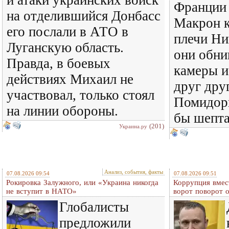
и атаки украинских войск
Франции
на отделившийся Донбасс
Макрон 
его послали в АТО в
плечи Ни
Луганскую область.
они обни
Правда, в боевых
камеры и
действиях Михаил не
друг дру
участвовал, только стоял
Помидоры
на линии обороны.
бы шепт
(201)
Украина.ру
Анализ, события, факты
07.08.2026 09:54
07.08.2026 09:51
Рокировка Залужного, или «Украина никогда
Коррупция вмес
не вступит в НАТО»
ворот поворот 
Глобалисты
предложили