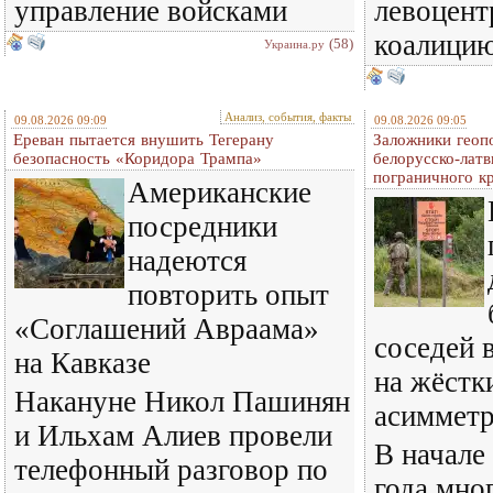
управление войсками
левоцент
коалици
(58)
Украина.ру
Анализ, события, факты
09.08.2026 09:09
09.08.2026 09:05
Ереван пытается внушить Тегерану
Заложники геопо
безопасность «Коридора Трампа»
белорусско-латв
пограничного к
Американские
посредники
надеются
повторить опыт
«Соглашений Авраама»
соседей 
на Кавказе
на жёстк
Накануне Никол Пашинян
асиммет
и Ильхам Алиев провели
В начале
телефонный разговор по
года мно