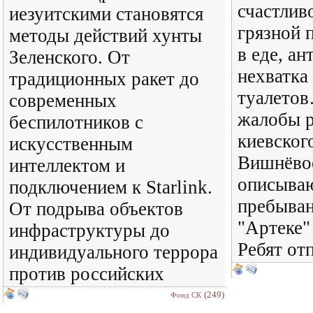
счастливо
иезуитскими становятся
грязной 
методы действий хунты
в еде, ан
Зеленского. От
нехватка
традиционных ракет до
туалетов
современных
жалобы р
беспилотников с
киевског
искусственным
Вишнёвое
интеллектом и
описываю
подключением к Starlink.
пребыван
От подрыва объектов
"Артеке"
инфраструктуры до
Ребят от
индивидуального террора
против российских
(249)
Фонд СК