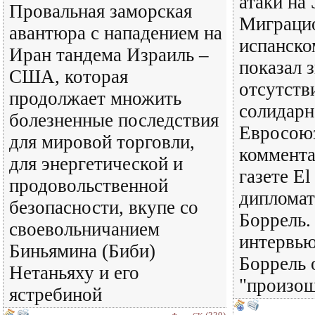
атаки на
Провальная заморская
Миграцио
авантюра с нападением на
испанско
Иран тандема Израиль –
показал 
США, которая
отсутств
продолжает множить
солидарн
болезненные последствия
Евросоюз
для мировой торговли,
коммента
для энергетической и
газете El
продовольственной
диплома
безопасности, вкупе со
Боррель.
своевольничанием
интервь
Биньямина (Биби)
Боррель 
Нетаньяху и его
"произош
ястребиной