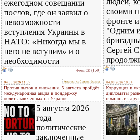
людей, к
ежегодном совещании
своими п
послов, где он заявил о
фронте и
невозможности
"Одним и
вступления Украины в
бригадны
НАТО: «Никогда мы в
Сергей С
него не вступим» и о
продолж
необходимости
(160)
Фонд СК
Анализ, события, факты
04.08.2026 11:57
04.08.2026 10:04
Против пыток и унижения. 5 августа пройдёт
Коррупция в ук
международная акция в поддержку
дипломаты разв
политзаключенных на Украине
помощь из друг
5 августа 2026
года
политические
заключенные