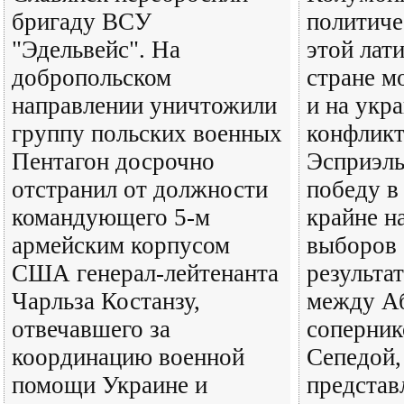
бригаду ВСУ
политиче
"Эдельвейс". На
этой лат
добропольском
стране м
направлении уничтожили
и на укр
группу польских военных
конфликт
Пентагон досрочно
Эсприэль
отстранил от должности
победу в
командующего 5-м
крайне н
армейским корпусом
выборов 
США генерал-лейтенанта
результа
Чарльза Костанзу,
между Аб
отвечавшего за
соперни
координацию военной
Сепедой,
помощи Украине и
предста