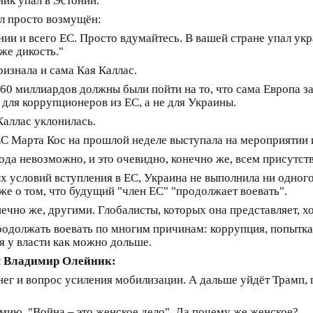
ник упал в Эстонии.
л просто возмущён:
нии и всего ЕС. Просто вдумайтесь. В вашей стране упал ук
 же дикость."
ризнала и сама Кая Каллас.
 60 миллиардов должны были пойти на то, что сама Европа з
 для коррупционеров из ЕС, а не для Украины.
Каллас уклонилась.
 Марта Кос на прошлой неделе выступала на мероприятии и
года невозможно, и это очевидно, конечно же, всем присутс
ых условий вступления в ЕС, Украина не выполнила ни одног
же о том, что будущий "член ЕС" "продолжает воевать".
ечно же, другими. Глобалисты, которых она представляет, х
родолжать воевать по многим причинам: коррупция, попытк
я у власти как можно дольше.
ы
Владимир Олейник:
нег и вопрос усиления мобилизации. А дальше уйдёт Трамп, п
мию. "Война – это женское дело". Да почему же женское?