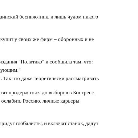
раинский беспилотник, и лишь чудом никого
акупит у своих же фирм – оборонных и не
здания "Политико" и сообщила там, что:
твующим."
о. Так что даже теоретически рассматривать
отят продержаться до выборов в Конгресс.
а ослабить Россию, личные карьеры
ридут глобалисты, и включат станок, дадут