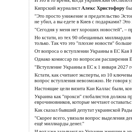
И это в то время, когда украинский беспилот
Кипрский журналист
Алекс Христофору
бы
"Это просто унижение и предательство Эсто
не убил, а вы едете в Киев с подарками? Это
"Сегодня у меня нет хороших новостей", – п
Но кстати, из тех 90 обещанных миллиардов
только. Так что это "плохие новости" больше
От вопроса о вступлении Украины в ЕС Кая 
Однако комиссар по вопросам расширения ЕС
"Вступление Украины в ЕС к 1 января 2027 
Кстати, как считают эксперты, из 10 ключев
вопрос вступления невозможно. Не говоря у
Настоящие цели визита Каи Каллас были, кон
Украина как "прокси" глобалистов должна п
еврочиновников, которые мечтают оставатьс
Как сказал бывший депутат украинской Рад
"Скорее всего, увязали вопрос выделения де
ещё миллиарды денег."
И вот уже зазывают на Украине женщин в ар