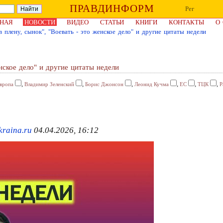
ПРАВДИНФОРМ
Рег
НАЯ
НОВОСТИ
ВИДЕО
СТАТЬИ
КНИГИ
КОНТАКТЫ
О
в плену, сынок", "Воевать - это женское дело" и другие цитаты недели
енское дело" и другие цитаты недели
,
,
,
,
,
,
вропа
Владимир Зеленский
Борис Джонсон
Леонид Кучма
ЕС
ТЦК
Р
kraina.ru
04.04.2026, 16:12