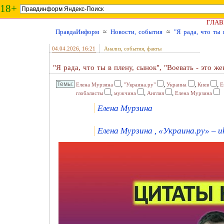
18+
ГЛАВ
ПравдаИнформ
≈
Новости, события
≈
"Я рада, что ты 
04.04.2026
, 16:21
Анализ, события, факты
"Я рада, что ты в плену, сынок", "Воевать - это ж
,
,
,
,
Елена Мурзина
"Украина.ру"
Украина
Киев
Е
,
,
,
глобалисты
мужчина
Англия
Елена Мурзина
Елена Мурзина
Елена Мурзина , «Украина.ру» – u