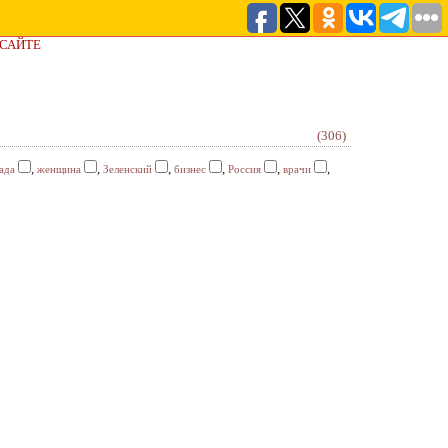
 САЙТЕ
(306)
,
,
,
,
,
,
ада
женщина
Зеленский
бизнес
Россия
врачи