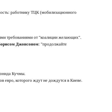
овость: работнику ТЦК (мобилизационного
ыми требованиями от "коалиции желающих".
Борисом Джонсоном
: "продолжайте
еонида Кучмы.
дов евро, которого ждут не дождутся в Киеве.