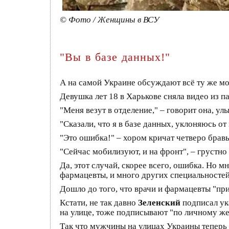
© Фото / Женщины в ВСУ
"Вы в базе данных!"
А на самой Украине обсуждают всё ту же м
Девушка лет 18 в Харькове сняла видео из 
"Меня везут в отделение," – говорит она, улы
"Сказали, что я в базе данных, уклоняюсь от
"Это ошибка!" – хором кричат четверо брав
"Сейчас мобилизуют, и на фронт", – грустно
Да, этот случай, скорее всего, ошибка. Но 
фармацевты, и много других специальностей
Дошло до того, что врачи и фармацевты "пр
Кстати, не так давно
Зеленский
подписал ука
на улице, тоже подписывают "по личному же
Так что мужчины на улицах Украины теперь 