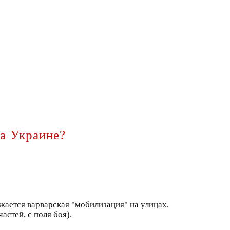
на Украине?
жается варварская "мобилизация" на улицах.
астей, с поля боя).