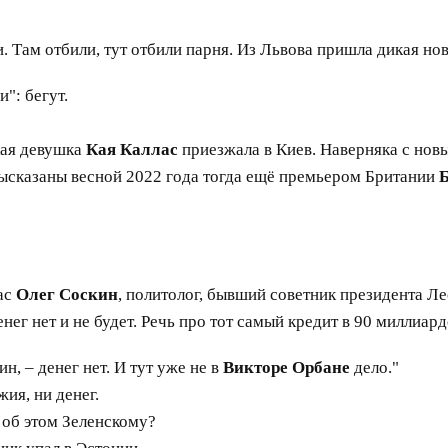
 Там отбили, тут отбили парня. Из Львова пришла дикая н
": бегут.
кая девушка
Кая Каллас
приезжала в Киев. Наверняка с нов
высказаны весной 2022 года тогда ещё премьером Британии
ас
Олег Соскин
, политолог, бывший советник президента Л
енег нет и не будет. Речь про тот самый кредит в 90 миллиар
н, – денег нет. И тут уже не в
Викторе Орбане
дело."
ия, ни денег.
 об этом Зеленскому?