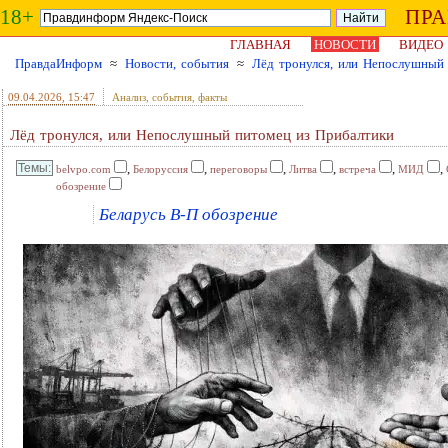
18+
ПР
ГЛАВНАЯ
НОВОСТИ
ВИДЕО
ПравдаИнформ
≈
Новости, события
≈
Лёд тронулся, или Непослушный
09.04.2026
, 15:47
Анализ, события, факты
Лёд тронулся, или Непослушный питомец из Прибалтики
,
,
,
,
,
,
belvpo.com
Белоруссия
переговоры
Литва
встреча
МИД
обозрение
Беларусь В-П обозрение