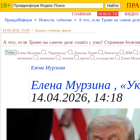
18+
ПР
ГЛАВНАЯ
НОВОСТИ
ВИДЕО
ПравдаИнформ
≈
Новости, события
≈
А что, если Трамп на самом дел
14.04.2026
, 15:05
Анализ, события, факты
А что, если Трамп на самом деле сошёл с ума? Странная болез
,
,
,
,
,
Елена Мурзина
"Украина.ру"
Дональд Трамп
Пентагон
ВПК
,
,
,
,
,
нетаньяху
президент
человек
врачи
государство
Елена Мурз
Елена Мурзина
Елена Мурзина , «Ук
14.04.2026, 14:18