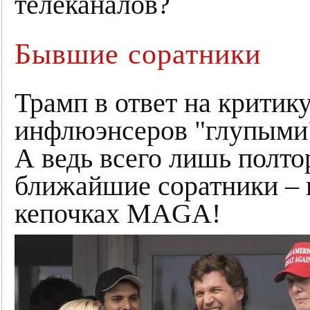
телеканалов?
Бывшие соратники
Трамп в ответ на критик
инфлюэнсеров "глупыми"
А ведь всего лишь полтор
ближайшие соратники – в
кепочках MAGA!