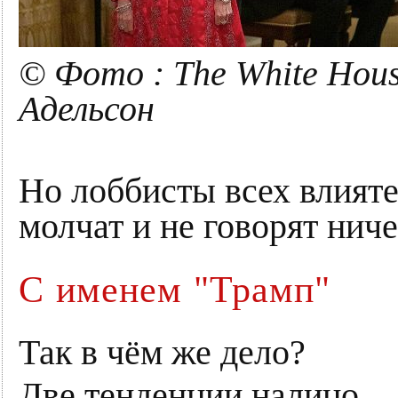
© Фото : The White Hou
Адельсон
Но лоббисты всех влият
молчат и не говорят нич
С именем "Трамп"
Так в чём же дело?
Две тенденции налицо.