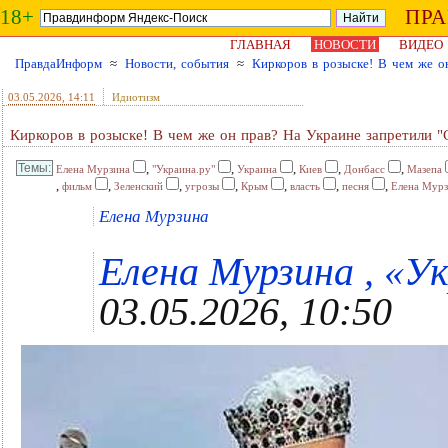
18+
ПР
ГЛАВНАЯ
НОВОСТИ
ВИДЕО
ПравдаИнформ
≈
Новости, события
≈
Киркоров в розыске! В чем же о
03.05.2026
, 14:11
Идиотизм
Киркоров в розыске! В чем же он прав? На Украине запретили "
,
,
,
,
,
Елена Мурзина
"Украина.ру"
Украина
Киев
Донбасс
Мазепа
,
,
,
,
,
,
,
фильм
Зеленский
угрозы
Крым
власть
песня
Елена Мурз
Елена Мурзина
Елена Мурзина , «Ук
03.05.2026, 10:50