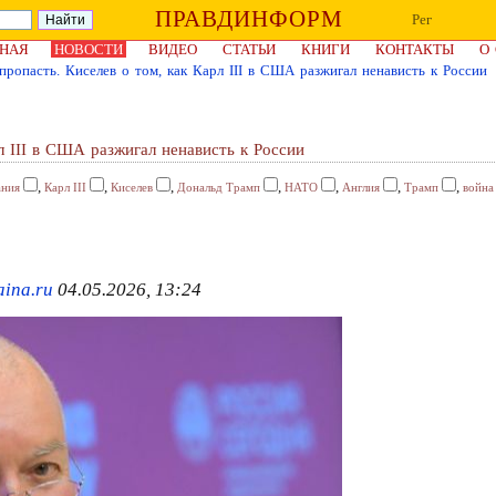
ПРАВДИНФОРМ
Рег
НАЯ
НОВОСТИ
ВИДЕО
СТАТЬИ
КНИГИ
КОНТАКТЫ
О
пропасть. Киселев о том, как Карл III в США разжигал ненависть к России
л III в США разжигал ненависть к России
,
,
,
,
,
,
,
ания
Карл III
Киселев
Дональд Трамп
НАТО
Англия
Трамп
война
aina.ru
04.05.2026, 13:24