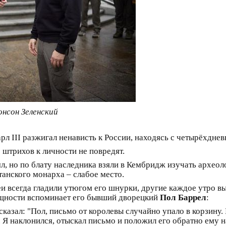
нсон Зеленский
рл III разжигал ненависть к России, находясь с четырёхдн
о штрихов к личности не повредят.
л, но по блату наследника взяли в Кембридж изучать археоло
танского монарха – слабое место.
кеи всегда гладили утюгом его шнурки, другие каждое утро 
щности вспоминает его бывший дворецкий
Пол Баррел
:
казал: "Пол, письмо от королевы случайно упало в корзину. 
. Я наклонился, отыскал письмо и положил его обратно ему 