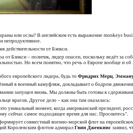
бараны или ослы? В английском есть выражение monkeys busi
 и непродуктивное.
ия действительности от Бэнкси.
а от Бэнкси – политик, лидер опасен, поскольку ведёт за соб
альностью. Но всем понятно, что речь о Европе вообще и об
бого европейского лидера, будь то
Фридрих Мерц
,
Эмману
ачённый в военный камуфляж, докладывает о бодром движении
ании запущен вновь. Мы должны быть готовы к сдерживани
льце врагов. Другое дело – как она там оказалась:
 это уникальный момент, когда американский президент, рос
му сейчас самое подходящее время для нас. Проснитесь".
формирует совместный военно-морской флот на европейском
ющий Королевским флотом адмирал
Гвин Дженкинс
заявил, ч