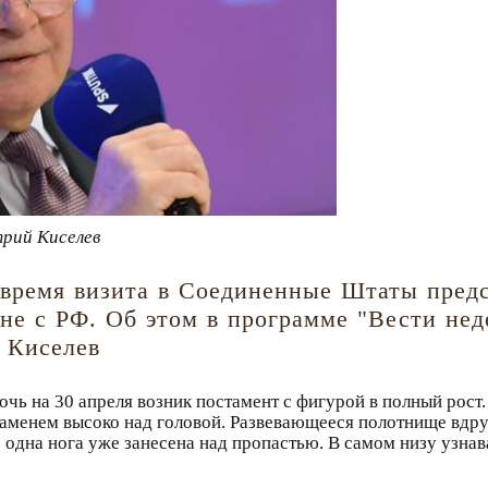
трий Киселев
о время визита в Соединенные Штаты пред
йне с РФ. Об этом в программе "Вести нед
 Киселев
очь на 30 апреля возник постамент с фигурой в полный рост.
наменем высоко над головой. Развевающееся полотнище вдру
о одна нога уже занесена над пропастью. В самом низу узнав