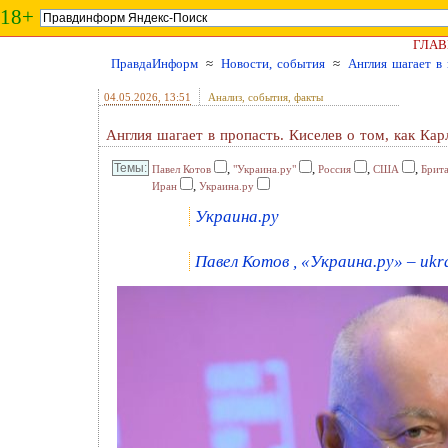
18+
ГЛАВ
ПравдаИнформ
≈
Новости, события
≈
Англия шагает в 
04.05.2026
, 13:51
Анализ, события, факты
Англия шагает в пропасть. Киселев о том, как Кар
,
,
,
,
Павел Котов
"Украина.ру"
Россия
США
Брит
,
Иран
Украина.ру
Украина.ру
Павел Котов , «Украина.ру» – ukr