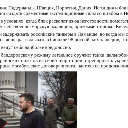
ия, Нидерланды, Швеция, Норвегия, Дания, Исландия и Фин
нии создать совместные экспедиционные силы со штабом в Н
 условиях, когда блок расколот из-за неготовности помога
руг себя военно-морскую коалицию, прокомментировал Кисел
и задерживать российские танкеры в Ламанше, но когда мы
сь лишь разглядывать в бинокле 98 российских танкеров, чт
 ведут себя наиболее вредоносно.
 бандеровскому режиму летальное оружие: танки, дальнобо
раинских пилотов на своей территории и тренировать украи
рные стамбульские договорённости, настояв на продолжени