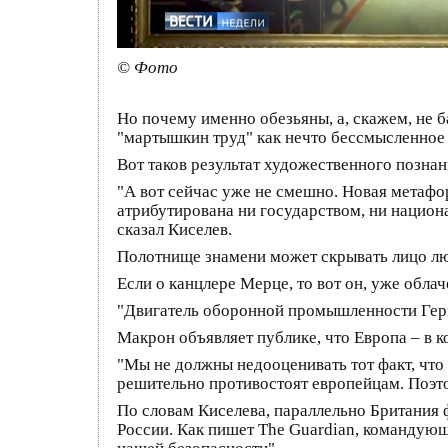
© Фото
Но почему именно обезьяны, а, скажем, не 
"мартышкин труд" как нечто бессмысленное
Вот таков результат художественного познан
"А вот сейчас уже не смешно. Новая метафор
атрибутирована ни государством, ни национ
сказал Киселев.
Полотнище знамени может скрывать лицо лю
Если о канцлере Мерце, то вот он, уже обл
"Двигатель оборонной промышленности Герм
Макрон объявляет публике, что Европа – в ко
"Мы не должны недооценивать тот факт, что
решительно противостоят европейцам. Поэто
По словам Киселева, параллельно Британия 
России. Как пишет The Guardian, команду