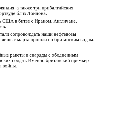
ляндия, а также три прибалтийских
ортвуде близ Лондона.
ть США в битве с Ираном. Англичане,
ев.
 стали сопровождать наши нефтевозы
о лишь с марта прошли по британским водам.
йные ракеты и снаряды с обеднённым
нских солдат. Именно британский премьер
и войны.