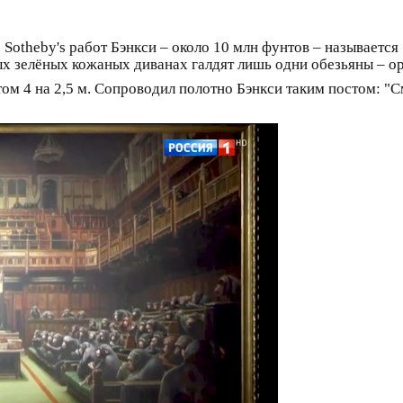
Sotheby's работ Бэнкси – около 10 млн фунтов – называется 
ых зелёных кожаных диванах галдят лишь одни обезьяны – о
м 4 на 2,5 м. Сопроводил полотно Бэнкси таким постом: "С