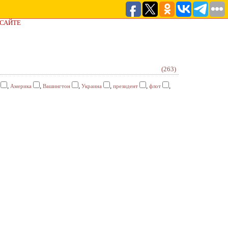
 САЙТЕ
(263)
,
,
,
,
,
,
Америка
Вашингтон
Украина
президент
флот