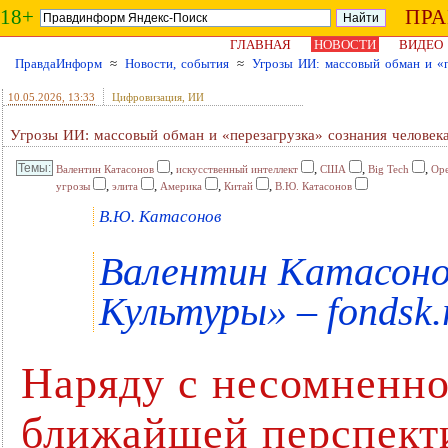
18+
ПР
ГЛАВНАЯ
НОВОСТИ
ВИДЕО
ПравдаИнформ
≈
Новости, события
≈
Угрозы ИИ: массовый обман и «п
10.05.2026
, 13:33
Цифровизация, ИИ
Угрозы ИИ: массовый обман и «перезагрузка» сознания человек
,
,
,
,
Валентин Катасонов
искусственный интеллект
США
Big Tech
Op
,
,
,
,
угрозы
элита
Америка
Китай
В.Ю. Катасонов
В.Ю. Катасонов
Валентин Катасоно
Культуры» – fondsk.
Наряду с несомненно
ближайшей перспект