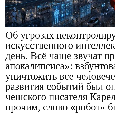
Об угрозах неконтролир
искусственного интелле
день. Всё чаще звучат п
апокалипсиса»: взбунто
уничтожить все человече
развития событий был оп
чешского писателя Каре
прочим, слово «робот» 