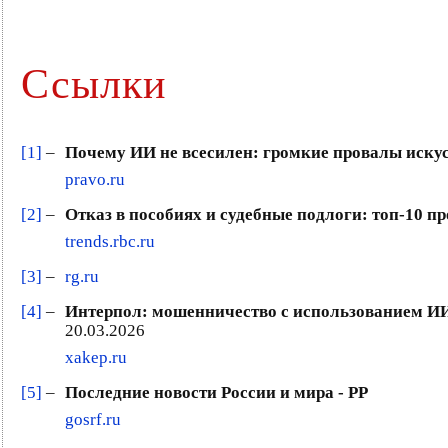
Ссылки
[1]
–
Почему ИИ не всесилен: громкие провалы искус
pravo.ru
[2]
–
Отказ в пособиях и судебные подлоги: топ-10 п
trends.rbc.ru
[3]
–
rg.ru
[4]
–
Интерпол: мошенничество с использованием ИИ
20.03.2026
xakep.ru
[5]
–
Последние новости России и мира - РР
gosrf.ru