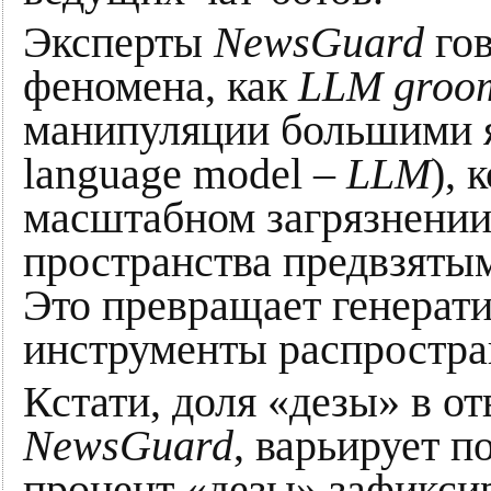
Эксперты
NewsGuard
гов
феномена, как
LLM groo
манипуляции большими 
language model –
LLM
), 
масштабном загрязнени
пространства предвзяты
Это превращает генерат
инструменты распростра
Кстати, доля «дезы» в от
NewsGuard
, варьирует 
процент «дезы» зафиксир