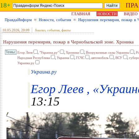
18+
ПР
ГЛАВНАЯ
НОВОСТИ
ВИДЕО
ПравдаИнформ
≈
Новости, события
≈
Нарушения перемирия, пожар в 
10.05.2026
, 20:09
Анализ, события, факты
Нарушения перемирия, пожар в Чернобыльской зоне. Хроника
,
,
,
,
Егор Леев
"Украина.ру"
Хроники
Вооруженные силы Украины
Р
,
,
,
,
,
Народная Республика
Украина
ГСЧС
автомобиль
ВСУ
губер
Украина.ру
Украина.ру
Егор Леев , «Украина
13:15