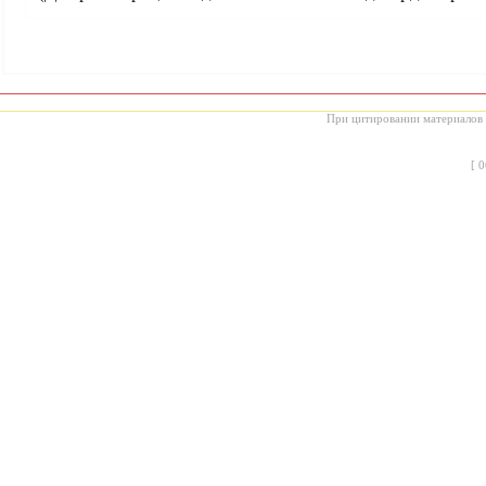
При цитировании материалов с
[
0