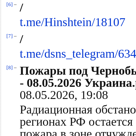
/
[6]
–
t.me/Hinshtein/18107
/
[7]
–
t.me/dsns_telegram/63
Пожары под Чернобы
[8]
–
- 08.05.2026 Украина
08.05.2026, 19:08
Радиационная обстано
регионах РФ остается
пожара в зоне отчужд