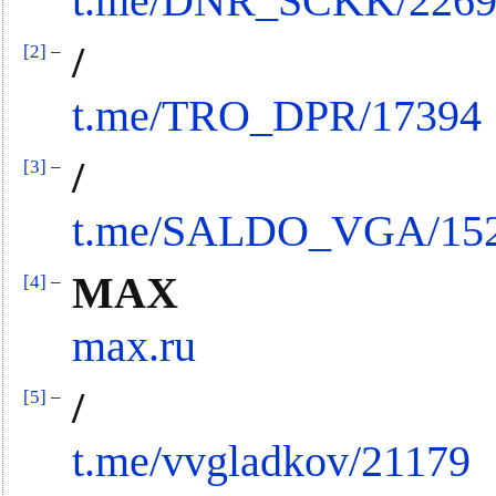
t.me/DNR_SCKK/2269
/
[2]
–
t.me/TRO_DPR/17394
/
[3]
–
t.me/SALDO_VGA/15
MAX
[4]
–
max.ru
/
[5]
–
t.me/vvgladkov/21179