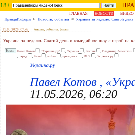
18+
ПР
ГЛАВНАЯ
НОВОСТИ
ВИДЕО
ПравдаИнформ
≈
Новости, события
≈
Украина за неделю. Святой день
11.05.2026
, 07:42
Анализ, события, факты
Украина за неделю. Святой день и комедийное шоу с игрой на к
,
,
,
,
Павел Котов
"Украина.ру"
Украина
Россия
Владимир Зеленский
,
,
,
,
,
,
парад
Киев
война
президент
ВСУ
Украина.ру
Украина.ру
Павел Котов , «Укра
11.05.2026, 06:20