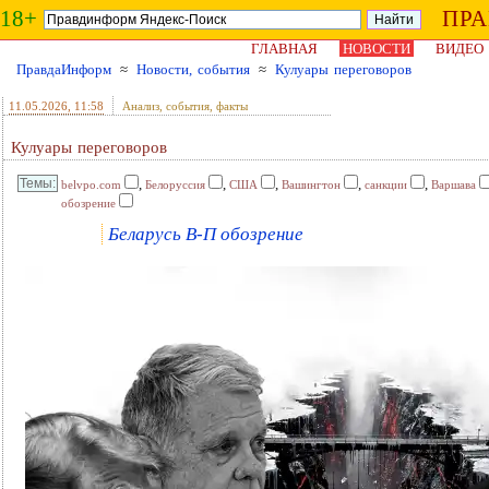
18+
ПР
ГЛАВНАЯ
НОВОСТИ
ВИДЕО
ПравдаИнформ
≈
Новости, события
≈
Кулуары переговоров
11.05.2026
, 11:58
Анализ, события, факты
Кулуары переговоров
,
,
,
,
,
belvpo.com
Белоруссия
США
Вашингтон
санкции
Варшава
обозрение
Беларусь В-П обозрение