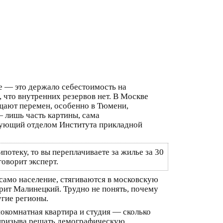
е — это держало себестоимость на
 что внутренних резервов нет. В Москве
щают перемен, особенно в Тюмени,
— лишь часть картины, сама
едующий отделом Института прикладной
ипотеку, то вы переплачиваете за жилье за 30
говорит эксперт.
и само население, стягиваются в московскую
рит Малинецкий. Трудно не понять, почему
угие регионы.
окомнатная квартира и студия — сколько
в призыва решать демографическую