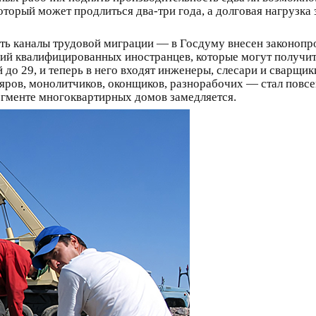
 который может продлиться два-три года, а долговая нагрузк
ь каналы трудовой миграции — в Госдуму внесен законоп
й квалифицированных иностранцев, которые могут получить
й до 29, и теперь в него входят инженеры, слесари и сварщи
яров, монолитчиков, оконщиков, разнорабочих — стал повс
сегменте многоквартирных домов замедляется.