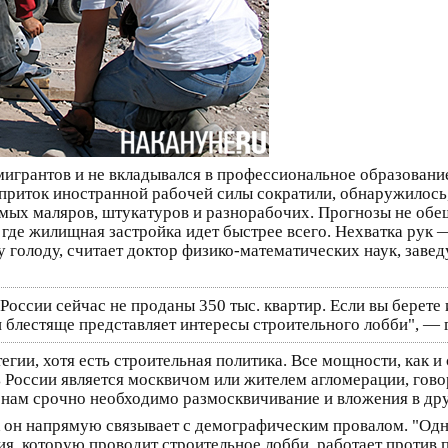
мигрантов и не вкладывался в профессиональное образовани
приток иностранной рабочей силы сократили, обнаружилось,
амых маляров, штукатуров и разнорабочих. Прогнозы не обе
где жилищная застройка идет быстрее всего. Нехватка рук 
у голоду, считает доктор физико-математических наук, зав
 России сейчас не проданы 350 тыс. квартир. Если вы берете 
ин блестяще представляет интересы строительного лобби", — 
тегии, хотя есть строительная политика. Все мощности, как 
России является москвичом или жителем агломерации, гово
 нам срочно необходимо размосквичивание и вложения в др
 он напрямую связывает с демографическим провалом. "Одн
гия, которую проводит строительное лобби, работает проти