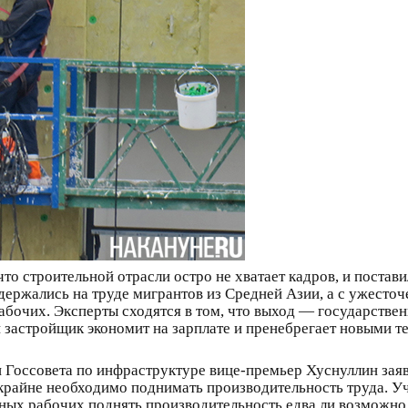
что строительной отрасли остро не хватает кадров, и постав
 держались на труде мигрантов из Средней Азии, а с ужесто
абочих. Эксперты сходятся в том, что выход — государстве
ой застройщик экономит на зарплате и пренебрегает новыми 
 Госсовета по инфраструктуре вице-премьер Хуснуллин заяв
крайне необходимо поднимать производительность труда. Уч
нных рабочих поднять производительность едва ли возмож