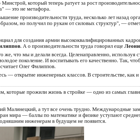
 Минстрой, который теперь ратует за рост производительнос
а" — это не метафора.
вышение производительности труда, несколько лет назад орг
бразом, но получил по рукам от силовых структур", — отме
нциал для создания армии высококвалифицированных кадров,
илиппов
. А о производительности труда говорил еще
Леони
о же, что мы и делали всегда. Целенаправленно, используя 
олодое поколение. И воспитывать его качественно. Так, что
 считает Олег Филиппов.
сь — открытие инженерных классов. В строительстве, как и в
ям, которые прожили жизнь в стройке — одно из самых гла
гий Малинецкий, а тут все очень трудно. Международные за
тран мира — баллы по математике и физике уступают средн
егодняшним инженерам в будущем не появится.