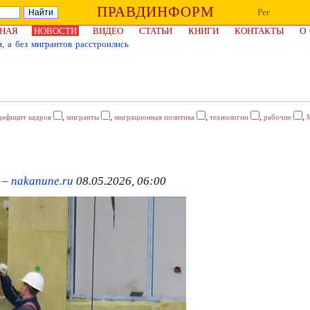
ПРАВДИНФОРМ
Рег
НАЯ
НОВОСТИ
ВИДЕО
СТАТЬИ
КНИГИ
КОНТАКТЫ
О
, а без мигрантов расстроились
,
,
,
,
,
дефицит кадров
мигранты
миграционная политика
технологии
рабочие
– nakanune.ru
08.05.2026, 06:00