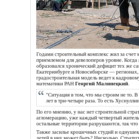
Годами строительный комплекс жил за счет 
приемлемом для девелоперов уровне. Когда 
образовался хронический дефицит тех же с
Екатеринбурге и Новосибирске — регионах, 
градостроительная модель ведет к кадровом
математики РАН
Георгий Малинецкий
.
"Ситуация в том, что мы строим не то. В
лет в три-четыре раза. То есть Хуснулл
По его мнению, у нас нет строительной стра
агломерацию, уже каждый четвертый житель 
остальные территории разрушаются, так что
Также засилье крошечных студий и однушек
детей в них может быть? Нисколько. Страте