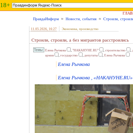
18+
ГЛАВ
ПравдаИнформ
≈
Новости, события
≈
Строили, строили
11.05.2026
, 16:27
Экономика, производство
Строили, строили, а без мигрантов расстроились
,
,
,
Елена Рычкова
"НАКАНУНЕ.RU"
строительство
,
,
,
армия
государство
депутаты
Елена Рычкова
Елена Рычкова
Елена Рычкова , «НАКАНУНЕ.RU» 