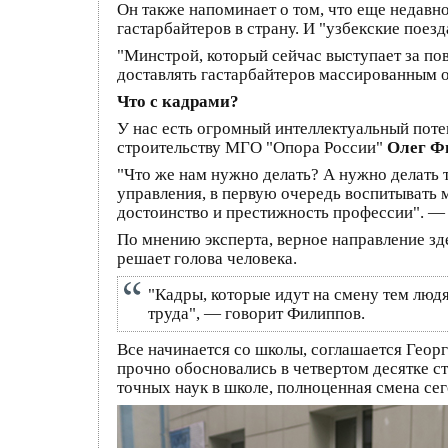
Он также напоминает о том, что еще недавно
гастарбайтеров в страну. И "узбекские поезд
"Минстрой, который сейчас выступает за по
доставлять гастарбайтеров массированным о
Что с кадрами?
У нас есть огромный интеллектуальный поте
строительству МГО "Опора России"
Олег Ф
"Что же нам нужно делать? А нужно делать т
управления, в первую очередь воспитывать м
достоинство и престижность профессии". —
По мнению эксперта, верное направление зде
решает голова человека.
"Кадры, которые идут на смену тем люд
труда", — говорит Филиппов.
Все начинается со школы, соглашается Геор
прочно обосновались в четвертом десятке с
точных наук в школе, полноценная смена с