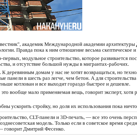
 вестник", академик Международной академии архитектуры
логии. Правда пока к ним отношение весьма скептическое и
о-первых, модульное строительство, которое развивается посл
ьства, и отсутствие большой нужды в мигрантах-рабочих.
К деревянным домам у нас не хотят возвращаться, но технол
ые панели в шесть раз легче, чем бетон. А для строительства
еньше котлован и все выходит гораздо быстрее и дешевле.
 это вообще мало применяемая вещь, говорит эксперт, хотя р
обны ускорить стройку, но доля их использования пока ничт
ительство, CLT-панели и 3D-печать, — все это очень персп
позднесоветская модель. Только если в советское время средн
", — говорит Дмитрий Фесенко.