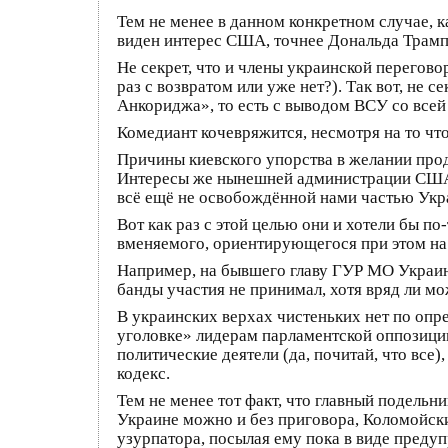
Тем не менее в данном конкретном случае, ка
виден интерес США, точнее Дональда Трампа
Не секрет, что и члены украинской переговор
раз с возвратом или уже нет?). Так вот, не 
Анкориджа», то есть с выводом ВСУ со всей
Комедиант кочевряжится, несмотря на то что
Причины киевского упорства в желании прод
Интересы же нынешней администрации США п
всё ещё не освобождённой нами частью Укр
Вот как раз с этой целью они и хотели бы по
вменяемого, ориентирующегося при этом на
Например, на бывшего главу ГУР МО Украины
банды участия не принимал, хотя вряд ли м
В украинских верхах чистеньких нет по опре
уголовке» лидерам парламентской оппозиции
политические деятели (да, почитай, что все
кодекс.
Тем не менее тот факт, что главный подельн
Украине можно и без приговора, Коломойски
узурпатора, посылая ему пока в виде пред