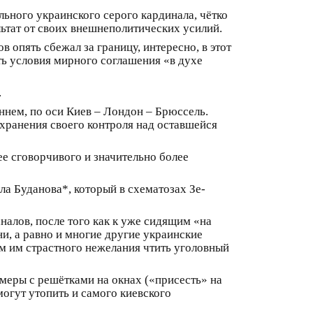
ильного украинского серого кардинала, чётко
ьтат от своих внешнеполитических усилий.
в опять сбежал за границу, интересно, в этот
ить условия мирного соглашения «в духе
.
ннем, по оси Киев – Лондон – Брюссель.
ранения своего контроля над оставшейся
лее сговорчивого и значительно более
а Буданова*, который в схематозах Зе-
налов, после того как к уже сидящим «на
и, а равно и многие другие украинские
сем им страстного нежелания чтить уголовный
амеры с решётками на окнах («присесть» на
огут утопить и самого киевского