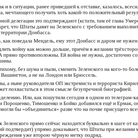
к и в ситуации, ранее приведшей к отставке, казалось, всес
, мечтающего получить хоть какой-то положительный резул
ной делегации это подтверждают (кстати, там её глава Умеро
секрет, что Штаты давят на Зеленского с требованием выполн
 территории Донбасса.
, как поведала Мендель, ему этот Донбасс и даром не нужен
лить войну как можно дольше, причём в желании трёхсторо
рямо противоположны. Ей война не нужна, достаточно сох
аины.
-тихому, без шума и пыли, сменить Зеленского на кого-то бо
 Вашингтон, а не на Лондон или Брюссель.
, а ныне руководителя ОП экстремиста и террориста Кирилл
ожет похвастаться в этом смысле безупречной биографией.
делению. Или, как пошутили сегодня в одном из телеграм-ка
 Порошенко, Тимошенко и Бойко добавился ещё и Ермак, он
), могли бы «объединиться» разве что на почве присущего в
ик Зеленского прямо сейчас находится буквально в шаге от к
й подтвердит) упрямо доказывает, что Штаты при желании м
упреждения уже второю чёрную метку подряд.