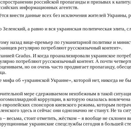
аспространении российской пропаганды и призывах к капиту
ссийских информационных агентств.
тся внести данные всех без исключения жителей Украины, р
о Зеленский, а равно и вся украинская политическая элита, с
 тому назад вице-премьер по гуманитарной политике и мини
аинцев регулярно потребляют русскоязычный контент».
анией Gradus. И когда проанализировали украинское потребл
ярно потребляют русскоязычный контент. А почти четверть 
цениваем, но он очень часто продвигает пропаганду, обесц
ца.
 мифа об «украинской Украине», которой нет, никогда не был
 значительной мере сдерживаемом неизбежным в такой ситуац
гомиллиардной коррупции, в которую оказалась вовлечена 
о европейских спонсоров киевского режима, которым потра
еленского здесь и сейчас они однозначно не станут. Не та си
– весьма, стоит отметить, жёстком – я вообще не склонен в
оррупционные украинские спецслужбы сегодня в большей ст