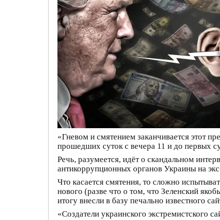
«Гневом и смятением заканчивается этот пр
прошедших суток с вечера 11 и до первых с
Речь, разумеется, идёт о скандальном инте
антикоррупционных органов Украины на экс
Что касается смятения, то сложно испытыват
нового (разве что о том, что Зеленский якоб
итогу внесли в базу печально известного са
«Создатели украинского экстремистского с