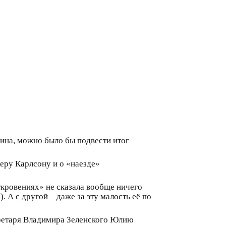
кина, можно было бы подвести итог
еру Карлсону и о «наезде»
откровениях» не сказала вообще ничего
. А с другой – даже за эту малость её по
кретаря Владимира Зеленского Юлию