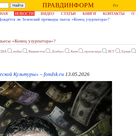
ПРАВДИНФОРМ
Рег
НАЯ
НОВОСТИ
ВИДЕО
СТАТЬИ
КНИГИ
КОНТАКТЫ
О
Дождётся ли Зеленский премьеры пьесы «Конец узурпатора»?
пьесы «Конец узурпатора»?
,
,
,
,
,
,
,
США
война
Вашингтон
Донбасс
Киев
пропаганда
ВСУ
Ермак
еской Культуры» – fondsk.ru
13.05.2026