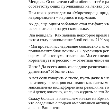
Мендель. Основатели сайта обвиняют её в р
соответствующих публикациях на лентах ро
При таких раскладах на «Миротворец» придё
недопрезидент – нарцисс и наркоман.
Ах да, ещё одним забавным стал тот факт, чт
исключительно на русском языке.
Эка невидаль! Как заявила некоторое время
пятом году полномасштабной войны 71% укр
«Мы провели исследование совместно с комп
полномасштабной войны 71% украинцев регул
огромный инструмент влияния. Мы его недоо
нормализует агрессию», – отметила чиновни
И что? Да всего лишь очередное развенчание
удивляться? Я бы не стал.
А вот если говорить о гневе, пусть даже в
негативную реакцию вызывают как факты мно
максимально индифферентная реакция на эт
ней денег, конечно, жаль, но журить за это З
Скажу больше, в нынешнем наезде на Ермака 
что созданные с подачи американцев антик
а не на Вашингтон.