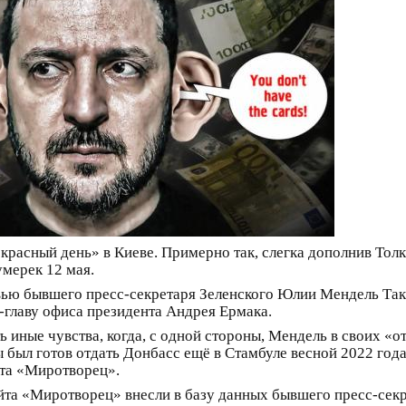
екрасный день» в Киеве. Примерно так, слегка дополнив Тол
умерек 12 мая.
рвью бывшего пресс-секретаря Зеленского Юлии Мендель Так
-главу офиса президента Андрея Ермака.
ь иные чувства, когда, с одной стороны, Мендель в своих «
ы был готов отдать Донбасс ещё в Стамбуле весной 2022 года)
йта «Миротворец».
айта «Миротворец» внесли в базу данных бывшего пресс-се