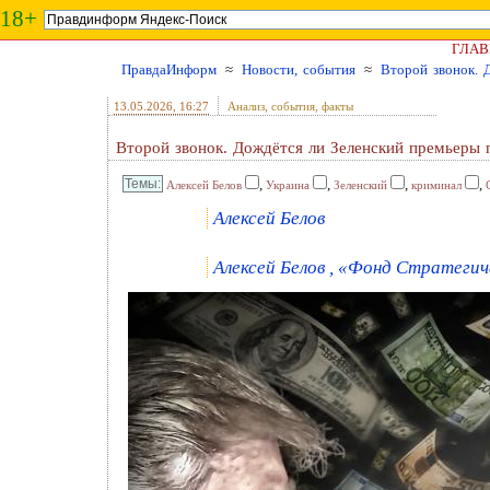
18+
ГЛАВ
ПравдаИнформ
≈
Новости, события
≈
Второй звонок. 
13.05.2026
, 16:27
Анализ, события, факты
Второй звонок. Дождётся ли Зеленский премьеры 
,
,
,
,
Алексей Белов
Украина
Зеленский
криминал
Алексей Белов
Алексей Белов , «Фонд Стратегич