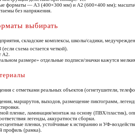
ые форматы — А3 (400×300 мм) и А2 (600×400 мм); масштаб
таемы без напряжения.
орматы выбирать
едприятия, складские комплексы, школы/садики, медучрежден
если схема остается четкой).
 А2.
реальном размере» отдельные подписи/значки кажутся мелк
атериалы
ения с отметками реальных объектов (огнетушители, телефо
ения, маршрутов, выходов, размещение пиктограмм, легенд
ктировки.
ной пленке, ламинация/монтаж на основу (ПВХ/пластик), оп
соответствия легенды, аккуратности сборки.
сцентные пленки, устойчивые к истиранию и УФ‑воздейст
 профиль (рамка).