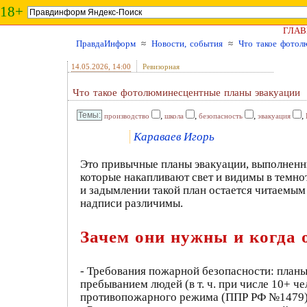
18+
ГЛАВ
ПравдаИнформ
≈
Новости, события
≈
Что такое фотол
14.05.2026
, 14:00
Ревизорная
Что такое фотолюминесцентные планы эвакуации
,
,
,
,
производство
школа
безопасность
эвакуация
Караваев Игорь
Это привычные планы эвакуации, выполненн
которые накапливают свет и видимы в темно
и задымлении такой план остается читаемым
надписи различимы.
Зачем они нужны и когда 
- Требования пожарной безопасности: планы
пребыванием людей (в т. ч. при числе 10+ че
противопожарного режима (ППР РФ №1479)