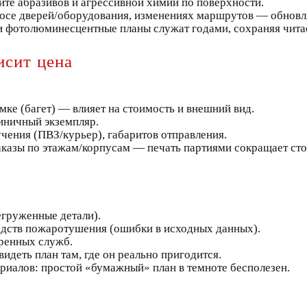
айте абразивов и агрессивной химии по поверхности.
носе дверей/оборудования, изменениях маршрутов — обновл
и фотолюминесцентные планы служат годами, сохраняя чита
исит цена
амке (багет) — влияет на стоимость и внешний вид.
диничный экземпляр.
учения (ПВЗ/курьер), габаритов отправления.
аказы по этажам/корпусам — печать партиями сокращает ст
егруженные детали).
едств пожаротушения (ошибки в исходных данных).
тренных служб.
идеть план там, где он реально пригодится.
иалов: простой «бумажный» план в темноте бесполезен.