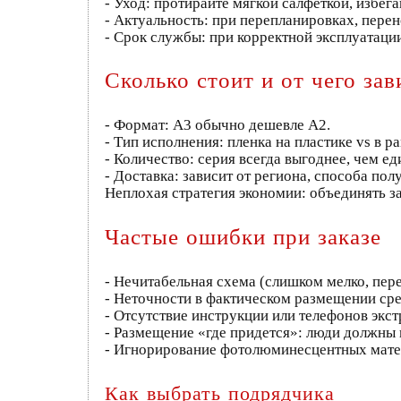
- Уход: протирайте мягкой салфеткой, избег
- Актуальность: при перепланировках, пере
- Срок службы: при корректной эксплуатаци
Сколько стоит и от чего зав
- Формат: А3 обычно дешевле А2.
- Тип исполнения: пленка на пластике vs в р
- Количество: серия всегда выгоднее, чем е
- Доставка: зависит от региона, способа пол
Неплохая стратегия экономии: объединять з
Частые ошибки при заказе
- Нечитабельная схема (слишком мелко, пер
- Неточности в фактическом размещении ср
- Отсутствие инструкции или телефонов экс
- Размещение «где придется»: люди должны в
- Игнорирование фотолюминесцентных матер
Как выбрать подрядчика