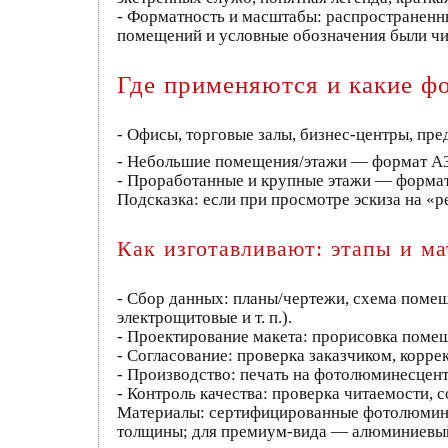
- Форматность и масштабы: распространенн
помещений и условные обозначения были чи
Где применяются и какие ф
- Офисы, торговые залы, бизнес‑центры, пр
- Небольшие помещения/этажи — формат А3 (
- Проработанные и крупные этажи — формат
Подсказка: если при просмотре эскиза на «
Как изготавливают: этапы и м
- Сбор данных: планы/чертежи, схема помещ
электрощитовые и т. п.).
- Проектирование макета: прорисовка помещ
- Согласование: проверка заказчиком, корре
- Производство: печать на фотолюминесцент
- Контроль качества: проверка читаемости, 
Материалы: сертифицированные фотолюмине
толщины; для премиум‑вида — алюминиевый