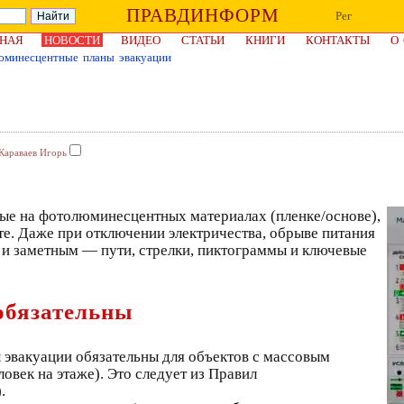
ПРАВДИНФОРМ
Рег
НАЯ
НОВОСТИ
ВИДЕО
СТАТЬИ
КНИГИ
КОНТАКТЫ
О
юминесцентные планы эвакуации
Караваев Игорь
ые на фотолюминесцентных материалах (пленке/основе),
те. Даже при отключении электричества, обрыве питания
 и заметным — пути, стрелки, пиктограммы и ключевые
обязательны
 эвакуации обязательны для объектов с массовым
ловек на этаже). Это следует из Правил
.