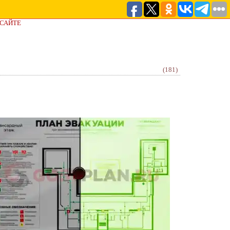
 САЙТЕ
(181)