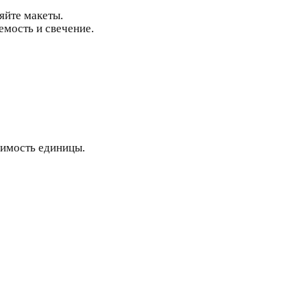
яйте макеты.
емость и свечение.
оимость единицы.