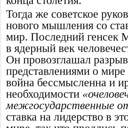
конца столетия.
Тогда же советское руко
нового мышления со ста
мир. Последний генсек М
в ядерный век человечес
Он провозглашал разры
представлениями о мире 
война бессмысленна и ир
необходимости
«очелове
межгосударственные о
ставка на лидерство в э