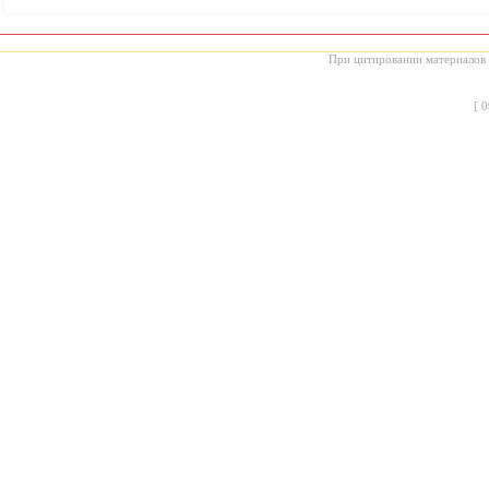
При цитировании материалов с
[
0