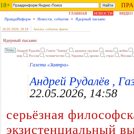
18+
ПР
ГЛАВНАЯ
НОВОСТИ
ВИДЕО
ПравдаИнформ
≈
Новости, события
≈
Ядерный пасьянс
26.05.2026
, 18:18
Анализ, события, факты
Ядерный пасьянс
,
,
,
,
Андрей Рудалёв
Газета "Завтра"
ядерное оружие
запад
война
,
,
,
,
,
,
мир
Россия
человечество
Украина
кризис
страх
Москва
Газета «Завтра»
Андрей Рудалёв , Га
22.05.2026, 14:58
серьёзная философск
экзистенциальный в