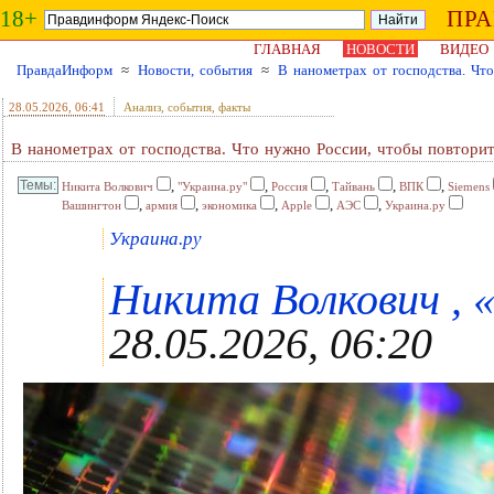
18+
ПР
ГЛАВНАЯ
НОВОСТИ
ВИДЕО
ПравдаИнформ
≈
Новости, события
≈
В нанометрах от господства. Чт
28.05.2026
, 06:41
Анализ, события, факты
В нанометрах от господства. Что нужно России, чтобы повторит
,
,
,
,
,
Никита Волкович
"Украина.ру"
Россия
Тайвань
ВПК
Siemens
,
,
,
,
,
Вашингтон
армия
экономика
Apple
АЭС
Украина.ру
Украина.ру
Никита Волкович , «
28.05.2026, 06:20