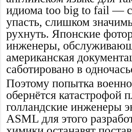
идиома too big to fail 
упасть, слишком значим
рухнуть. Японские фотор
инженеры, обслуживаю
американская документа
саботировано в одночасье
Поэтому попытка военно
обернётся катастрофой п
голландские инженеры э
ASML для этого разработ
химики останавят поста