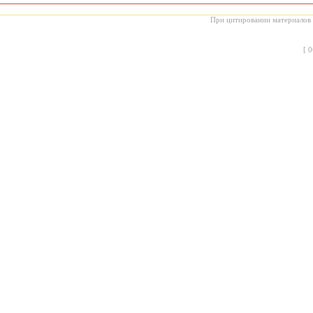
При цитировании материалов с
[
0