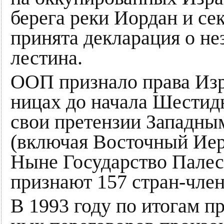
бе­ре­га реки Иор­дан и сек
при­нята дек­ла­ра­ция о не­з
ле­сти­на.
ООП при­знало пра­ва Из­раи
ни­цах до на­ча­ла Шес­ти
свои претензии Западным 
(включая Восточный Ие­ру­
Ныне Государство Палес
признают 157 стран-член
В 1993 году по ито­гам про