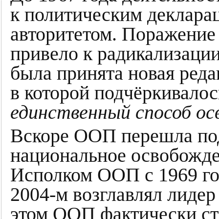
к по­ли­тическим дек­ла­ра­
ав­то­ри­те­том. Поражен
привело к радикализации
была принята новая реда
в которой подчёркивалось
единственный способ о
Вскоре ООП перешла под
национальное освобожд
Исполком ООП с 1969 год
2004-м возглавлял лид
этом ООП фактически ст