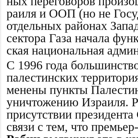
ных пе­ре­го­во­ров про­изо
раи­ля и ООП (но не Го­су­д
отдельных рай­онах Западн
сек­то­ра Га­за на­ча­ла функ
ская на­цио­наль­ная ад­ми­
С 1996 года боль­шин­ст­во
па­ле­стин­ских территори
ме­нены пунк­ты Па­ле­стин
унич­то­же­нию Из­раи­ля
присутствии президент
связи с тем, что премье