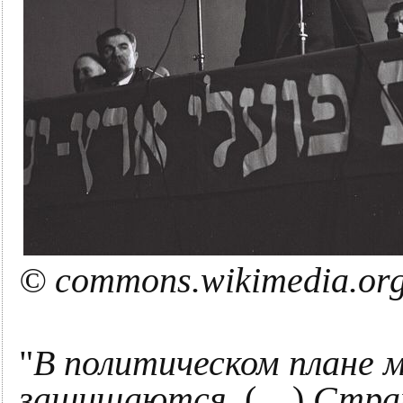
© commons.wikimedia.org
"
В политическом плане м
защищаются.
(…)
Стра