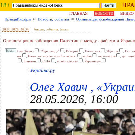
18+
ПР
ГЛАВНАЯ
НОВОСТИ
ВИДЕО
ПравдаИнформ
≈
Новости, события
≈
Организация освобождения Пале
28.05.2026
, 16:34
Анализ, события, факты
Организация освобождения Палестины: между арабами и Израи
,
,
,
,
,
Олег Хавич
"Украина.ру"
История
Палестина
Израиль
Египе
,
,
,
,
век
Палестино-израильский конфликт
война
переговоры
диплома
,
,
,
,
Клинтон
США
правительство
Украина.ру
Украина.ру
Олег Хавич , «Украи
28.05.2026, 16:00