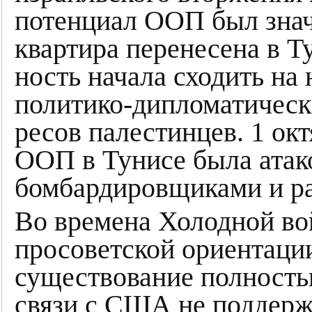
по­тен­ци­ал ООП был зна­ч
квар­ти­ра пе­ре­не­се­на в 
ность на­ча­ла схо­дить на
по­ли­ти­ко-ди­пло­ма­тичес
ре­сов па­ле­стин­цев. 1 
ООП в Тунисе была атак
бомбардировщиками и р
Во времена Холодной в
просоветской ориентаци
существование полность
связи с США не поддер