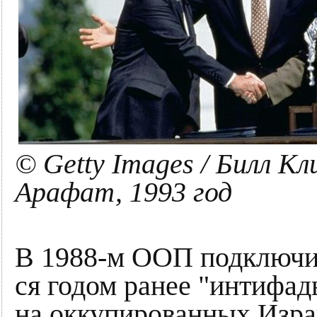
© Getty Images / Билл К
Арафат, 1993 год
В 1988-м ООП под­клю­чи­л
ся годом ранее "ин­ти­фа­ды
на ок­ку­пи­ро­ван­ных Из­р