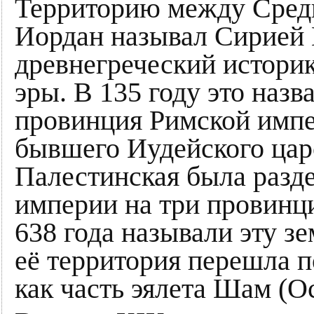
Территорию между Сред
Иордан называл Сирией
древнегреческий историк
эры. В 135 году это наз
провинция Римской импе
бывшего Иудейского царс
Палестинская была разд
империи на три провинци
638 года называли эту з
её территория перешла 
как часть эялета Шам (О