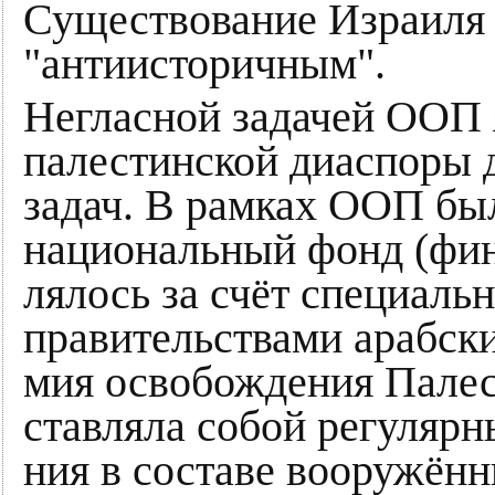
Существование Израиля
"антиисторичным".
Не­глас­ной за­да­чей ООП я
па­ле­стин­ской диа­спо­ры 
за­дач. В рам­ках ООП бы­л
национальный фонд (фи­нан
ля­лось за счёт специально
пра­ви­тель­ст­ва­ми арабск
мия ос­во­бо­ж­де­ния Па­ле
став­ля­ла со­бой ре­гу­ляр­
ния в со­ста­ве воо­ружён