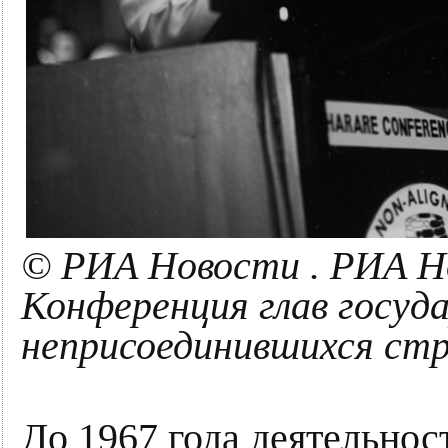
© РИА Новости . РИА Но
Конференция глав госуд
неприсоединившихся стра
До 1967 года дея­тель­но