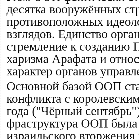
десятка вооружённых ст
противоположных идеоло
взглядов. Единство орга
стремление к созданию П
харизма Арафата и отно
характер органов управ
Основной ба­зой ООП ста­ла
кон­флик­та с ко­ро­лев­ск
года ("Чёр­ный сен­тябрь
фра­струк­ту­ра ООП бы­ла 
из­ра­иль­ско­го втор­же­ни