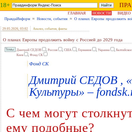
18+
ПР
ГЛАВНАЯ
НОВОСТИ
ВИДЕО
ПравдаИнформ
≈
Новости, события
≈
О планах Европы продолжить вой
29.05.2026
, 03:02
Анализ, события, факты
О планах Европы продолжить войну с Россией до 2029 года
,
,
,
,
,
Дмитрий СЕДОВ
Россия
США
Германия
Украина
Балтийское
,
Киев
Фонд СК
Фонд СК
Дмитрий СЕДОВ , 
Культуры» – fondsk.
С чем могут столкну
ему подобные?