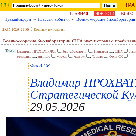
18+
ПР
ГЛАВНАЯ
НОВОСТИ
ВИДЕО
ПравдаИнформ
≈
Новости, события
≈
Военно-морские биолаборатории
29.05.2026
, 21:38
Военные технологии
Военно-морские биолаборатории США несут странам пребывания
,
,
,
,
Владимир ПРОХВАТИЛОВ
биолаборатории
Пентагон
США
Лат
,
,
,
,
,
медицина
министр
угрозы
человек
Турция
Фонд СК
Фонд СК
Владимир ПРОХВАТ
Стратегической Кул
29.05.2026