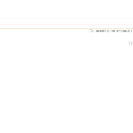
При цитировании материалов с
[
0