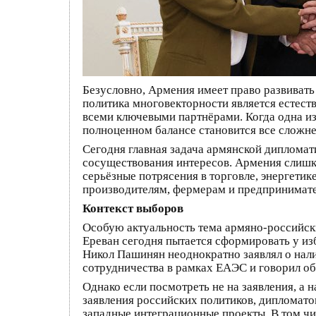
Безусловно, Армения имеет право развиват
политика многовекторности является естес
всеми ключевыми партнёрами. Когда одна из
полноценном балансе становится все сложне
Сегодня главная задача армянской дипломат
сосуществования интересов. Армения слишко
серьёзные потрясения в торговле, энергетик
производителям, фермерам и предпринимат
Контекст выборов
Особую актуальность тема армяно-российск
Ереван сегодня пытается сформировать у из
Никол Пашинян неоднократно заявлял о на
сотрудничества в рамках ЕАЭС и говорил об
Однако если посмотреть не на заявления, а 
заявления российских политиков, дипломатов
западные интеграционные проекты. В том ч