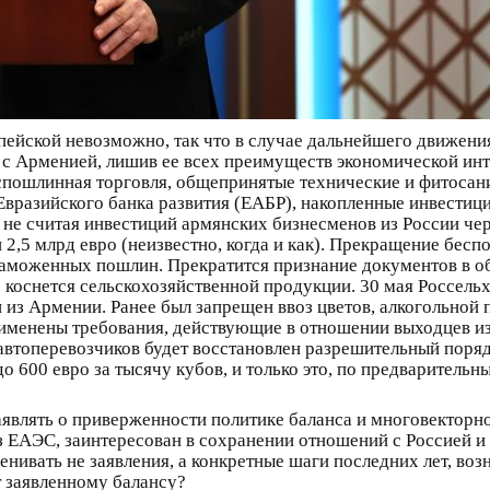
ейской невозможно, так что в случае дальнейшего движени
с Арменией, лишив ее всех преимуществ экономической инте
пошлинная торговля, общепринятые технические и фитосани
Евразийского банка развития (ЕАБР), накопленные инвестици
не считая инвестиций армянских бизнесменов из России чер
,5 млрд евро (неизвестно, когда и как). Прекращение бесп
аможенных пошлин. Прекратится признание документов в об
 коснется сельскохозяйственной продукции. 30 мая Россель
ки из Армении. Ранее был запрещен ввоз цветов, алкогольно
менены требования, действующие в отношении выходцев из 
автоперевозчиков будет восстановлен разрешительный поря
до 600 евро за тысячу кубов, и только это, по предваритель
являть о приверженности политике баланса и многовекторн
из ЕАЭС, заинтересован в сохранении отношений с Россией и
енивать не заявления, а конкретные шаги последних лет, во
т заявленному балансу?