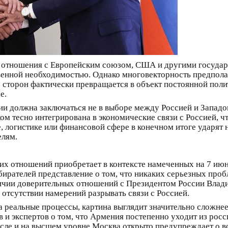
ь отношения с Европейским союзом, США и другими государс
твенной необходимостью. Однако многовекторность предпол
 сторон фактически превращается в объект постоянной поли
е.
ии должна заключаться не в выборе между Россией и Западо
м тесно интегрирована в экономические связи с Россией, ч
е, логистике или финансовой сфере в конечном итоге ударят
елям.
их отношений приобретает в контексте намеченных на 7 ию
бирателей представление о том, что никаких серьезных проб
личии доверительных отношений с Президентом России Вла
 отсутствии намерений разрывать связи с Россией.
на реальные процессы, картина выглядит значительно сложн
 и экспертов о том, что Армения постепенно уходит из росс
исле и на высшем уровне Москва открыто предупреждает о 