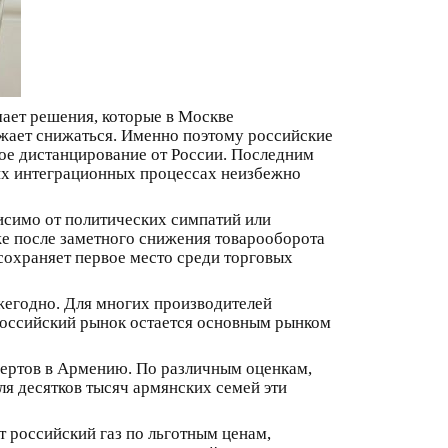
ает решения, которые в Москве
жает снижаться. Именно поэтому российские
нное дистанцирование от России. Последним
ких интеграционных процессах неизбежно
висимо от политических симпатий или
же после заметного снижения товарооборота
 сохраняет первое место среди торговых
ежегодно. Для многих производителей
российский рынок остается основным рынком
фертов в Армению. По различным оценкам,
ля десятков тысяч армянских семей эти
т российский газ по льготным ценам,