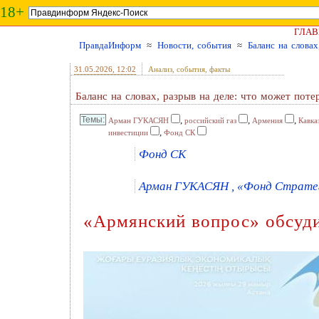
18+
ГЛАВ
ПравдаИнформ
≈
Новости, события
≈
Баланс на слова
31.05.2026
, 12:02
Анализ, события, факты
Баланс на словах, разрыв на деле: что может пот
,
,
,
Арман ГУКАСЯН
российский газ
Армения
Кавка
,
инвестиции
Фонд СК
Фонд СК
Арман ГУКАСЯН , «Фонд Стратеги
«Армянский вопрос» обсуди