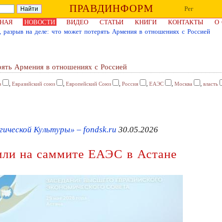
ПРАВДИНФОРМ
Рег
НАЯ
НОВОСТИ
ВИДЕО
СТАТЬИ
КНИГИ
КОНТАКТЫ
О
х, разрыв на деле: что может потерять Армения в отношениях с Россией
ерять Армения в отношениях с Россией
,
,
,
,
,
,
з
Евразийский союз
Европейский Союз
Россия
ЕАЭС
Москва
власть
ческой Культуры» – fondsk.ru
30.05.2026
ли на саммите ЕАЭС в Астане