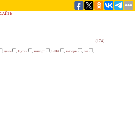
 САЙТЕ
(174)
,
,
,
,
,
,
,
цены
Путин
импорт
США
выборы
газ