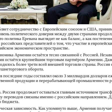
бляет сотрудничество с Европейским союзом и США, приним
овень политического доверия между двумя странами продол
то политика Еревана выглядит не как баланс, а как постепе
российских представителей о том, что участие в европейс
зийском экономическом пространстве.
кономика Армении остаётся тесно связанной с Россией. Неза
ссия остаётся крупнейшим торговым партнёром Армении. Да
ходилось более трети всей внешней торговли страны. Россия
ешнеторгового оборота.
 в последние годы составлял около 3 миллиардов долларов 
йственной продукции и перерабатывающей промышленности 
. Россия продолжает оставаться главным источником транс
ну переводов связаны именно с российским направлением. Д
о бюджета.
ическая зависимость. Как упомянуто выше, Армения получае