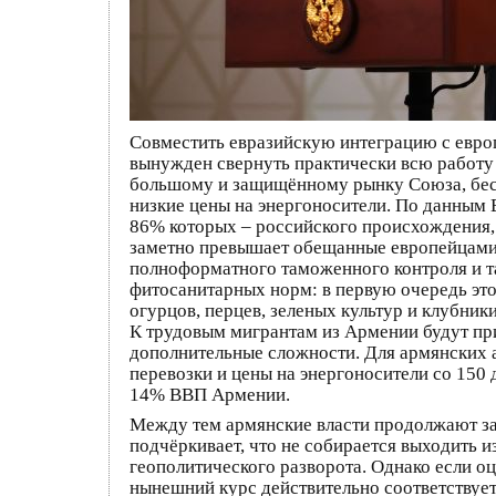
Совместить евразийскую интеграцию с европ
вынужден свернуть практически всю работу 
большому и защищённому рынку Союза, бес
низкие цены на энергоносители. По данным 
86% которых – российского происхождения, 
заметно превышает обещанные европейцами 2
полноформатного таможенного контроля и т
фитосанитарных норм: в первую очередь это
огурцов, перцев, зеленых культур и клубни
К трудовым мигрантам из Армении будут при
дополнительные сложности. Для армянских 
перевозки и цены на энергоносители со 150 
14% ВВП Армении.
Между тем армянские власти продолжают за
подчёркивает, что не собирается выходить 
геополитического разворота. Однако если оц
нынешний курс действительно соответствуе