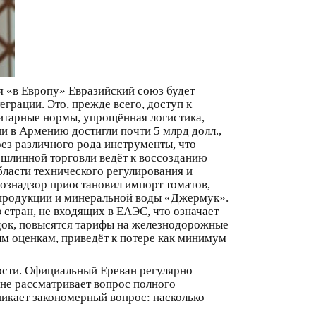
я «в Европу» Евразийский союз будет
грации. Это, прежде всего, доступ к
тарные нормы, упрощённая логистика,
и в Армению достигли почти 5 млрд долл.,
ез различного рода инструменты, что
ошлинной торговли ведёт к воссозданию
ласти технического регулирования и
хознадзор приостановил импорт томатов,
й продукции и минеральной воды «Джермук».
стран, не входящих в ЕАЭС, что означает
док, повысятся тарифы на железнодорожные
ным оценкам, приведёт к потере как минимум
ости. Официальный Ереван регулярно
 не рассматривает вопрос полного
зникает закономерный вопрос: насколько