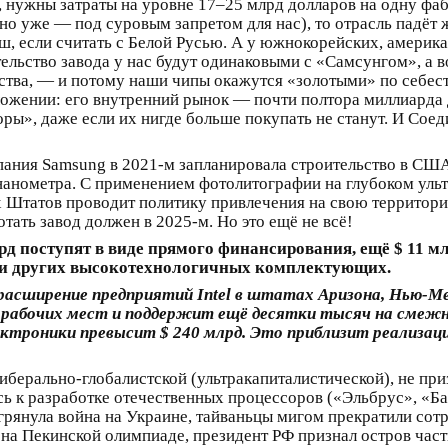
нужны затраты на уровне 17–25 млрд долларов на одну фабр
о уже — под суровым запретом для нас), то отрасль падёт 
ш, если считать с Белой Русью. А у южнокорейских, америк
тельство завода у нас будут одинаковыми с «Самсунгом», а в
ства, — и потому наши чипы окажутся «золотыми» по себест
ожении: его внутренний рынок — почти полтора миллиарда 
оры», даже если их нигде больше покупать не станут. И Со
пания Samsung в 2021‑м запланировала строительство в СШ
 нанометра. С применением фотолитографии на глубоком уль
х Штатов проводит политику привлечения на свою территор
тать завод должен в 2025‑м. Но это ещё не всё!
млрд поступят в виде прямого финансирования, ещё $ 11 
 и других высокотехнологичных комплектующих.
асширение предприятий Intel в штатах Аризона, Нью-Мек
. рабочих мест и поддержит ещё десятки тысяч на смеж
ектроники превысит $ 240 млрд. Это приблизит реализа
иберально-глобалистской (ультракапиталистической), не при
сь к разработке отечественных процессоров («Эльбрус», «Ба
 грянула война на Украине, тайваньцы мигом прекратили со
 на Пекинской олимпиаде, президент РФ признал остров част