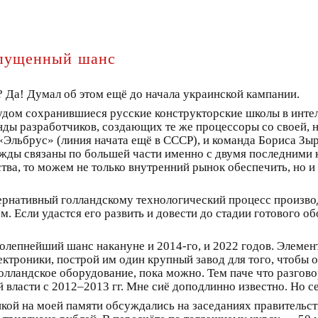
пущенный шанс
? Да! Думал об этом ещё до начала украинской кампании.
о чудом сохранившиеся русские конструкторские школы в инт
ды разработчиков, создающих те же процессоры со своей, н
 «Эльбрус» (линия начата ещё в СССР), и команда Бориса Зы
жды связаны по большей части именно с двумя последними 
ва, то можем не только внутренний рынок обеспечить, но и
ьтернативный голландскому технологический процесс произво
 Если удастся его развить и довести до стадии готового об
колепнейший шанс накануне и 2014‑го, и 2022 годов. Элемен
ктроники, построй им один крупный завод для того, чтобы о
голландское оборудование, пока можно. Тем паче что разго
й власти с 2012–2013 гг. Мне сиё доподлинно известно. Но се
кой на моей памяти обсуждались на заседаниях правительств