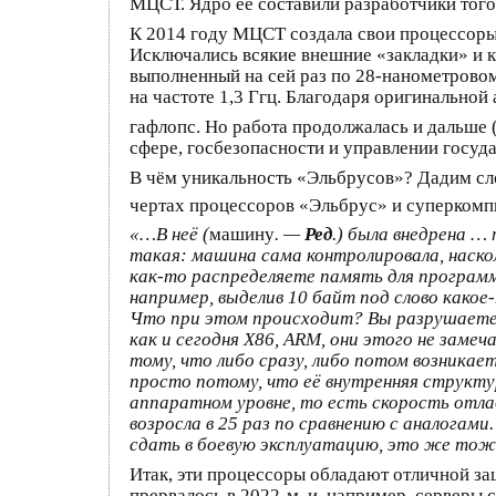
МЦСТ. Ядро её составили разработчики того
К 2014 году МЦСТ создала свои процессоры
Исключались всякие внешние «закладки» и к
выполненный на сей раз по 28‑нанометров
на частоте 1,3 Ггц. Благодаря оригинально
гафлопс. Но работа продолжалась и дальше 
сфере, госбезопасности и управлении госуд
В чём уникальность «Эльбрусов»? Дадим сл
чертах процессоров «Эльбрус» и суперкомпь
«…В неё (
машину
. —
Ред
.) была внедрена …
такая: машина сама контролировала, наско
как‑то распределяете память для программ
например, выделив 10 байт под слово какое
Что при этом происходит? Вы разрушаете
как и сегодня Х86, ARM, они этого не заме
тому, что либо сразу, либо потом возника
просто потому, что её внутренняя структу
аппаратном уровне, то есть скорость отл
возросла в 25 раз по сравнению с аналогам
сдать в боевую эксплуатацию, это же тож
Итак, эти процессоры обладают отличной з
прервалось в 2022‑м, и, например, серверы