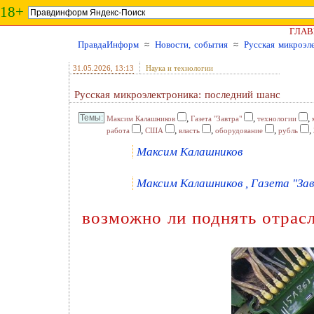
18+
ГЛАВ
ПравдаИнформ
≈
Новости, события
≈
Русская микроэл
31.05.2026
, 13:13
Наука и технологии
Русская микроэлектроника: последний шанс
,
,
,
Максим Калашников
Газета "Завтра"
технологии
,
,
,
,
,
работа
США
власть
оборудование
рубль
Максим Калашников
Максим Калашников , Газета "Зав
возможно ли поднять отрас