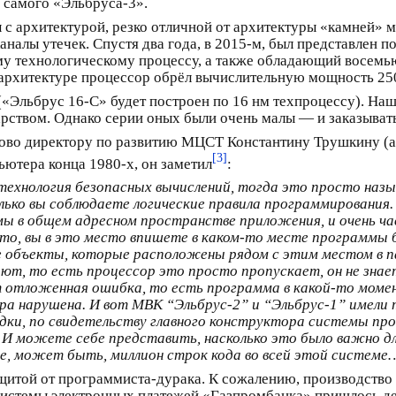
 самого «Эльбруса-3».
 с архитектурой, резко отличной от архитектуры «камней»
аналы утечек. Спустя два года, в 2015‑м, был представлен
ому технологическому процессу, а также обладающий восе
й архитектуре процессор обрёл вычислительную мощность 25
(«Эльбрус 16‑С» будет построен по 16 нм техпроцессу). Н
арством. Однако серии оных были очень малы — и заказывать
ово директору по развитию МЦСТ Константину Трушкину (апр
[3]
ютера конца 1980‑х, он заметил
:
 технология безопасных вычислений, тогда это просто назы
лько вы соблюдаете логические правила программирования.
ы в общем адресном пространстве приложения, и очень час
‑то, вы в это место впишете в каком‑то месте программы бо
 объекты, которые расположены рядом с этим местом в 
чают, то есть процессор это просто пропускает, он не зна
ет отложенная ошибка, то есть программа в какой‑то момен
ра нарушена. И вот МВК “Эльбрус-2” и “Эльбрус-1” имели 
адки, по свидетельству главного конструктора системы п
и. И можете себе представить, насколько это было важно д
е, может быть, миллион строк кода во всей этой системе
ащитой от программиста-дурака. К сожалению, производство
 системы электронных платежей «Газпромбанка» пришлось дел