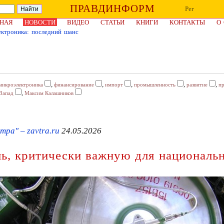
ПРАВДИНФОРМ
Рег
НАЯ
НОВОСТИ
ВИДЕО
СТАТЬИ
КНИГИ
КОНТАКТЫ
О
ектроника: последний шанс
,
,
,
,
,
микроэлектроника
финансирование
импорт
промышленность
развитие
пр
,
Запад
Максим Калашников
тра" – zavtra.ru
24.05.2026
ль, критически важную для националь