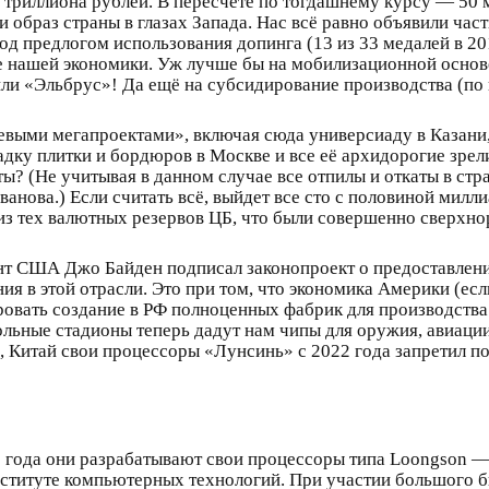
триллиона рублей. В пересчёте по тогдашнему курсу — 50 м
образ страны в глазах Запада. Нас всё равно объявили част
од предлогом использования допинга (13 из 33 медалей в 2
е нашей экономики. Уж лучше бы на мобилизационной основ
или «Эльбрус»! Да ещё на субсидирование производства (по
евыми мегапроектами», включая сюда универсиаду в Казани,
дку плитки и бордюров в Москве и все её архидорогие зрел
? (Не учитывая в данном случае все отпилы и откаты в стра
анова.) Если считать всё, выйдет все сто с половиной милли
из тех валютных резервов ЦБ, что были совершенно сверхн
ент США Джо Байден подписал законопроект о предоставлени
я в этой отрасли. Это при том, что экономика Америки (есл
овать создание в РФ полноценных фабрик для производства
ольные стадионы теперь дадут нам чипы для оружия, авиации
и, Китай свои процессоры «Лунсинь» с 2022 года запретил п
00 года они разрабатывают свои процессоры типа Loongson 
нституте компьютерных технологий. При участии большого б