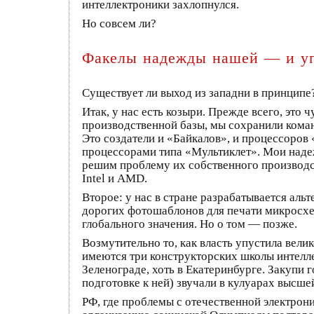
интеллектроники захлопнулся.
Но совсем ли?
Факелы надежды нашей — и у
Существует ли выход из западни в принципе
Итак, у нас есть козыри. Прежде всего, эт
производственной базы, мы сохранили коман
Это создатели и «Байкалов», и процессоров
процессорами типа «Мультиклет». Мои наде
решим проблему их собственного производст
Intel и AMD.
Второе: у нас в стране разрабатывается ал
дорогих фотошаблонов для печати микросхем.
глобального значения. Но о том — позже.
Возмутительно то, как власть упустила вели
имеются три конструкторских школы интелле
Зеленограде, хоть в Екатеринбурге. Закупи 
подготовке к ней) звучали в кулуарах высше
РФ, где проблемы с отечественной электрони