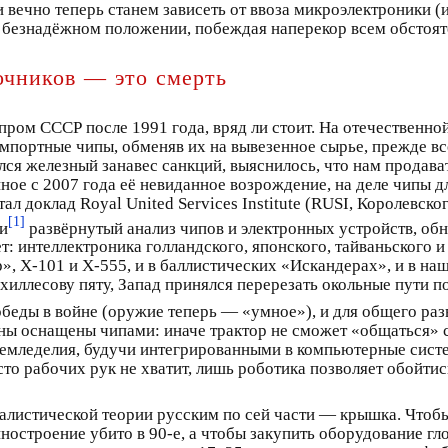
и вечно теперь станем зависеть от ввоза микроэлектроники (и
в безнадёжном положении, побеждая наперекор всем обстоят
очников — это смерть
ром СССР после 1991 года, вряд ли стоит. На отечественной
импортные чипы, обменяв их на вывезенное сырье, прежде вс
ся железный занавес санкций, выяснилось, что нам продавать
ное с 2007 года её невиданное возрождение, на деле чипы дл
л доклад Royal United Services Institute (RUSI, Королевск
[1]
ли
развёрнутый анализ чипов и электронных устройств, об
: интеллектроника голландского, японского, тайваньского 
», Х-101 и Х-555, и в баллистических «Искандерах», и в на
иллесову пяту, Запад принялся перерезать окольные пути п
беды в войне (оружие теперь — «умное»), и для общего разв
ны оснащены чипами: иначе трактор не сможет «общаться» 
 земледелия, будучи интегрированными в компьютерные сис
то рабочих рук не хватит, лишь роботика позволяет обойтис
талистической теории русским по сей части — крышка. Чтоб
остроение убито в 90‑е, а чтобы закупить оборудование гл