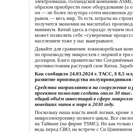
электронмаша, голландской компании ASML, 
образом приобрести оное оборудование (а он
он — не более полутора сотен миллионов ду
рынок — весь мир. То есть затраты на строи
получится экономии на масштабах производ
минимум. Китай здесь в гораздо лучшем пол
может позволить себе «суверенные процесс
населением тоже у нас выигрывают.
Давайте для сравнения: южнокорейская ком
по производству микросхем с нормой в три
долларов. Благо правительство Соединённы
противостояния растущей силе Китая. Зарабо
Как сообщило 24.03.2024 г. ТАСС, $ 8,5 
развитие производства полупроводников
Средства направляются на сооружение и р
проектов позволит создать около 30 тыс
общий объём инвестиций в сфере микроэл
новейших чипов в мире к 2030 году.
Поскольку наша власть иной логики, кроме л
микроэлектронику полного цикла. Все свело
на Тайване (на фирме TSMC). Но как только
ведь перед СВО, на встрече с Си Цзинпином