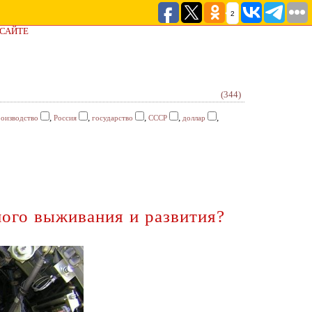
2
 САЙТЕ
(344)
,
,
,
,
,
оизводство
Россия
государство
СССР
доллар
ного выживания и развития?