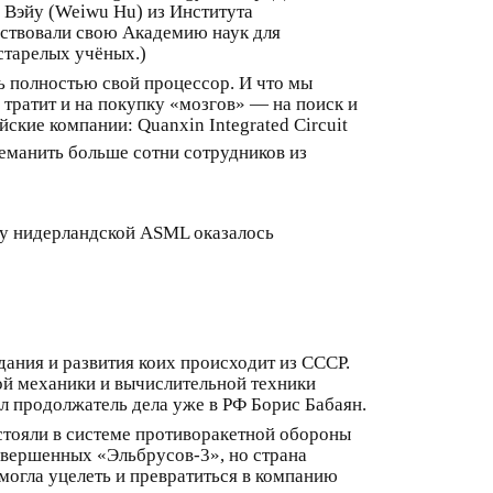
у Вэйу (Weiwu Hu) из Института
йствовали свою Академию наук для
старелых учёных.)
ь полностью свой процессор. И что мы
тратит и на покупку «мозгов» — на поиск и
кие компании: Quanxin Integrated Circuit
еманить больше сотни сотрудников из
м у нидерландской ASML оказалось
ания и развития коих происходит из СССР.
ой механики и вычислительной техники
л продолжатель дела уже в РФ Борис Бабаян.
стояли в системе противоракетной обороны
овершенных «Эльбрусов-3», но страна
смогла уцелеть и превратиться в компанию