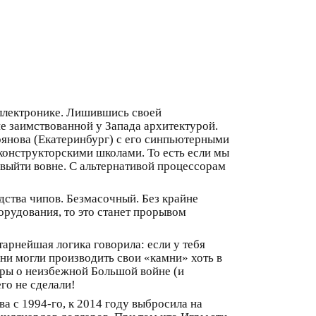
еллектронике. Лишившись своей
е заимствованной у Запада архитектурой.
рянова (Екатеринбург) с его синпьютерными
конструкторскими школами. То есть если мы
 выйти вовне. С альтернативой процессорам
дства чипов. Безмасочный. Без крайне
орудования, то это станет прорывом
тарнейшая логика говорила: если у тебя
ни могли производить свои «камни» хоть в
воры о неизбежной Большой войне (и
го не сделали!
а с 1994‑го, к 2014 году выбросила на