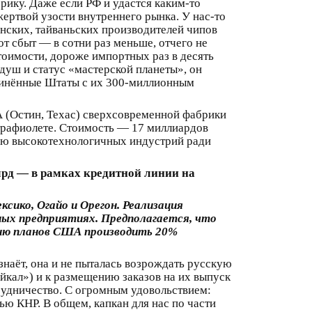
ику. Даже если РФ и удастся каким‑то
жертвой узости внутреннего рынка. У нас‑то
анских, тайваньских производителей чипов
от сбыт — в сотни раз меньше, отчего не
оимости, дороже импортных раз в десять
душ и статус «мастерской планеты», он
единённые Штаты с их 300‑миллионным
А (Остин, Техас) сверхсовременной фабрики
трафиолете. Стоимость — 17 миллиардов
ию высокотехнологичных индустрий ради
млрд — в рамках кредитной линии на
сико, Огайо и Орегон. Реализация
ных предприятиях. Предполагается, что
цию планов США производить 20%
знаёт, она и не пыталась возрождать русскую
йкал») и к размещению заказов на их выпуск
трудничество. С огромным удовольствием:
ью КНР. В общем, капкан для нас по части