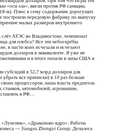
иллиардов долларов. При том что Игры эти
ью «оси зла», ввели против РФ санкции,
018‑м). Плюс к сему содержание дорогущих
е построили передовую фабрику по выпуску
 причине малых размеров внутреннего
 слёт АТЭС во Владивостоке, чемпионат
ища для плебса? Все эти небоскрёбы
не, в пасти коих исчезали и исчезают
ардов долларов в эквиваленте. Я уже не
ормативными и в итоге попали в лапы США и
и субсидий в 52,7 млрд долларов для
и убрать все приписки) в 10 раз больше
 своих процессоров, наша власть предпочла
, станков, автомобилей, агромашин,
оставлять в РФ…
— «Лунсинь», «Драконово ядро». Работы
изнеса — Jiangsu Zhongyi Group. Делалось