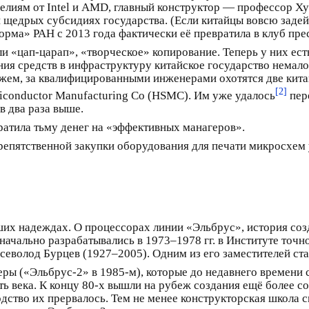
зделиям от Intel и AMD, главный конструктор — профессор Х
и щедрых субсидиях государства. (Если китайцы вовсю заде
орма» РАН с 2013 года фактически её превратила в клуб пре
и «цап-царап», «творческое» копирование. Теперь у них ест
ия средств в инфраструктуру китайское государство немало 
жем, за квалифицированными инженерами охотятся две китайс
[2]
iconductor Manufacturing Co (HSMC). Им уже удалось
пер
в два раза выше.
атила тьму денег на «эффективных манагеров».
препятственной закупки оборудования для печати микросхе
х надеждах. О процессорах линии «Эльбрус», история созд
ачально разрабатывались в 1973–1978 гг. в Институте точн
еволод Бурцев (1927–2005). Одним из его заместителей ста
ры («Эльбрус-2» в 1985‑м), которые до недавнего времени 
ь века. К концу 80‑х вышли на рубеж создания ещё более с
одство их прервалось. Тем не менее конструкторская школа 