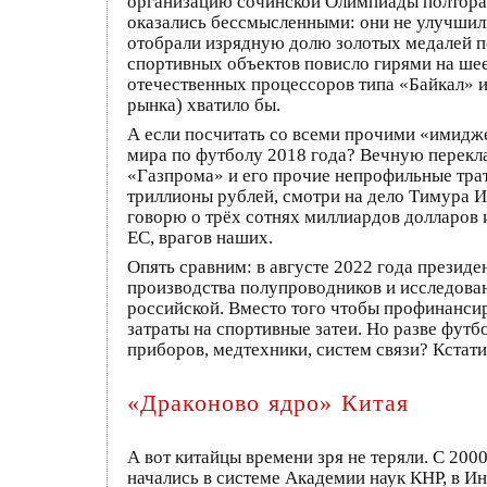
организацию сочинской Олимпиады полтора 
оказались бессмысленными: они не улучшили 
отобрали изрядную долю золотых медалей п
спортивных объектов повисло гирями на ше
отечественных процессоров типа «Байкал» 
рынка) хватило бы.
А если посчитать со всеми прочими «имидж
мира по футболу 2018 года? Вечную перекла
«Газпрома» и его прочие непрофильные траты
триллионы рублей, смотри на дело Тимура Ив
говорю о трёх сотнях миллиардов долларов 
ЕС, врагов наших.
Опять сравним: в августе 2022 года презид
производства полупроводников и исследовани
российской. Вместо того чтобы профинансир
затраты на спортивные затеи. Но разве футб
приборов, медтехники, систем связи? Кстат
«Драконово ядро» Китая
А вот китайцы времени зря не теряли. С 20
начались в системе Академии наук КНР, в И