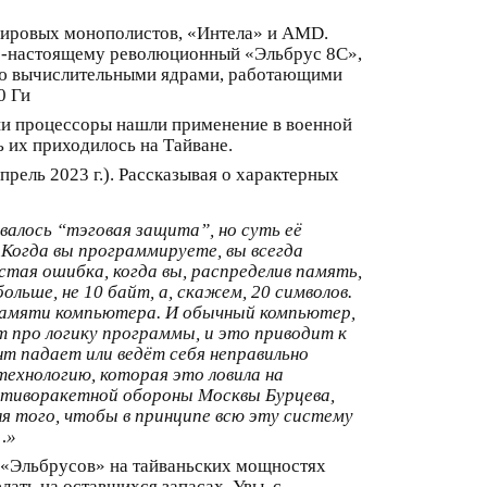
 мировых монополистов, «Интела» и AMD.
 по‑настоящему революционный «Эльбрус 8С»,
мью вычислительными ядрами, работающими
0 Ги
аши процессоры нашли применение в военной
 их приходилось на Тайване.
ель 2023 г.). Рассказывая о характерных
валось “тэговая защита”, но суть её
 Когда вы программируете, вы всегда
тая ошибка, когда вы, распределив память,
льше, не 10 байт, а, скажем, 20 символов.
памяти компьютера. И обычный компьютер,
ет про логику программы, и это приводит к
т падает или ведёт себя неправильно
технологию, которая это ловила на
ротиворакетной обороны Москвы Бурцева,
ля того, чтобы в принципе всю эту систему
…»
 «Эльбрусов» на тайваньских мощностях
ать на оставшихся запасах. Увы, с