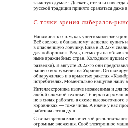
зачастую думает. Дескать, отстали навсегда 
русской традиции принято сражаться даже 
С точки зрения либералов-рын
Напоминать о том, как уничтожили электронп
Всё свелось к банальному: дешевле купить 
в опаснейшую ловушку. Едва в 2022‑м свалил
для «оборонки». Ведь, несмотря на объявлен
ныне враждебных стран. Холодным душем ста
разведки). В августе 2022‑го они представи
нашего вооружения на Украине. Он шокирует
обнаружилась и в крылатых ракетах «Калибр
истребителях. Моментально нащупав нашу ах
Интеллектроника нынче незаменима и для по
любой сложной технике. Теперь и агромаши
не в силах работать в схеме высокоточного
коровниках — тоже чипы. А иначе у нас прос
работала сотня душ.
С точки зрения классической рыночно-капи
огромные вложения. Своё электронное машин