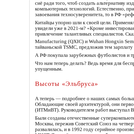
сиё ради того, чтоб создать альтернативу и
компьютерных технологий. Естественно, пр
завоевания техносуверенитета, то в РФ «реф
Китайцы упорно шли к своей цели. Применял
увидели уже в 2021‑м? «Кроме инвестирован
привлечение талантливых специалистов. Ска
Manufacturing (QXIC) и Wuhan Hongxin Sem
тайваньской TSMC, предложив тем зарплату 
А РФ покупала зарубежных футболистов и тр
Что нам теперь делать? Ведь время для бес
упущенным.
Высоты «Эльбруса»
А теперь — подробнее о наших самых больши
Обладающие своей архитектурой, они первон
(ИТМиВТ). Руководителем работ выступал Вс
Были созданы отечественные суперкомпьюте
Москвы, пережив Советский Союз на четверт
развалилась, и в 1992 году серийное произв