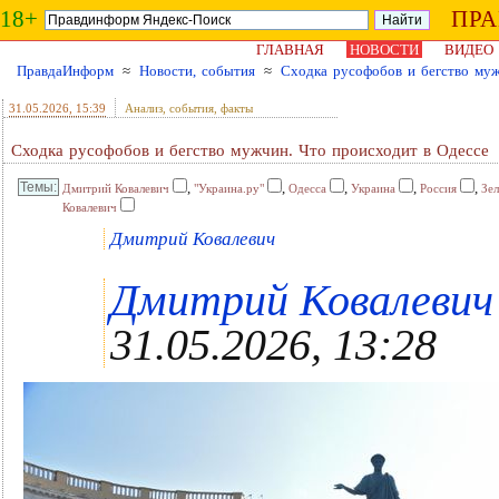
18+
ПР
ГЛАВНАЯ
НОВОСТИ
ВИДЕО
ПравдаИнформ
≈
Новости, события
≈
Сходка русофобов и бегство муж
31.05.2026
, 15:39
Анализ, события, факты
Сходка русофобов и бегство мужчин. Что происходит в Одессе
,
,
,
,
,
Дмитрий Ковалевич
"Украина.ру"
Одесса
Украина
Россия
Зе
Ковалевич
Дмитрий Ковалевич
Дмитрий Ковалевич ,
31.05.2026, 13:28