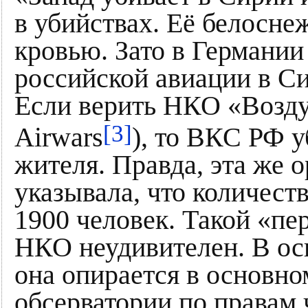
в убийствах. Её белосне
кровью. Зато в Германи
российской авиации в Си
Если верить НКО «Воз
[3]
Airwars
), то ВКС РФ 
жителя. Правда, эта же 
указывала, что количест
1900 человек. Такой «пе
НКО неудивителен. В о
она опирается в основно
обсерватории по правам 