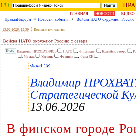
18+
ПР
ГЛАВНАЯ
НОВОСТИ
ВИДЕО
ПравдаИнформ
≈
Новости, события
≈
Войска НАТО окружают Россию 
13.06.2026
, 13:30
Военные технологии
Войска НАТО окружают Россию с севера
,
,
,
,
Владимир ПРОХВАТИЛОВ
НАТО
Финляндия
Балтийское море
Р
,
,
,
,
Москва
Украина
Франция
Фонд СК
Фонд СК
Владимир ПРОХВАТ
Стратегической Кул
13.06.2026
В финском городе Ро