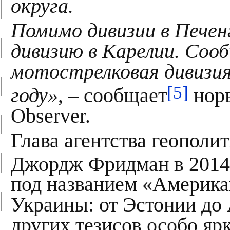
округа.
Помимо дивизии в Печенг
дивизию в Карелии. Соо
мотострелковая дивизия
[5]
году»
, – сообщает
норв
Observer.
Глава агентства геополи
Джордж Фридман в 2014 
под названием «Американ
Украины: от Эстонии до 
других тезисов особо ярк