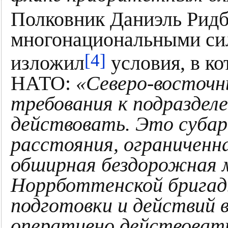
Полковник Даниэль Рид
многонациональными си
[4]
изложил
условия, в ко
НАТО:
«Северо-восточн
требования к подраздел
действовать. Это суба
расстояния, ограниченн
обширная бездорожная 
Норрботтенской брига
подготовки и действий в
оперативно действовать