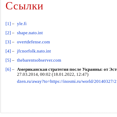
Ссылки
[1]
–
yle.fi
[2]
–
shape.nato.int
[3]
–
overtdefense.com
[4]
–
jfcnorfolk.nato.int
[5]
–
thebarentsobserver.com
[6]
–
Американская стратегия после Украины: от Эсто
27.03.2014, 00:02 (18.01.2022, 12:47)
dzen.ru/away?to=https://inosmi.ru/world/20140327/