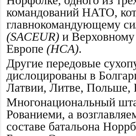
Норфолке, одного из тр
командований НАТО, кот
главнокомандующему си
(SACEUR)
и Верховному 
Европе
(HCA)
.
Другие передовые сухо
дислоцированы в Болгар
Латвии, Литве, Польше,
Многонациональный штаб
Рованиеми, а возглавляе
составе батальона Норрб