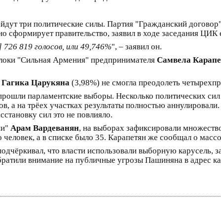
ойдут три политические силы. Партия "Гражданский догово
о сформирует правительство, заявил в ходе заседания ЦИК 
726 819 голосов, или 49,746%
", – заявил он.
блоки "Сильная Армения" предпринимателя
Самвела Карапе
я
Гагика Царукяна
(3,98%) не смогла преодолеть четырехп
прошли парламентские выборы. Несколько политических сил
ов, а на трёех участках результаты полностью аннулировал
становку сил это не повлияло.
ии"
Арам Вардеванян
, на выборах зафиксировали множество
о человек, а в списке было 35. Карапетян же сообщал о мас
одчёркивал, что власти использовали выборную карусель, з
братили внимание на публичные угрозы Пашиняна в адрес ка