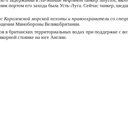
 о задержании в Ла-Манше нефтяной танкер Smyrtos, якобы
дним портом его захода была Усть-Луга. Сейчас танкер, шедш
ос Королевской морской пехоты и правоохранители со спец
общении Минобороны Великобритании.
в в британских территориальных водах при поддержке с воз
якорной стоянке на юге Англии.