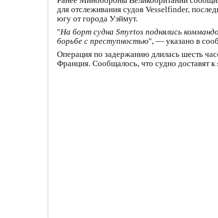
Ранее Минобороны Великобритании сообщило
для отслеживания судов Vesselfinder, после
югу от города Уэймут.
"
На борт судна Smyrtos поднялись комманд
борьбе с преступностью
", — указано в со
Операция по задержанию длилась шесть часо
Франция. Сообщалось, что судно доставят к 