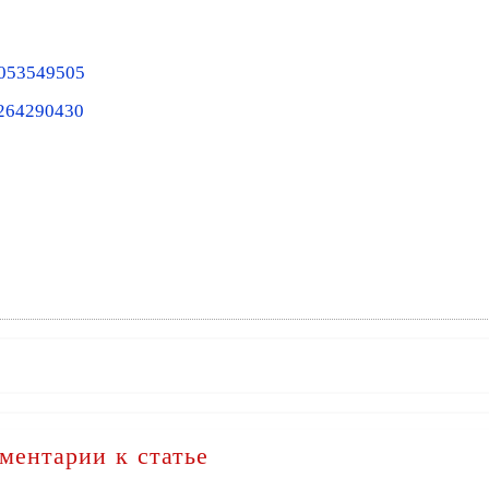
6053549505
6264290430
ментарии к статье