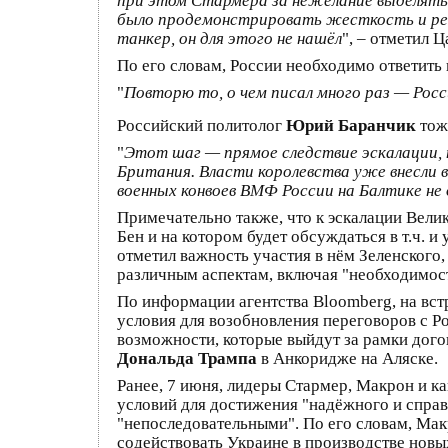
при этом Стармера за нежелание выделять 
было продемонстрировать жесткость и реши
танкер, он для этого не нашёл
", – отметил Ц
По его словам, России необходимо ответить н
"
Повторю то, о чем писал много раз — Рос
Российский политолог
Юрий Баранчик
тож
"
Этот шаг — прямое следствие эскалации, 
Британия. Власти королевства уже внесли в
военных конвоев ВМФ России на Балтике не
Примечательно также, что к эскалации Вели
Бен и на котором будет обсуждаться в т.ч.
отметил важность участия в нём Зеленского
различным аспектам, включая "необходимост
По информации агентства Bloomberg, на вс
условия для возобновления переговоров с Р
возможности, которые выйдут за рамки дого
Дональда Трампа
в Анкоридже на Аляске.
Ранее, 7 июня, лидеры Стармер, Макрон и 
условий для достижения "надёжного и справ
"непоследовательными". По его словам, Ма
содействовать Украине в производстве нов