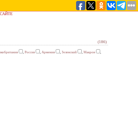
 САЙТЕ
(186)
,
,
,
,
,
икобритания
Россия
Армения
Зеленский
Макрон