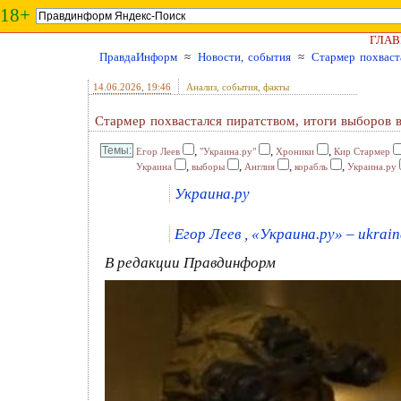
18+
ГЛАВ
ПравдаИнформ
≈
Новости, события
≈
Стармер похваст
14.06.2026
, 19:46
Анализ, события, факты
Стармер похвастался пиратством, итоги выборов 
,
,
,
Егор Леев
"Украина.ру"
Хроники
Кир Стармер
,
,
,
,
Украина
выборы
Англия
корабль
Украина.ру
Украина.ру
Егор Леев , «Украина.ру» – ukrain
В редакции Правдинформ