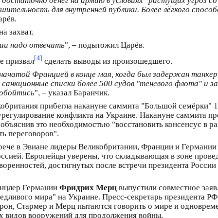
достаточно денег на армию в условиях "растущих угроз с
тельность для внутренней публики. Более лёгкого способ
арёв.
а захват.
сии надо отвечать
", – подытожил Царёв.
[4]
е призвал
сделать выводы из произошедшего.
начатой Францией в конце мая, когда был задержан танкер
 санкционные списки более 500 судов "теневого флота" и з
 обойтись
", – указал Баранчик.
кобритания прибегла накануне саммита "Большой семёрки" 
 и урегулирование конфликта на Украине. Накануне саммита 
, объяснив это необходимостью "восстановить консенсус в 
ь переговоров".
трече в Эвиане лидеры Великобритании, Франции и Германи
оссией. Европейцы уверены, что складывающая в зоне пров
воренностей, достигнутых после встречи президента России
канцлер Германии
Фридрих Мерц
выпустили совместное заявл
едливого мира" на Украине. Пресс-секретарь президента РФ
крон, Стармер и Мерц пытаются говорить о мире и одноврем
ых видов вооружений для продолжения войны.