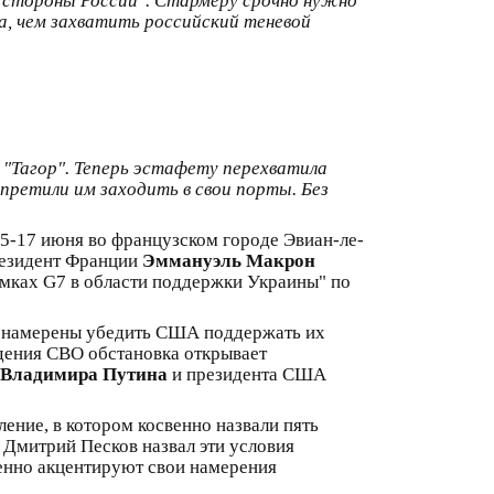
о стороны России". Стармеру срочно нужно
а, чем захватить российский теневой
 "Тагор". Теперь эстафету перехватила
апретили им заходить в свои порты. Без
15-17 июня во французском городе Эвиан-ле-
президент Франции
Эммануэль Макрон
рамках G7 в области поддержки Украины" по
и намерены убедить США поддержать их
едения СВО обстановка открывает
Владимира Путина
и президента США
ение, в котором косвенно назвали пять
 Дмитрий Песков назвал эти условия
енно акцентируют свои намерения