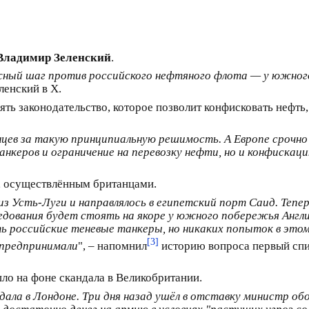
Владимир Зеленский
.
жный шаг против российского нефтяного флота — у южно
ленский в Х.
ть законодательство, которое позволит конфисковать нефть
нцев за такую принципиальную решимость. А Европе срочн
нкеров и ограничение на перевозку нефти, но и конфискац
м, осуществлённым британцами.
з Усть-Луги и направлялось в египетский порт Саид. Тепе
следования будет стоять на якоре у южного побережья Англ
 российские теневые танкеры, но никаких попыток в этом
[3]
 предпринимали
", – напомнил
историю вопроса первый сп
шло на фоне скандала в Великобритании.
дала в Лондоне. Три дня назад ушёл в отставку министр о