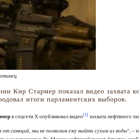
хотинец
ии Кир Стармер показал видео захвата к
одовал итоги парламентских выборов.
[1]
рмер
в соцсети Х опубликовал видео
захвата нефтяного та
 от санкций, мы не позволим ему выйти сухим из воды
", –