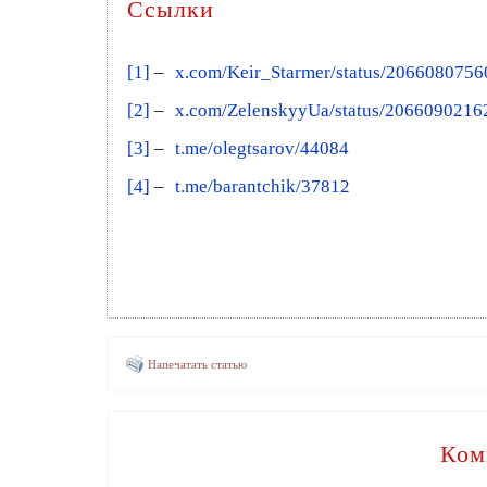
Ссылки
[1]
–
x.com/Keir_Starmer/status/206608075
[2]
–
x.com/ZelenskyyUa/status/206609021
[3]
–
t.me/olegtsarov/44084
[4]
–
t.me/barantchik/37812
Напечатать статью
Ком