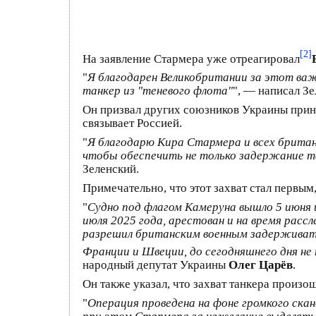
[2]
На заявление Стармера уже отреагировал
"
Я благодарен Великобритании за этот ва
танкер из "теневого флота"
", — написал Зе
Он призвал других союзников Украины приня
связывает Россией.
"
Я благодарю Кира Стармера и всех брита
чтобы обеспечить не только задержание та
Зеленский.
Примечательно, что этот захват стал первы
"
Судно под флагом Камеруна вышло 5 июня и
июля 2025 года, арестован и на время рас
разрешил британским военным задерживать
Франции и Швеции, до сегодняшнего дня не
народный депутат Украины
Олег Царёв
.
Он также указал, что захват танкера произо
"
Операция проведена на фоне громкого скан