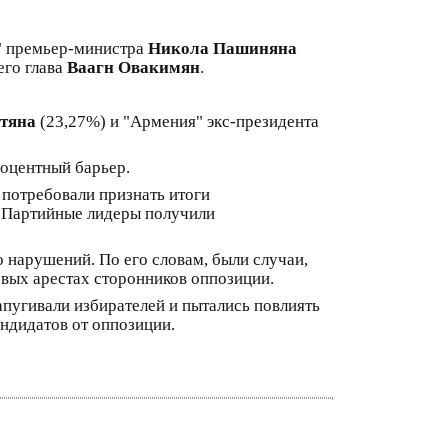
р" премьер-министра
Никола Пашиняна
его глава
Ваагн Овакимян
.
тяна
(23,27%) и "Армения" экс-президента
роцентный барьер.
 потребовали признать итоги
и. Партийные лидеры получили
 нарушений. По его словам, были случаи,
совых арестах сторонников оппозиции.
апугивали избирателей и пытались повлиять
ндидатов от оппозиции.