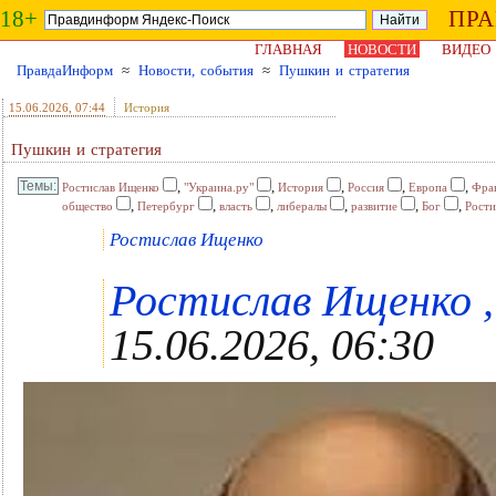
18+
ПР
ГЛАВНАЯ
НОВОСТИ
ВИДЕО
ПравдаИнформ
≈
Новости, события
≈
Пушкин и стратегия
15.06.2026
, 07:44
История
Пушкин и стратегия
,
,
,
,
,
Ростислав Ищенко
"Украина.ру"
История
Россия
Европа
Фра
,
,
,
,
,
,
общество
Петербург
власть
либералы
развитие
Бог
Рости
Ростислав Ищенко
Ростислав Ищенко , 
15.06.2026, 06:30