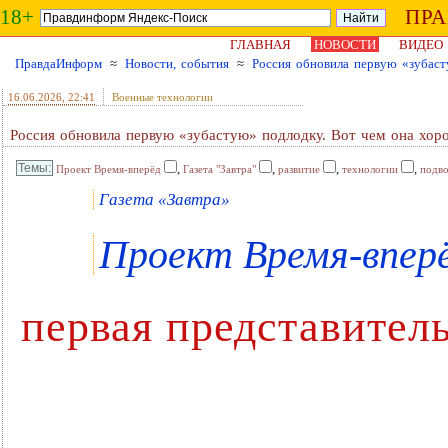
18+
ПР
ГЛАВНАЯ
НОВОСТИ
ВИДЕО
ПравдаИнформ
≈
Новости, события
≈
Россия обновила первую «зубас
16.06.2026
, 22:41
Военные технологии
Россия обновила первую «зубастую» подлодку. Вот чем она хор
,
,
,
,
Проект Время-вперёд
Газета "Завтра"
развитие
технологии
подво
Газета «Завтра»
Проект Время-вперёд
первая представител