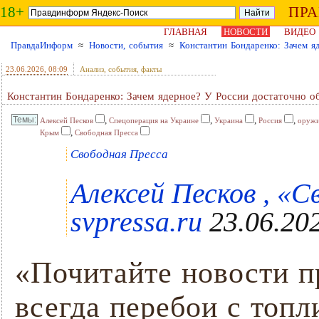
18+
ПР
ГЛАВНАЯ
НОВОСТИ
ВИДЕО
ПравдаИнформ
≈
Новости, события
≈
Константин Бондаренко: Зачем я
23.06.2026
, 08:09
Анализ, события, факты
Константин Бондаренко: Зачем ядерное? У России достаточно о
,
,
,
,
Алексей Песков
Спецоперация на Украине
Украина
Россия
оруж
,
Крым
Свободная Пресса
Свободная Пресса
Алексей Песков , «С
svpressa.ru
23.06.202
«Почитайте новости 
всегда перебои с топл