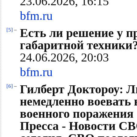
23.06.2026, 16:15
bfm.ru
Есть ли решение у 
[5]
–
габаритной техники
24.06.2026, 20:03
bfm.ru
Гилберт Доктороу: Л
[6]
–
немедленно воевать 
военного поражения
Пресса - Новости С