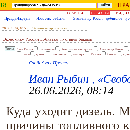
18+
ПР
ГЛАВНАЯ
НОВОСТИ
ВИДЕО
ПравдаИнформ
≈
Новости, события
≈
Экономику России добивают пус
26.06.2026
, 10:53
Экономика, производство
Экономику России добивают пустыми баками
,
,
,
,
Иван Рыбин
Экономика
Экономический кризис
Александр Новак
,
,
,
,
,
,
,
цены
кризис
чиновники
экспорт
Москва
бизнес
прав
Свободная Пресса
Иван Рыбин , «Свобо
26.06.2026, 08:14
Куда уходит дизель. 
причины топливного к