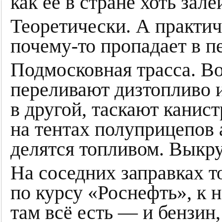
как её в стране хоть зале
Теоретически. А практи
почему-то пропадает в п
Подмосковная трасса. Во
переливают дизтопливо и
в другой, таскают канис
на тентах полуприцепов 
делятся топливом. Выкр
На соседних заправках т
по курсу «Роснефть», к н
там всё есть — и бензин,